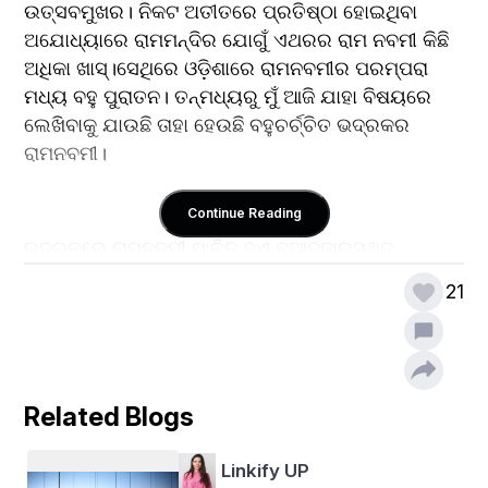
ଉତ୍ସବମୁଖର। ନିକଟ ଅତୀତରେ ପ୍ରତିଷ୍ଠା ହୋଇଥିବା 
ଅଯୋଧ୍ୟାରେ ରାମମନ୍ଦିର ଯୋଗୁଁ ଏଥରର ରାମ ନବମୀ କିଛି 
ଅଧିକା ଖାସ୍।ସେଥିରେ ଓଡ଼ିଶାରେ ରାମନବମୀର ପରମ୍ପରା 
ମଧ୍ୟ ବହୁ ପୁରାତନ। ତନ୍ମଧ୍ୟରୁ ମୁଁ ଆଜି ଯାହା ବିଷୟରେ 
ଲେଖିବାକୁ ଯାଉଛି ତାହା ହେଉଛି ବହୁଚର୍ଚ୍ଚିତ ଭଦ୍ରକର 
ରାମନବମୀ।
Continue Reading
ଭଦ୍ରକରେ ରାମନବମୀ ପାଳିତ ହୁଏ ନୂଆବଜାରସ୍ଥିତ 
ଗାନ୍ଧିପଡିଆରେ।ଦିନେ ନିରାଡମ୍ବରରେ ପାଳିତ ହେଉଥିବା 
21
ରାମନବମୀ ଆଜି ବହୁ ଚର୍ଚ୍ଚିତ ଓ ବହୁ ବିଶାଳକାୟ ଭାବରେ 
ପାଳିତ ହେଉଛି।ଦିନ ଥିଲା ଗାନ୍ଧି ପଡ଼ିଆରେ ରାମନବମୀକୁ 
ବିଜେପିର ପର୍ବ ରୂପରେ କୁହାଯାଉଥିଲା ହେଲେ ଆଜି ଭଦ୍ରକର 
ଆବାଳବୃଦ୍ଧବନିତା ରାମଙ୍କ ପ୍ରେମରେ ମସଗୁଲ ହୋଇ ଏହି 
Related Blogs
ପର୍ବରେ ସାମିଲ୍ ହେଉଛନ୍ତି ଏହାଠୁ ବଡ଼ କଣ ବା ହୋଇପାରେ। 
ଆପଣଙ୍କୁ ଯଦି ଶ୍ରୀ ରାମ ନବମୀ ର ଉତ୍ସବ ର ଗ୍ରାଣ୍ଡ 
Linkify UP
ଅନୁଭବ ନେବାର ଅଛି ତେବେ ଥରେ ଆସନ୍ତୁ ଭଦ୍ରକ ର 