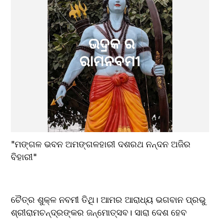
"ମଙ୍ଗଳ ଭବନ ଅମଙ୍ଗଳହାରୀ ଦଶରଥ ନନ୍ଦନ ଅଜିର 
ବିହାରୀ"
ଚୈତ୍ର ଶୁକ୍ଳ ନବମୀ ତିଥି। ଆମର ଆରାଧ୍ୟ ଭଗବାନ ପ୍ରଭୁ 
ଶ୍ରୀରାମଚନ୍ଦ୍ରଙ୍କର ଜନ୍ମୋତ୍ସବ। ସାରା ଦେଶ ହେବ 