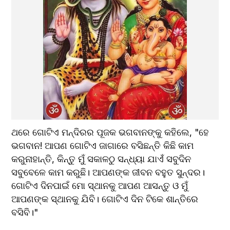
ଥରେ ଗୋଟିଏ ମନ୍ଦିରର ପୂଜକ ଭଗବାନଙ୍କୁ କହିଲେ, "ହେ 
ଭଗବାନ! ଆପଣ ଗୋଟିଏ ଜାଗାରେ ବସିଛନ୍ତି କିଛି କାମ 
କରୁନାହାନ୍ତି, କିନ୍ତୁ ମୁଁ ସକାଳଠୁ ସନ୍ଧ୍ୟା ଯାଏଁ ସବୁଦିନ 
ସବୁବେଳେ କାମ କରୁଛି। ଆପଣଙ୍କ ଜୀବନ ବହୁତ ସୁନ୍ଦର। 
ଗୋଟିଏ ଦିନପାଇଁ ମୋ ସ୍ଥାନକୁ ଆପଣ ଆସନ୍ତୁ ଓ ମୁଁ 
ଆପଣଙ୍କ ସ୍ଥାନକୁ ଯିବି। ଗୋଟିଏ ଦିନ ଟିକେ ଶାନ୍ତିରେ 
ବସିବି।"