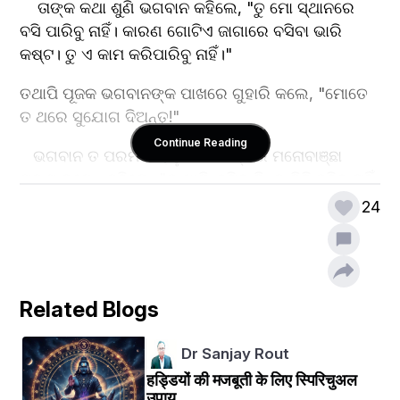
    ତାଙ୍କ କଥା ଶୁଣି ଭଗବାନ କହିଲେ, "ତୁ ମୋ ସ୍ଥାନରେ 
ବସି ପାରିବୁ ନାହିଁ। କାରଣ ଗୋଟିଏ ଜାଗାରେ ବସିବା ଭାରି 
କଷ୍ଟ। ତୁ ଏ କାମ କରିପାରିବୁ ନାହିଁ।"
ତଥାପି ପୂଜକ ଭଗବାନଙ୍କ ପାଖରେ ଗୁହାରି କଲେ, "ମୋତେ 
ତ ଥରେ ସୁଯୋଗ ଦିଅନ୍ତୁ!"
Continue Reading
   ଭଗବାନ ତ ପରମ ଦୟାଳୁ। ସେ ତାଙ୍କର ମନୋବାଞ୍ଛା 
ପୂରଣ କଲେ। କହିଲେ, "ତୁ ଖାଲି ବସିବୁ କିନ୍ତୁ କିଛି କହିବୁ ନାହିଁ, 
କି କିଛି ବି କରିବୁ ନାହିଁ। କାରଣ ଏଠାକୁ ବହୁତ ପ୍ରକାରର ଲୋକ 
24
ଆସନ୍ତି।"
ଏହାପରେ ପୂଜକ ଭଗବାନଙ୍କ ସ୍ଥାନରେ ବସିଲେ। 
   ସେଦିନର ପ୍ରଥମ ଭକ୍ତ ଆସିଗଲେ ଓ ଭଗବାନଙ୍କୁ 
Related Blogs
ପ୍ରଣାମ କରି ୫୦ ହଜାର ଟଙ୍କା ମନ୍ଦିର ହୁଣ୍ଡିରେ ପକାଇବା 
ସମୟରେ ଅଜାଣତରେ ଟଙ୍କାଥଳୀଟି ତଳେ ଖସିପଡ଼ିଲା। ପୂଜକ 
Dr Sanjay Rout
ତ ଭଗବାନଙ୍କ ସ୍ଥାନରେ ବସିଛନ୍ତି; ତାଙ୍କର କହିବାକୁ 
हड्डियों की मजबूती के लिए स्पिरिचुअल
ଇଚ୍ଛା ହେଉଥିଲା, "ରେ ଭକ୍ତ ତୋ ଟଙ୍କାଥଳୀଟି ତଳେ 
उपाय