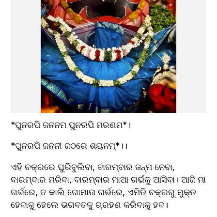
*ପୁନରପି ଜନନମ ପୁନରପି ମରଣମ*।
*ପୁନରପି ଜନନୀ ଜଠରେ ଶୟନମ୍*।।
ଏହି ଚକ୍ରରେ ଘୁରିବୁଲିବା, ବାରମ୍ବାର ଜନ୍ମ ନେବା, 
ବାରମ୍ବାର ମରିବା, ବାରମ୍ବାର ମାଆ ଗର୍ଭକୁ ଆସିବା। ଆଜି ମା 
ଗର୍ଭରେ, ତ କାଲି ଗୋମାତା ଗର୍ଭରେ, ଏମିତି ଚକ୍ରରୁ ମୁକ୍ତ 
ହେବାକୁ ହେଲେ ଭଗବତକୁ ଗ୍ରହଣ କରିବାକୁ ହବ। 