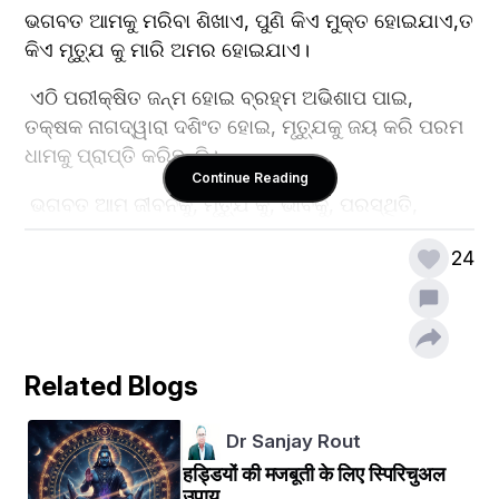
ଭଗବତ ଆମକୁ ମରିବା ଶିଖାଏ, ପୁଣି କିଏ ମୁକ୍ତ ହୋଇଯାଏ,ତ 
କିଏ ମୃତ୍ଯୁ କୁ ମାରି ଅମର ହୋଇଯାଏ।
 ଏଠି ପରୀକ୍ଷିତ ଜନ୍ମ ହୋଇ ବ୍ରହ୍ମ ଅଭିଶାପ ପାଇ, 
ତକ୍ଷକ ନାଗଦ୍ୱାରା ଦଶିଂତ ହୋଇ, ମୃତ୍ଯୁକୁ ଜୟ କରି ପରମ 
ଧାମକୁ ପ୍ରାପ୍ତି କରିଛନ୍ତି।
Continue Reading
 ଭଗବତ ଆମ ଜୀବନକୁ, ମୃତ୍ଯୁ କୁ, ଭାବକୁ, ପରସ୍ଥିତି, 
ପରିବେଶ, ସ୍ଥାନ, ମନ, ବୁଦ୍ଧି, ବିବେକ, ପରିବାର, ପ୍ରିୟଜନ, 
24
ଆତ୍ମା, ପ୍ରେତତ୍ମା, ଜୀବ, ଜନ୍ତୁ, ପାଣି, ପବନ, ଗଛ, ଲତା 
ସମସ୍ତଙ୍କୁ ସୁଧାରି ଥାଏ। 
ଶ୍ରୀମଦ୍ଭାଗବତର ଦ୍ୱାଦଶ ଅଧ୍ଯାୟରେ ପରୀକ୍ଷିତଙ୍କ 
ଜନ୍ମ କଥା ଅଛି। ଉତ୍ତରା ପରୀକ୍ଷିତଙ୍କୁ ଜନ୍ମ ଦେଲେ। ଶିଶୁ 
Related Blogs
ଜନ୍ମ ହେବାକ୍ଷଣି ଚାରିଆଡକୁ ଚାହିଁବାର ଲାଗିଲେ। ମାତାର 
ଗର୍ଭରେ ଯେଉଁ ଚତୁର୍ଭୁଜ ପୁରୁଷଙ୍କୁ ଦେଖିଥିଲେ,ଏବେ 
Dr Sanjay Rout
ବାହାରକୁ ଆସି ସେ ତାଙ୍କୁ ଦେଖିବାକୁ ପାଉ ନାହାନ୍ତି।
हड्डियों की मजबूती के लिए स्पिरिचुअल
ଚତୁର୍ଦ୍ଦିଗକୁ ତନ୍ନ ତନ୍ନ କରି ସେ ତାଙ୍କୁ ଖୋଜୁଛନ୍ତି ସେ 
उपाय