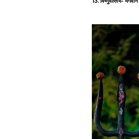
13. विष्णुवल्लभ- भगवान व