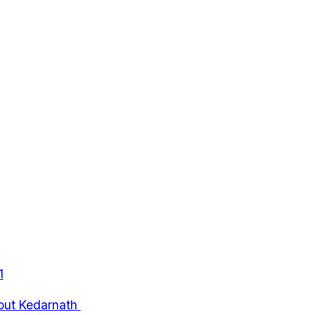
1
bout Kedarnath 