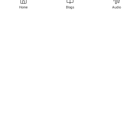
Home
Blogs
Audio
Srujanee
Discover
For Readers
For Writers
Editor