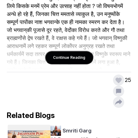
लिये किसके मनमें प्रेम और उत्साह नहीं होता ? जो विषयभोगमें 
अन्धे हो रहे हैं, जिनका चित्त ममतासे व्याकुल है, उन मनुष्योंके 
सम्पूर्ण पापोंका नाश भगवान्के एक ही नामका स्मरण कर देता है। 
जो भगवान्‌की पूजासे दूर रहते, वेदोंका विरोध करते और गौ तथा 
ब्राह्मणोंसे द्वेष रखते हैं, वे राक्षस कहे गये हैं। जो भगवान् विष्णुकी 
आराधनामें लगे रहकर सम्पूर्ण लोकोंपर अनुग्रह रखते तथा 
धर्मकार्यमें सदा तत्पर रहते हैं, वे साक्षात् भगवान् विष्णुके स्वरूप माने 
Continue Reading
गये हैं। जिनका चित्त भगवान् विष्णुकी आराधनामें लगा हुआ है, 
उनके करोड़ों जन्मोंका पाप क्षणभरमें नष्ट हो जाता है; 
25
फिर उनके मनमें पापका विचार कैसे उठ सकता है? भगवान् विष्णुकी 
आराधना विषयान्ध मनुष्योंके भी सम्पूर्ण दुःखोंका नाश करनेवाली 
कही गयी है। वह भोग और मोक्ष देनेवाली है। जो मनुष्य किसीके 
Related Blogs
सङ्गसे, स्नेहसे, भयसे, लोभसे अथवा अज्ञानसे भी भगवान् विष्णुकी 
उपासना करता है, वह अक्षय सुखका भागी होता है। जो भगवान् 
Smriti Garg
विष्णुके चरणोदकका एक कण भी पी लेता है, वह सब तीर्थोंमें स्नान 