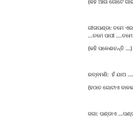
(କହି ଆଉ ଗୋଟେ ଗାର 
ଗୀତାପଣ୍ଡା: ତମେ ଏର
....ତମେ ପାପୀ .....
(କହି ପଳେଈଚନ୍ତି ....)
ରତ୍ନମଣି:	ହଁ
(ହଠାତ ଗୋଟାଏ ବାଳକ
ଜଗା:	ପଣ୍ଡାଏ ...