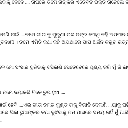
ଇବାକୁ ଦେବେ .... ତାପରେ ତମେ ତାଙ୍କର ଏତେବଡ ଭକ୍ତ ତାହେଲେ ତ
ନମଣି ନାଇଁ ....ତମେ ଗୀତା କୁ ପୁରୁଣା ତାଳ ପତ୍ର ପୋଥି କହି ଅପମାନ 
ସୃତବାଣୀ । ତମେ ଏମିତି କଥା କହି ଅଯଥାରେ ପାପ ଅର୍ଜନ କରୁଚ ରତ୍
ଯେତେବେଳେ ମୋ ସଂସାର ବୁଡିବାକୁ ବସିଲାଣି ସେତେବେଳେ ପୂଣ୍ୟ କରି ମୁଁ କି ଲ
 ତମେ ଦୟାକରି ଟିକେ ଚୁପ ହୁଅ ....
ଘରେ ପିଲା ଛୁଆଙ୍କର କଥା ବୁଝିବାକୁ ତମ ପାଖରେ ସମୟ ନାହିଁ ମୁଁ ଆଜି
..