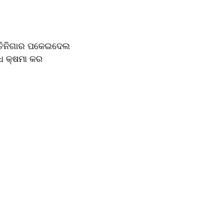
ତିନିଗାର ପକେଇଦେଲ 
ାଧ କ୍ଷମା କର