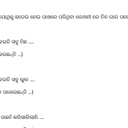
 ପୋଥିକୁ ଛଡେଇ ନେଇ ପାଖରେ ପଡିଥିବା ଲେଖନୀ ରେ ତିନ ଗାର ପକ
ଚି ସବୁ ମିଛ .....
ଛନ୍ତି ...)
ଇଚି ସବୁ ଭୁଲ ....
ପକେଇଛନ୍ତି ...)
ଛର୍ନ କରିସାରିଲାଣି ....