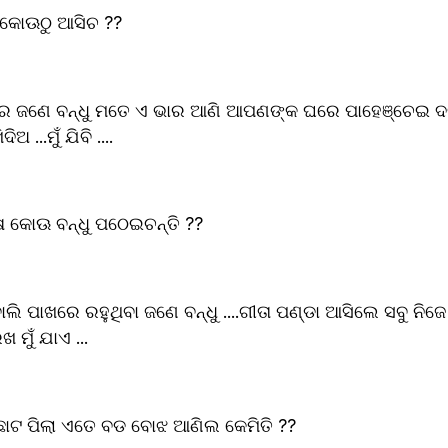
େ କିଏ କୋଊଠୁ ଆସିଚ ?? 
ଅ ...ମୁଁ ଯିବି ....
ତେ ଜିନିଷ କୋଊ ବନ୍ଧୁ ପଠେଇଚନ୍ତି ?? 
 ମୁଁ ଯାଏ ...
ତମେ ତ ଛୋଟ ପିଲା ଏତେ ବଡ ବୋଝ ଆଣିଲ କେମିତି ?? 