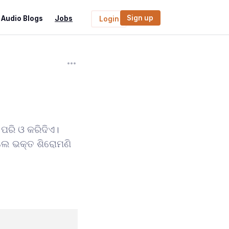
Sign up
Audio Blogs
Jobs
Login
ପରି ଓ କରିଦିଏ।
ିଲେ ଭକ୍ତ ଶିରୋମଣି