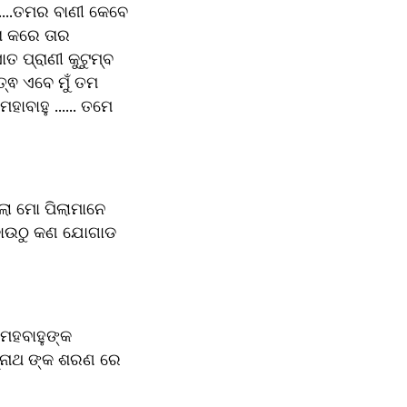
 ....ତମର ବାଣୀ କେବେ 
 କରେ ତାର 
 ପ୍ରାଣୀ କୁଟୁମ୍ବ 
୍ଵ ଏବେ ମୁଁ ତମ 
ବାହୁ ...... ତମେ 
କୋଉଠୁ କଣ ଯୋଗାଡ 
୍ନାଥ ଙ୍କ ଶରଣ ରେ 