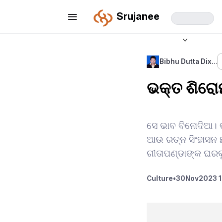
Srujanee
Bibhu Dutta Dix…
ଭକ୍ତ ଶିରୋମ
ସେ ଭାବ ବିନୋଦିଆ। 
ଆଉ ରତ୍ନ ସିଂହାସନ ଛ
ଗୀତାପଣ୍ଡାଙ୍କ ଘର
Culture
•
30
Nov
2023 