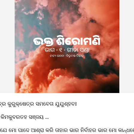
ତ୍ର କୁରୁକ୍ଷେତ୍ର ସମବେତା ଯୁଯୁଶ୍ହବଃ 
କିମକୁବରତହ ସଞ୍ଜୟ ...
–ଯେ ମୋ ପାଦେ ଆଶ୍ରା କରି ତାହାର ଭାର ନିର୍ବାହର ଭାର ମୋ କାନ୍ଧରେ 