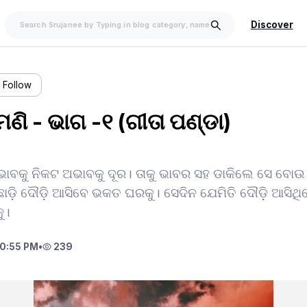
Discover
Follow
ଣି - ଭାଗ -୧ (ଗୀତା ପଣ୍ଡା)
ଭାବକୁ ନିକଟ ଅଭାବକୁ ଦୂର। ତାକୁ ଭାବର ସହ ଡାକିଲେ ସେ ବୋଉ 
ାଡ଼ି ଦୌଡ଼ି ଆସିବେ ଭକତ ଘରକୁ। ସେଦିନ ଯେମିତି ଦୌଡ଼ି ଆସିଥ
କୁ।
10:55 PM
•
239