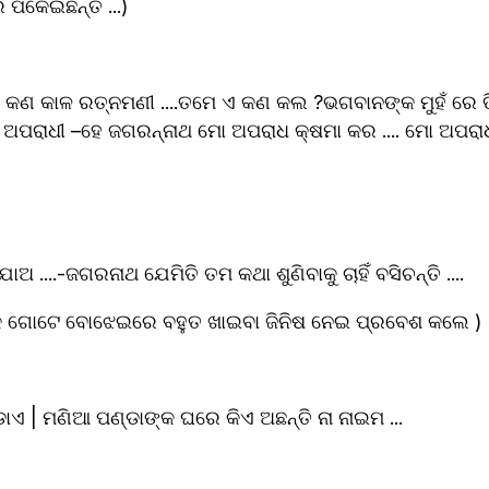
ପକେଇଛନ୍ତି ...)
 କଣ କାଳ ରତ୍ନମଣୀ ....ତମେ ଏ କଣ କଲ ?ଭଗବାନଙ୍କ ମୁହଁ ରେ 
ତମେ ଅପରାଧୀ –ହେ ଜଗରନ୍ନାଥ ମୋ ଅପରାଧ କ୍ଷମା କର .... ମୋ ଅପର
 ଯାଅ ....ଯାଅ ....-ଜଗରନାଥ ଯେମିତି ତମ କଥା ଶୁଣିବାକୁ ଚାହିଁ ବସିଚନ୍ତି ....
 ଗୋଟେ ବୋଝେଇରେ ବହୁତ ଖାଇବା ଜିନିଷ ନେଇ ପ୍ରବେଶ କଲେ )
.ପଣ୍ଡାଏ | ମଣିଆ ପଣ୍ଡାଙ୍କ ଘରେ କିଏ ଅଛନ୍ତି ନା ନାଇମ ...