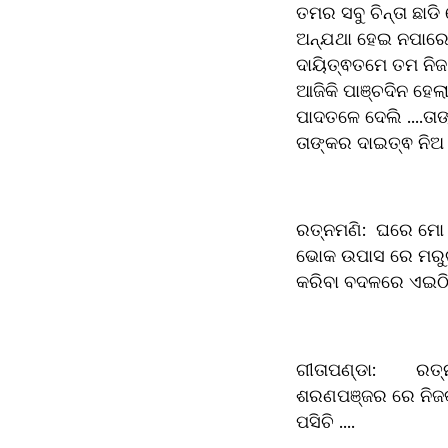
ତମର ସବୁ ଚିନ୍ତା ଛାଡି
ଅନ୍ଯଥା ହେଇ ନପାରେ 
ଦାୟିତ୍ଵତମେ ତମ ନିଜ କ
ଆଜିକି ପାଞ୍ଚଦିନ ହେଲ
ପାଦତଳେ ଦେଲି ....ତା
ତାଙ୍କର ଦାଇତ୍ଵ ନିଅ ମହ
ରତ୍ନମଣି:	ଘରେ ମୋ ପିଲାମାନେ ଭୋକ ଉପାରେ ମାରିବାକୁ ବସିଚନ୍ତି ଆଜିକି ପାଞ୍ଚଦିନ ହେଲା ମୋ ପିଲାମାନେ 
ଭୋକ ଉପାସ ରେ ମରୁଚନ
କରିବା ବଦଳରେ ଏଇଠି 
ଗୀତାପଣ୍ଡା:	ରତ୍ନମଣି ଯେତେବେଳେ ମଣିଷ ନିସାହାରା ହେଇଯାଏ ସେତେବେଳେ ମଣିଷ ମହବାହୁଙ୍କ 
ଶରଣପଞ୍ଜର ରେ ନିଜକୁ
ପସିଚି ....