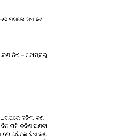
 ଶରଣ ନିଏ – ମହାପ୍ରଭୁ 
....ତାପରେ କହିଲ କଣ 
ିନ ରାତି ଚବିଶ ଘଣ୍ଟା 
ଣ ରେ ପସିଲେ ସିଏ କଣ 