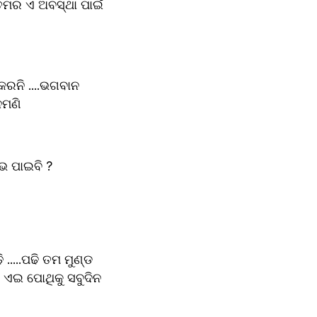
ମର ଏ ଅବସ୍ଥା ପାଇଁ 
କରନି ....ଭଗବାନ 
ନମଣି 
ାଭ ପାଇବି ? 
 ଏଇ ପୋଥିକୁ ସବୁଦିନ 