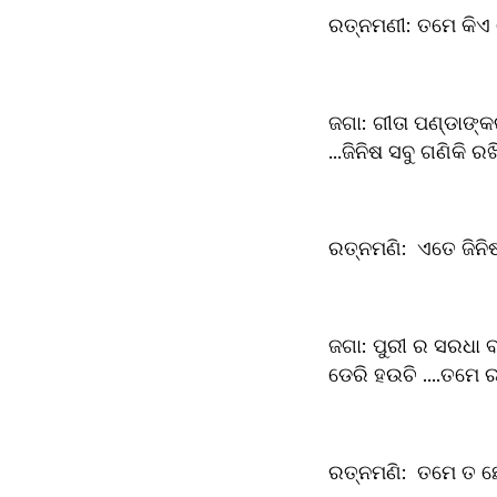
ରତ୍ନମଣୀ:	ତମ
ଜଗା:	ଗୀତା ପଣ୍ଡାଙ୍କର ଜଣେ ବନ୍ଧୁ ମତେ ଏ ଭାର ଆଣି ଆପଣଙ୍କ ଘରେ ପାହେଞ୍ଚେଇ ଦବା ପାଇଁ କହିଚନ୍ତି 
...ଜିନିଷ ସବୁ ଗଣିକି ରଖିଦି
ରତ୍ନମଣି:	ଏ
ଜଗା:	ପୁରୀ ର ସରଧା ବାଲି ପାଖରେ ରହୁଥିବା ଜଣେ ବନ୍ଧୁ ....ଗୀତା ପଣ୍ଡା ଆସିଲେ ସବୁ ନିଜେ ଜାଣିପାରିବେ ....ମୋର 
ଡେରି ହଉଚି ....ତମେ ରଖ
ରତ୍ନମଣି:	