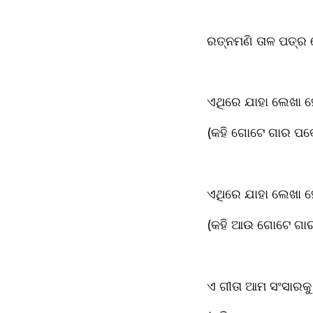
ରତ୍ନମଣି ତାଳ ପତ୍ର
ଏଥିରେ ଯାହା ଲେଖା ହେଇ
(କହି ଗୋଟେ ଗାର ପକେଇ
ଏଥିରେ ଯାହା ଲେଖା ହେ
(କହି ଆଉ ଗୋଟେ ଗାର 
ଏ ଗୀତା ଆମ ସଂସାରକୁ ଉ