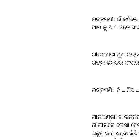
ରତ୍ନମଣୀ:	ଉଁ କହିଲେ କଣ ନା ଜଗରନ୍ନାଥ ଙ୍କ ଶରଣ ରେ ପସିଚି ....ହଇହୋ ତାଙ୍କ ଶରଣ ରେ ପସିଲେ ସିଏ କଣ 
ଆମ କୁ ଆଣି ନିଜେ ଖାଇବ
ଗୀତାପଣ୍ଡା:ଶୁଣ ରତ୍ନମ
ତାଙ୍କ ଭକ୍ତର ସଂସାର 
ରତ୍ନମଣି:	ହଁ ...
ଗୀତାପଣ୍ଡା: ନା ରତ୍ନ
ନା ଗୀତାରେ ଲେଖା ହେଇ
ପଢୁଚ କାମ ଧନ୍ଦା କି