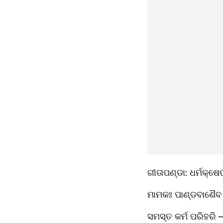
ଗୀତାପଣ୍ଡା: ଧର୍ମକ୍ଷେ
ମାମକଃ ପାଣ୍ଡବାଶୈବ 
ସମସ୍ତ କର୍ମ ପରିହରି 