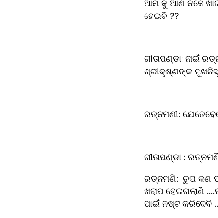
ଆମ କୁ ଆଣି ନିଜେ ଖା
ହେଇଚି ?? 
ଗୀତାପଣ୍ଡା: ନାଇଁ ରତ୍
ଶ୍ରୀକୃଷ୍ଣଙ୍କ ମୁଖନି
ରତ୍ନମଣୀ:	
ଗୀତାପଣ୍ଡା : ରତ୍ନମଣି
ରତ୍ନମଣି:	ଚୁପ କଣ ପାଇଁ ହେବି ....ଏଇ ଗୀତା ତମର ମୁଣ୍ଡ ଟାକୁ ବିଗାଡି ଦେଲାଣି ...ୟାକୁ ପଢି .....ପଢି ତମ ମୁଣ୍ଡ 
ଖରାପ ହେଇଗଲାଣି ....
ପାଇଁ ନଷ୍ଟ କରିଦେବି ..