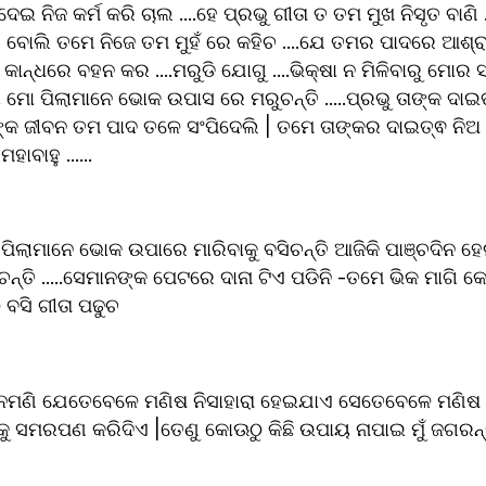
 ଦେଇ ନିଜ କର୍ମ କରି ଚାଲ ....ହେ ପ୍ରଭୁ ଗୀତା ତ ତମ ମୁଖ ନିସୃତ ବାଣି
ବୋଲି ତମେ ନିଜେ ତମ ମୁହଁ ରେ କହିଚ ....ଯେ ତମର ପାଦରେ ଆଶ୍ରା
ାନ୍ଧରେ ବହନ କର ....ମରୁଡି ଯୋଗୁ ....ଭିକ୍ଷା ନ ମିଳିବାରୁ ମୋର ସାତ
ା ମୋ ପିଲାମାନେ ଭୋକ ଉପାସ ରେ ମରୁଚନ୍ତି .....ପ୍ରଭୁ ତାଙ୍କ ଦାଇତ
ଙ୍କ ଜୀବନ ତମ ପାଦ ତଳେ ସଂପିଦେଲି | ତମେ ତାଙ୍କର ଦାଇତ୍ଵ ନିଅ ମହା
ାବାହୁ ......
୍ତି .....ସେମାନଙ୍କ ପେଟରେ ଦାନା ଟିଏ ପଡିନି -ତମେ ଭିକ ମାଗି 
ବସି ଗୀତା ପଢୁଚ 
 ସମରପଣ କରିଦିଏ |ତେଣୁ କୋଊଠୁ କିଛି ଉପାୟ ନାପାଇ ମୁଁ ଜଗରନ