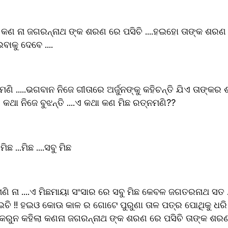
ାକୁ ଦେବେ ....
ଣି .....ଭଗବାନ ନିଜେ ଗୀତାରେ ଅର୍ଜୁନଙ୍କୁ କହିଚନ୍ତି ଯିଏ ତାଙ୍କର
କଥା ନିଜେ ବୁଝନ୍ତି ....ଏ କଥା କଣ ମିଛ ରତ୍ନମଣି??
.ମିଛ ...ମିଛ ...ମିଛ ....ସବୁ ମିଛ 
ମଣି ନା ....ଏ ମିଛମାୟା ସଂସାର ରେ ସବୁ ମିଛ କେବଳ ଜଗତରନାଥ ସତ 
ଚି !! ହଇଓ କୋଊ କାଳ ର ଗୋଟେ ପୁରୁଣା ତାଳ ପତ୍ର ପୋଥିକୁ ଧରି ଦ
ଛି କରୁନ କହିଲା କଣନା ଜଗରନ୍ନାଥ ଙ୍କ ଶରଣ ରେ ପସିଚି ତାଙ୍କ ଶର