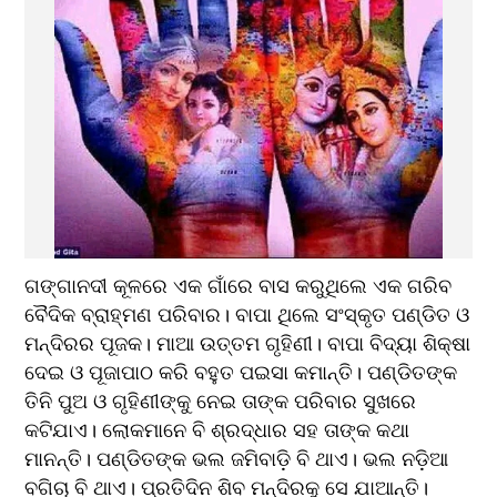
ଗଙ୍ଗାନଦୀ କୂଳରେ ଏକ ଗାଁରେ ବାସ କରୁଥିଲେ ଏକ ଗରିବ 
ବୈଦିକ ବ୍ରାହ୍ମଣ ପରିବାର। ବାପା ଥିଲେ ସଂସ୍କୃତ ପଣ୍ଡିତ ଓ 
ମନ୍ଦିରର ପୂଜକ। ମାଆ ଉତ୍ତମ ଗୃହିଣୀ। ବାପା ବିଦ୍ୟା ଶିକ୍ଷା 
ଦେଇ ଓ ପୂଜାପାଠ କରି ବହୁତ ପଇସା କମାନ୍ତି। ପଣ୍ଡିତଙ୍କ 
ତିନି ପୁଅ ଓ ଗୃହିଣୀଙ୍କୁ ନେଇ ତାଙ୍କ ପରିବାର ସୁଖରେ 
କଟିଯାଏ। ଲୋକମାନେ ବି ଶ୍ରଦ୍ଧାର ସହ ତାଙ୍କ କଥା 
ମାନନ୍ତି। ପଣ୍ଡିତଙ୍କ ଭଲ ଜମିବାଡ଼ି ବି ଥାଏ। ଭଲ ନଡ଼ିଆ 
ବଗିଚା ବି ଥାଏ। ପ୍ରତିଦିନ ଶିବ ମନ୍ଦିରକୁ ସେ ଯାଆନ୍ତି। 