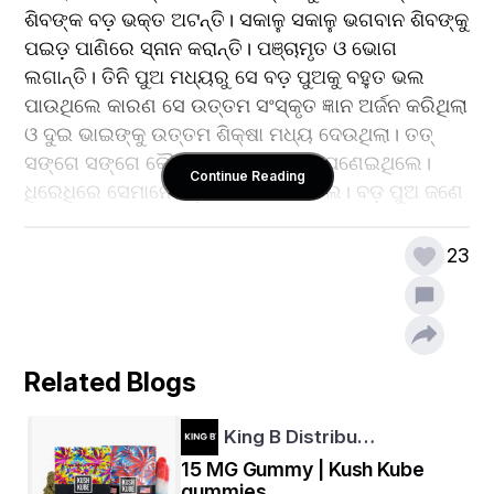
ଶିବଙ୍କ ବଡ଼ ଭକ୍ତ ଅଟନ୍ତି। ସକାଳୁ ସକାଳୁ ଭଗବାନ ଶିବଙ୍କୁ 
ପଇଡ଼ ପାଣିରେ ସ୍ନାନ କରାନ୍ତି। ପଞ୍ଚାମୃତ ଓ ଭୋଗ 
ଲଗାନ୍ତି। ତିନି ପୁଅ ମଧ୍ୟରୁ ସେ ବଡ଼ ପୁଅକୁ ବହୁତ ଭଲ 
ପାଉଥିଲେ କାରଣ ସେ ଉତ୍ତମ ସଂସ୍କୃତ ଜ୍ଞାନ ଅର୍ଜନ କରିଥିଲା 
ଓ ଦୁଇ ଭାଇଙ୍କୁ ଉତ୍ତମ ଶିକ୍ଷା ମଧ୍ୟ ଦେଉଥିଲା। ତତ୍ 
ସଙ୍ଗେ ସଙ୍ଗେ କୌଳିକ ବୃତ୍ତି ମଧ୍ୟ ଆପଣେଇଥିଲେ। 
Continue Reading
ଧିରେଧିରେ ସେମାନେ ବଡ଼ ହେବାରେ ଲାଗିଲେ। ବଡ଼ ପୁଅ ଜଣେ 
ବେଦଜ୍ଞ ଓ ଈଶ୍ଵର ଉପାସକ ହୋଇଗଲେ। ଗୀତା ପ୍ରବଚନ 
ଦେବାରେ ଲାଗିଲେ। ବାପା ଖୁବ୍ ଖୁସି ହେଉଥାନ୍ତି, ବଡ଼ ପୁଅର 
23
କାର୍ଯ୍ୟରେ। ମଝିଆ ପୁଅ ଡାକ୍ତର ପାଠ ପଢ଼ି ଏକ ସୁନାମଧନ୍ୟ 
ଡାକ୍ତର ହେଲା। ସାନ ପୁଅ ଜମିବାଡ଼ି ଦାୟିତ୍ଵ ବୁଝି ଭଲ 
ରୋଜଗାର କଲା। ବାପାମାଆ ସେମାନଙ୍କ ପାଖରେ ଥିବା 
ସମ୍ପତ୍ତିକୁ ତିନି ପୁଅଙ୍କ ମଧ୍ୟେ ବାଣ୍ଟି ଦେଲେ। ଏମିତି 
Related Blogs
ସମୟକ୍ରମେ ବାପା ଓ ମାଆଙ୍କ ପରଲୋକ ହୋଇଗଲା। 
ପରିବାରରେ ବଡ଼ ଭାଇଙ୍କ ଆୟ ସବୁଠାରୁ କମ୍ ରହିଲା ଅନ୍ୟ 
King B Distribu…
ଦୁଇଭାଇଙ୍କର ତୁଳନାରେ।
15 MG Gummy | Kush Kube
gummies