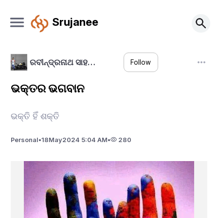
Srujanee
ରବୀନ୍ଦ୍ରନାଥ ସାହ…
Follow
ଭକ୍ତର ଭଗବାନ
ଭକ୍ତି ହିଁ ଶକ୍ତି
Personal
•
18
May
2024 5:04 AM
•
280