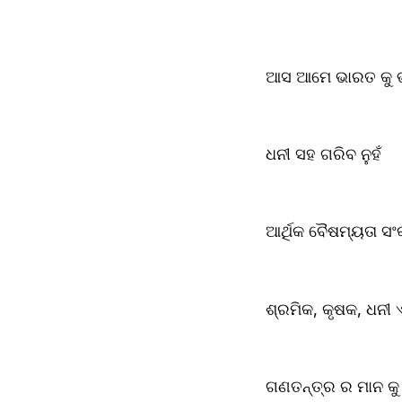
ଆସ ଆମେ ଭାରତ କୁ 
ଧନୀ ସହ ଗରିବ ନୁହଁ
ଆର୍ଥିକ ବୈଷମ୍ୟତା ସଂକୀ
ଶ୍ରମିକ, କୃଷକ, ଧନୀ
ଗଣତନ୍ତ୍ର ର ମାନ କୁ