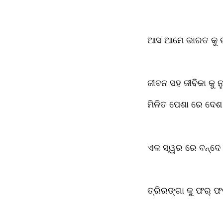
ଆସ ଆମେ ଭାରତ କୁ ଭ
ଜୀବନ ସହ ଜୀବିକା କୁ ନୁ
ମିଳିତ ପେଶା ରେ ଦେଶ 
ଏକ ସ୍ୱର ରେ ବନ୍ଦେ
ତ୍ରିରଙ୍ଗା କୁ ଫର୍ 