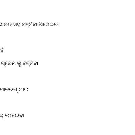
ାରତ ସହ ବଞ୍ଚିବା ଶିଖେଇବା 
ହଁ
ପ୍ରେମ କୁ ବଞ୍ଚିବା
 ମାତରମ୍ ଗାଇ 
ଫର୍ ଉଡାଇବା 