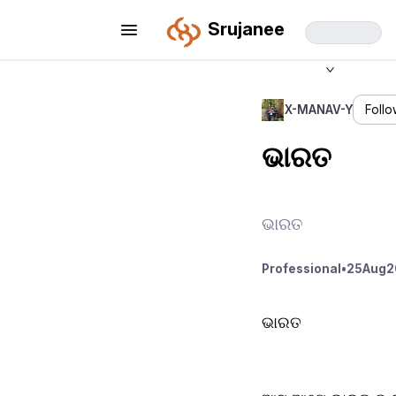
Srujanee
X-MANAV-Y
Foll
ଭାରତ
ଭାରତ
Professional
•
25
Aug
2
ଭାରତ 