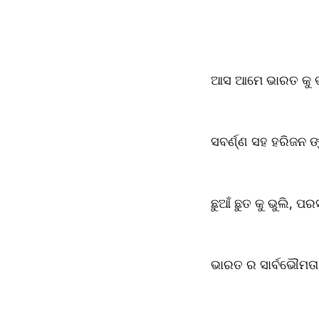
ଆସ ଆମେ ଭାରତ କୁ ଭ
ସବର୍ଣ୍ଣ ସହ ହରିଜନ ଙ୍କ
ଛୁଆଁ ଛୁତ କୁ ଭୁଲି, ପର
ଭାରତ ର ସାର୍ବଭୌମତା