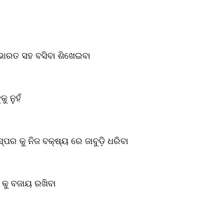
ାରତ ସହ ବସିବା ଶିଖେଇବା
ୁ ନୁହଁ
ସ୍ପର କୁ ନିଜ ବକ୍ଷ୍ୟ ରେ ଜାବୁଡ଼ି ଧରିବା
 କୁ ବଜାୟ ରଖିବା