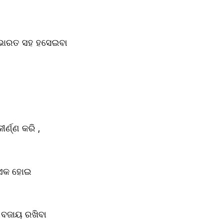
ଭାରତ ସହ ହସେଇବା
ର୍ଣ୍ଣ କରି ,  
 ଏକ ହୋଇ
 ବଜାୟ ରଖିବା