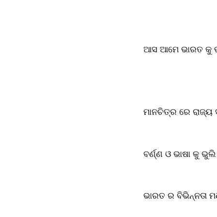
ଆସ ଆମେ ଭାରତ କୁ ଭ
ମାନଚିତ୍ର ରେ ରାଜ୍ୟ ସ
ବର୍ଣ୍ଣ ଓ ଭାଷା କୁ ଭୁ
ଭାରତ ର ବିଭିନ୍ନତା ମ