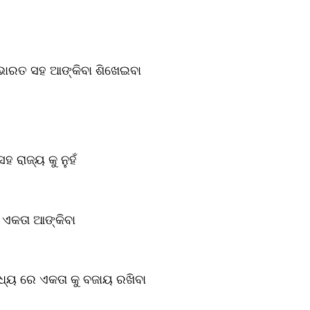
ାରତ ସହ ଆଙ୍କିବା ଶିଖେଇବା
ହ ରାଜ୍ୟ କୁ ନୁହଁ
ଲି ଏକତା ଆଙ୍କିବା
ଧ୍ୟ ରେ ଏକତା କୁ ବଜାୟ ରଖିବା