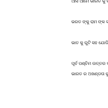
ଆସ ଆମେ ଭାରତ କୁ ଭ
ଭରତ ଙ୍କୁ ରାମ ଙ୍କ ସ
ଭାତ କୁ ରୁଟି ସହ ଯୋଡ
ପୂର୍ବ ପଶ୍ଚିମ ଉତ୍ତର
ଭାରତ ର ଅଖଣ୍ଡତା କ