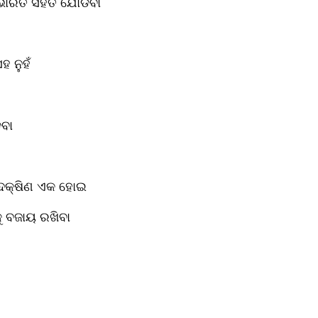
ାରତ ସହିତ ଯୋଡିବା
ହ ନୁହଁ
ିବା
 ଦକ୍ଷିଣ ଏକ ହୋଇ 
ୁ ବଜାୟ ରଖିବା