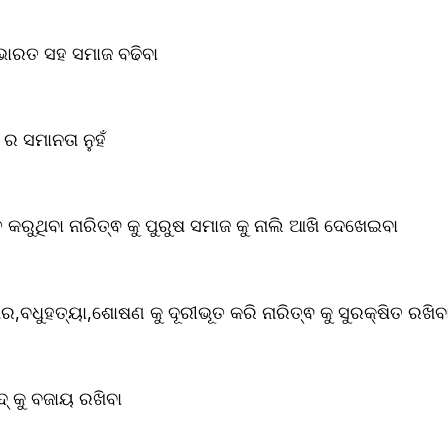
ାରତ ସହ ସମାଜ ବଢିବା 
 ର ସମାନତା ନୁହଁ
ତ କରୁଥିବା ନାରିତ୍ଵ କୁ ପୁରୁଷ ସମାଜ କୁ ନାଲି ଆଖି ଦେଖେଇବା
,ବଧୁହତ୍ୟା,ଶୋଷଣ କୁ ଦୂରୀଭୂତ କରି ନାରିତ୍ଵ କୁ ସୁରକ୍ଷିତ ରଖିବ
୍ କୁ ବଜାୟ ରଖିବା