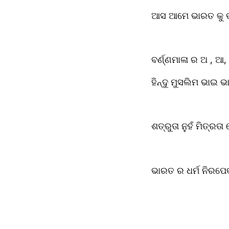
ଆସ ଆମେ ଭାରତ କୁ ଭ
ବର୍ଣ୍ଣମାଳା ର ଅ , ଆ, 
ହିନ୍ଦୁ ମୁସଲିମ ଭାଇ ଭ
ଶତ୍ରୁତା ନୁହଁ ମିତ୍ରତା
ଭାରତ ର ଧର୍ମ ନିରପେକ