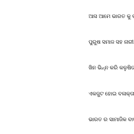
ଆସ ଆମେ ଭାରତ କୁ ଭ
ପୁରୁଷ ସମାଜ ସହ ନାରୀ
ଖିନ ଭିନ୍ନ କରି କଳୁଷି
ଏକଜୁଟ ହୋଇ ବଳାକ୍ତାର
ଭାରତ ର ସାମାଜିକ ବାଦ