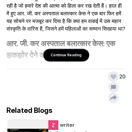
रही है जो हमारे देश की आत्मा को हिला कर रख देती हैं। हाल ही 
में हुए आर. जी. कर अस्पताल बलात्कार केस ने एक बार फिर हमें 
यह सोचने पर मजबूर कर दिया है कि क्या हम वाकई में उस महान 
संस्कृति के वारिस हैं, जिसने हमें महिलाओं का सम्मान सिखाया था?
आर. जी. कर अस्पताल बलात्कार केस: एक 
झकझोर देने वाली घटना
Continue Reading
कोलकाता के आर. जी. कर मेडिकल कॉलेज और अस्पताल में हुए 
बलात्कार ने पूरे देश को हिला कर रख दिया। अस्पताल जैसी 
20
जगह, जहां जीवन और सुरक्षा की उम्मीद की जाती है, वहीँ इस 
प्रकार की घृणित घटना का घटित होना हमारे समाज के नैतिक 
पतन की ओर इशारा करता है। यह घटना केवल एक महिला के 
साथ हुआ अन्याय नहीं है, बल्कि यह हमारे समाज में व्याप्त उस 
Related Blogs
मानसिकता का परिचायक है, जो महिलाओं को केवल एक वस्तु 
समझती है।
writer