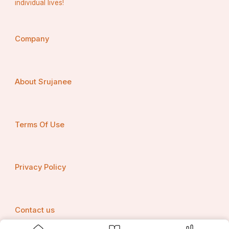
individual lives!
Company
About Srujanee
Terms Of Use
Privacy Policy
आज की स्थिति और महिलाओं की सुरक्षा पर 
Contact us
विचार