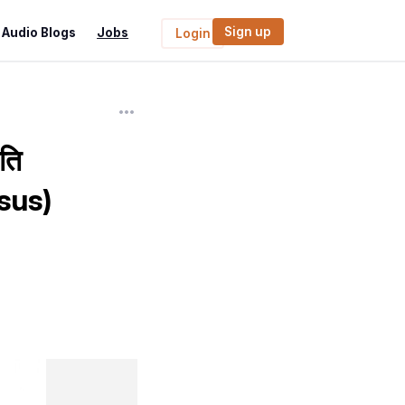
Sign up
Audio Blogs
Jobs
Login
िति
sus)