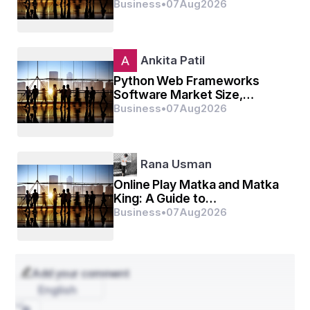
and Forecast by 2033
Business
•
07
Aug
2026
Ankita Patil
Python Web Frameworks
Software Market Size,
Trends Analysis and
Business
•
07
Aug
2026
Forecast by 2032
Rana Usman
Online Play Matka and Matka
King: A Guide to
Understanding the Popular
Business
•
07
Aug
2026
Number-Based Game
Add your comment
English