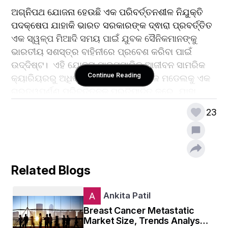
ଅଗ୍ନିପଥ ଯୋଜନା ହେଉଛି ଏକ ପରିବର୍ତ୍ତନଶୀଳ ନିଯୁକ୍ତି 
ପଦକ୍ଷେପ ଯାହାକି ଭାରତ ସରକାରଙ୍କ ଦ୍ଵାରା ପ୍ରବର୍ତ୍ତିତ 
ଏକ ସ୍ୱଳ୍ପ ମିଆଦି ସମୟ ପାଇଁ ଯୁବକ ସୈନିକମାନଙ୍କୁ 
ଭାରତୀୟ ସଶସ୍ତ୍ର ବାହିନୀରେ ପ୍ରବେଶ କରିବା ପାଇଁ 
ଉଦ୍ଦିଷ୍ଟ।  ଏହି ଯୋଜନା ପାରମ୍ପାରିକ ଆଜୀବନ ସାମରିକ 
Continue Reading
କ୍ୟାରିୟରରୁ ଅଧିକ ନମନୀୟ ଏବଂ ଗତିଶୀଳ ମଡେଲକୁ ଏକ 
ଗୁରୁତ୍ୱପୂର୍ଣ୍ଣ ପରିବର୍ତ୍ତନକୁ ପ୍ରତିପାଦିତ କରେ, ଯାହା 
ଯୁବପିଢିଙ୍କ ସାମର୍ଥ୍ୟକୁ ବ୍ୟବହାର କରିବା ଏବଂ ସାମରିକ 
23
ବାହିନୀକୁ ଏକ ନୂତନ ଦୃଷ୍ଟିକୋଣ ଆଣିବା ପାଇଁ ଉଦ୍ଦିଷ୍ଟ ।  
ଚାରି ବର୍ଷ ପାଇଁ ଭାରତୀୟ ସେନା, ନୈସେନା ଏବଂ ବାୟୁସେନାରେ 
ଅଗ୍ନିଭର୍ସ ଭାବରେ  ଆବେଦନ ପ୍ରକ୍ରିୟା ଏବଂ ଆଶାକର୍ମୀ 
ପ୍ରାର୍ଥୀଙ୍କ ଯୋଗ୍ୟତା ମାନଦଣ୍ଡ ଉପରେ ଧ୍ୟାନ ଦେଇ 
Related Blogs
ଅଗ୍ନିପଥ ଯୋଜନାର ଏକ ବିସ୍ତୃତ ସମୀକ୍ଷା ପ୍ରଦାନ କରେ |
Ankita Patil
Breast Cancer Metastatic
Market Size, Trends Analysis