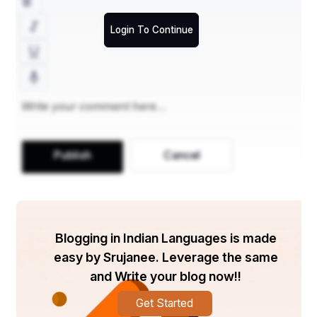
ଅଗ୍ନିପଥ ଯୋଜନାର ଉଦ୍ଦେଶ୍ୟ ---
Login To Continue
ଯୁବ ସଶକ୍ତିକରଣ: 
ଯୁବକ ଭାରତୀୟମାନଙ୍କୁ ସେମାନଙ୍କ ଦେଶ ସେବା କରିବା 
ତଥା ମୂଲ୍ୟବାନ କୌଶଳ ଏବଂ ଅଭିଜ୍ଞତା ହାସଲ କରିବା ପାଇଁ 
ଏକ ପ୍ଲାଟଫର୍ମ ଯୋଗାଇବା ।
Publish
Cancel
ସାମରିକ ଆଧୁନିକୀକରଣ:
ଯୁବକ ତଥା ପ୍ରେରିତ ବ୍ୟକ୍ତିବିଶେଷଙ୍କୁ ଆଣିବା, 
Blogging in Indian Languages is made
ଯେଉଁମାନେ ଭାରତୀୟ ସଶସ୍ତ୍ର ବାହିନୀର ଆଧୁନିକୀକରଣ 
easy by Srujanee. Leverage the same
ଏବଂ ଗତିଶୀଳତା ପାଇଁ ସହଯୋଗ କରିପାରିବେ। 
and Write your blog now!!
Get Started