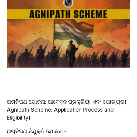
ଅଗ୍ନିପଥ ଯୋଜନା: ଆବେଦନ ପ୍ରକ୍ରିୟା ଏବଂ ଯୋଗ୍ୟତା( 
Agnipath Scheme: Application Process and 
Eligibility)
ଅଗ୍ନିପଥ ନିଯୁକ୍ତି ଯୋଜନା -