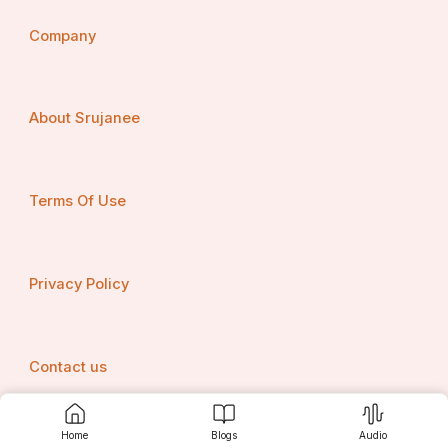
ଶାରୀରିକ ସୁସ୍ଥତା ଏବଂ ଜାତୀୟତା ସମ୍ବନ୍ଧୀୟ ନିର୍ଦ୍ଦିଷ୍ଟ 
Company
ମାନଦଣ୍ଡ ଉପରେ ଆଧାରିତ |  ନିମ୍ନଲିଖିତଗୁଡ଼ିକ ହେଉଛି 
ମୁଖ୍ୟ ଯୋଗ୍ୟତା ଆବଶ୍ୟକତା :
About Srujanee
Terms Of Use
Privacy Policy
Contact us
Home
Blogs
Audio