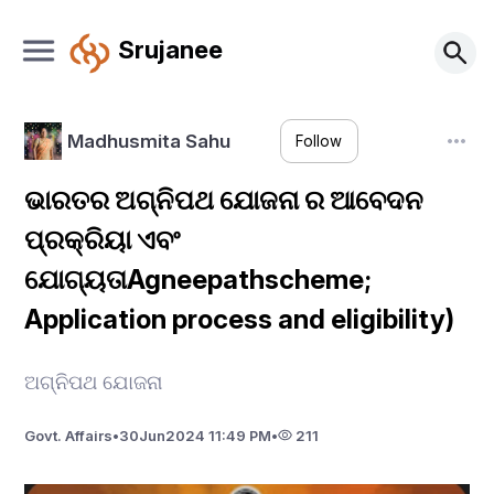
Srujanee
Madhusmita Sahu
Follow
ଭାରତର ଅଗ୍ନିପଥ ଯୋଜନା ର ଆବେଦନ
ପ୍ରକ୍ରିୟା ଏବଂ
ଯୋଗ୍ୟତାAgneepathscheme;
Application process and eligibility)
ଅଗ୍ନିପଥ ଯୋଜନା
Govt. Affairs
•
30
Jun
2024 11:49 PM
•
211