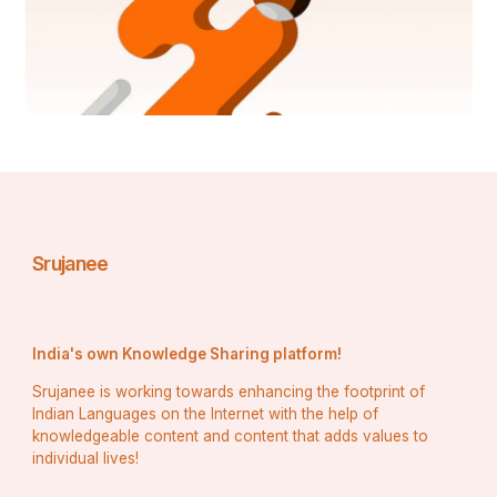
ଜାତୀୟ ଏକୀକରଣ: 
ଦେଶର ବିଭିନ୍ନ ପ୍ରାନ୍ତରୁ ଯୁବକମାନଙ୍କ ମଧ୍ୟରେ ଜାତୀୟ 
ଏକତା ତଥା ଏକୀକରଣର ଭାବନା ବଢାଇବା  
ସେବା ପରବର୍ତ୍ତୀ ସୁଯୋଗଗୁଡିକ: 
Srujanee
ଆଗ୍ନିଭର୍ସଙ୍କୁ ଦକ୍ଷତା ଏବଂ ଅଭିଜ୍ଞତା ସହିତ ସଜାଇବା 
ଯାହାକି ସେମାନଙ୍କର ସାମରିକ ସେବା ପରେ ବିଭିନ୍ନ 
India's own Knowledge Sharing platform!
କ୍ଷେତ୍ରରେ ସେମାନଙ୍କର ନିଯୁକ୍ତିକୁ ବଢାଇଥାଏ ।
Srujanee is working towards enhancing the footprint of
Indian Languages on the Internet with the help of
knowledgeable content and content that adds values to
ଯୋଗ୍ୟତା ମାନଦଣ୍ଡ ଅଗ୍ନିପଥ ଯୋଜନା ପାଇଁ ଆବେଦନ 
individual lives!
କରିବାର ଯୋଗ୍ୟତା ବୟସ, ଶିକ୍ଷାଗତ ଯୋଗ୍ୟତା, 