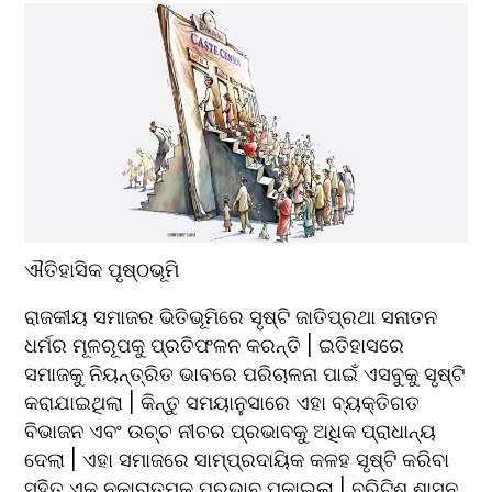
ରାଜକୀୟ ସମାଜର ଭିତିଭୂମିରେ ସୃଷ୍ଟି ଜାତିପ୍ରଥା ସନାତନ 
ଧର୍ମର ମୂଳରୂପକୁ ପ୍ରତିଫଳନ କରନ୍ତି | ଇତିହାସରେ 
ସମାଜକୁ ନିୟନ୍ତ୍ରିତ ଭାବରେ ପରିଚାଳନା ପାଇଁ ଏସବୁକୁ ସୃଷ୍ଟି 
କରାଯାଇଥିଲା | କିନ୍ତୁ ସମୟାନୁସାରେ ଏହା ବ୍ୟକ୍ତିଗତ 
ବିଭାଜନ ଏବଂ ଉଚ୍ଚ ନୀଚର ପ୍ରଭାବକୁ ଅଧିକ ପ୍ରାଧାନ୍ୟ 
ଦେଲା | ଏହା ସମାଜରେ ସାମ୍ପ୍ରଦାୟିକ କଳହ ସୃଷ୍ଟି କରିବା 
ସହିତ ଏକ ନକାରାତ୍ମକ ପ୍ରଭାବ ପକାଇଲା | ବ୍ରିଟିଶ ଶାସନ 