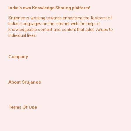
ଏହା ସତ୍ତ୍ୱେ ଭାରତ ସରକାର ଅନୁସୂଚିତ ଜାତି (ଏସସି) ଏବଂ 
India's own Knowledge Sharing platform!
ଅନୁସୂଚିତ ଜନଜାତି (ଏସଟି) ମାନଙ୍କୁ ସ୍ୱୀକୃତିପ୍ରାପ୍ତ 
Srujanee is working towards enhancing the footprint of
କାର୍ଯ୍ୟନୀତି ଉଦ୍ଦେଶ୍ୟରେ ସ୍ୱୀକୃତି ଦେଇଥିଲେ ।  ଏହି 
Indian Languages on the Internet with the help of
ସ୍ୱୀକୃତି ଏହି ଗୋଷ୍ଠୀଗୁଡିକ ଉପରେ ତଥ୍ୟ ସଂଗ୍ରହ କରେ 
knowledgeable content and content that adds values to
ଯେ ସେମାନେ ଶିକ୍ଷା, ରୋଜଗାର ଏବଂ ରାଜନୈତିକ 
individual lives!
ପ୍ରତିନିଧିତ୍ୱରେ ସଂରକ୍ଷିତ କୋଟାରୁ ଉପକୃତ ହୋଇଥିଲେ।  
ଅବଶ୍ୟ ଅନ୍ୟ ପଛୁଆ ବର୍ଗ (ଓବିସି) ଏବଂ ଅନ୍ୟ ଜାତି ଗୋଷ୍ଠୀ 
ବିଷୟରେ ବିସ୍ତୃତ ତଥ୍ୟ ଦଶହଜାର ସେନ୍ସରେ ସଂଗ୍ରହ 
Company
About Srujanee
Terms Of Use