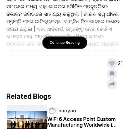
ସମୟରେ ମଧ୍ୟ ଏହା ଭାରତର ମୌଳିକ ମନବୃତ୍ତିରେ 
ବିଭାଜନ କରିବାରେ ସାହାଯ୍ୟ କରୁଥିଲା | ଭାରତ ସ୍ୱାଧୀନତା 
ପ୍ରାପ୍ତି ପରେ ଜାତିବ୍ୟବସ୍ଥା ସାମ୍ବିଧାନିକ ଭାବରେ ଉଛେଦ 
କରାଯାଇଥିଲା | ଏହା ଆଦିବାସୀ ସମୂହଙ୍କୁ ନେଇ ଗୋଟିଏ 
ଗୋଷ୍ଠୀ ଯାହା ଅନୁସୂଚିତ ଜନଜାତି, ବୈଶ୍ୟ ଭାବରେ 
Continue Reading
ପ୍ରଚଳିତ ଜାତି ସମୂହଙ୍କୁ ନେଇ ଗୋଟେ ଗୋଷ୍ଠୀ ଅନୁସୂଚିତ 
ଜାତି, ଅନ୍ୟାନ୍ୟ ପଛୁଆ ବର୍ଗଙ୍କୁ ନେଇ ଓବିସି ଏବଂ ଆଗୁଆ 
21
ଭାରତରେ ଜାତି ପ୍ରଣାଳୀ ଏହାର ମୂଳ ପ୍ରାଚୀନ ହିନ୍ଦୁ 
ପରମ୍ପରା ସହ ଗଭୀର ଭାବରେ ଜଡିତ |  ସମାଜକୁ ବିଭିନ୍ନ 
Related Blogs
ଗୋଷ୍ଠୀରେ ବିଭାଜନ କରିଛି ଯାହା ଦୁଇ ହଜାର ବର୍ଷରୁ ଅଧିକ 
ସମୟ ଧରି ସାମାଜିକ ଗତିଶୀଳତା, ଅର୍ଥନୈତିକ ସୁଯୋଗ ଏବଂ 
nuoyan
ରାଜନୈତିକ ଶକ୍ତି ଉପରେ ପ୍ରଭାବ ପକାଇଛି | 
WiFi 6 Access Point Custom
ଲୋକମାନଙ୍କୁ ଚାରିଟି ପ୍ରାଥମିକ ବର୍ଗ, କିମ୍ବା ବର୍ଣ୍ଣଗୁଡ଼ିକରେ 
Manufacturing Worldwide in