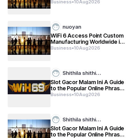
ବିଭକ୍ତ କରାଯାଇଥିଲା |  ଏହି ସ୍ତରକରଣ ଜଣଙ୍କର 
2026
Business
•
10
Aug
2026
ସାମାଜିକ ସ୍ଥିତି, ବୃତ୍ତି, ଏବଂ ବ୍ୟକ୍ତିଗତ ସମ୍ପର୍କ 
nuoyan
WiFi 6 Access Point Custom
Manufacturing Worldwide in
2026
Business
•
10
Aug
2026
Shithila shithi…
Slot Gacor Malam Ini A Guide
to the Popular Online Phrase
and the Reality Behind It
Business
•
10
Aug
2026
Shithila shithi…
Slot Gacor Malam Ini A Guide
to the Popular Online Phrase
ଜାତି ପ୍ରଣାଳୀରେ ବ୍ରିଟିଶ ଉପନିବେଶ ପ୍ରଶାସନର 