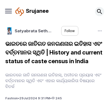
Srujanee
Satyabrata Seth…
Follow
ଭାରତରେ ଜାତିଗତ ଜନଗଣନାର ଇତିହାସ ଏବଂ
ବର୍ତ୍ତମାନର ସ୍ଥିତି | History and current
status of caste census in India
ଭାରତରେ ଜାତି ଜନଗଣନା ଇତିହାସ, ଅତୀତର ପ୍ରୟାସ ଏବଂ
ବର୍ତ୍ତମାନର ସ୍ଥିତି ଏବଂ ଏହାର କାର୍ଯ୍ୟକାରିତା ବିଷୟରେ
ବିତର୍କ
Fashion
•
29
Jul
2024 9:31 PM
•
245