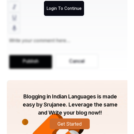
ରାଜସ୍ଥାନ- 6,500 ଟନ୍
Login To Continue
ଝାଡଖଣ୍ଡ- 4,000 ଟନ୍
ଆନ୍ଧ୍ରପ୍ରଦେଶ- 2500 ଟନ୍
Publish
Cancel
ଅନ୍ୟମାନେ- 1,500 ଟନ୍
Blogging in Indian Languages is made
easy by Srujanee. Leverage the same
ଲିଥିୟମ୍ ନିଷ୍କାସନ ପଦ୍ଧତି :-
and Write your blog now!!
ଭାରତରେ ଲିଥିୟମ୍ ଉତ୍ତୋଳନ ମୁଖ୍ୟତ ପାରମ୍ପାରିକ 
Get Started
ପଦ୍ଧତିରେ ଶକ୍ତ ପଥର ଖଣି ଏବଂ ଲିଥିୟମ୍ ସମୃଦ୍ଧ ବ୍ରାଇନ୍ 