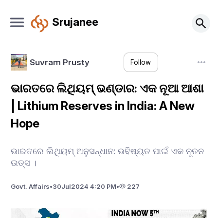
Srujanee
Suvram Prusty
Follow
ଭାରତରେ ଲିଥିୟମ୍ ଭଣ୍ଡାର: ଏକ ନୂଆ ଆଶା
| Lithium Reserves in India: A New
Hope
ଭାରତରେ ଲିଥିୟମ୍ ଅନୁସନ୍ଧାନ: ଭବିଷ୍ୟତ ପାଇଁ ଏକ ନୂତନ
ଉତ୍ସ ।
Govt. Affairs
•
30
Jul
2024 4:20 PM
•
227