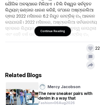
ଯୌଗିକ ଅବସ୍ଥାରେ ମିଳିଥାଏ । ଚିଲି ବିଶ୍ୱର ସର୍ବବୃହତ 
ଲିଥିୟମ୍ ଭଣ୍ଡାର ଧାରଣ କରିଛି, ତା’ପରେ ଅଷ୍ଟ୍ରେଲିଆ 
ଦ୍ଵାରା 2022 ମସିହାରେ 6.2 ନିୟୁତ ମେଟ୍ରିକ୍ ଟନ୍ ଆକଳନ 
କରାଯାଇଛି। 2022 ମସିହାରେ, ଅଷ୍ଟ୍ରେଲିଆ ସର୍ବଭାରତୀୟ 
ସ୍ତରରେ ଲିଥିୟମ୍ ଖଣି ଉତ୍ପାଦନରେ ନେତୃତ୍ୱ ନେଇଥିଲା 
Continue Reading
ଏବଂ ସେହି ବର୍ଷ ଉତ୍ପାଦନରେ 61 ହଜାର ମେଟ୍ରିକ୍ ଟନ୍ 
ଯୋଗଦାନ କରିଥିଲା ​​।
22
ଏହି ଆର୍ଟିକିଲ୍ ଭାରତର ଲିଥିୟମ୍ ଭଣ୍ଡାରର ଏକ ଗଭୀର 
ବିଶ୍ଳେଷଣ ପ୍ରଦାନ କରେ, ସେମାନଙ୍କର ଭୌଗୋଳିକ 
ବଣ୍ଟନ, ଉତ୍ତୋଳନ ଆଶା ଏବଂ ଦେଶର ସବୁଜ ଶକ୍ତି 
Related Blogs
ଅଭିଳାଷକୁ ବୃଦ୍ଧି କରିବାରେ ତାର ମହତ୍ତ୍ଵ ନିର୍ବାହ କରେ ।
Mercy Jacobson
The new sneaker pairs with
denim in a way that
ଭାରତରେ ଲିଥିୟମ୍ ସଂରକ୍ଷଣର ଭୌଗୋଳିକ ବଣ୍ଟନ :-
Fashion
•
06
Aug
2026