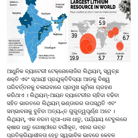
ଆଧୁନିକ ବ୍ୟାଟେରୀ ଟେକ୍ନୋଲୋଜିର ଲିଥିୟମ୍, ସ୍ୱଚ୍ଛ 
ଶକ୍ତି ଏବଂ ସ୍ଥାୟୀ ପ୍ରଯୁକ୍ତିବିଦ୍ୟା ଆଡକୁ ବିଶ୍ୱ 
ପରିବର୍ତ୍ତନକୁ ଚଳାଇବାରେ ପ୍ରମୁଖ ଭୂମିକା ଗ୍ରହଣ 
କରିଥାଏ । ଲିଥିୟମ୍-ଆୟନ ବ୍ୟାଟେରୀର ଚାହିଦା ବଢିବା 
ସହିତ ଭାରତରେ ଲିଥିୟମ୍ ଭଣ୍ଡାରର ଉପସ୍ଥିତି ଏବଂ 
ସମ୍ଭାବନାକୁ ବୁଝିବା ଅତ୍ୟନ୍ତ ଗୁରୁତ୍ୱପୂର୍ଣ୍ଣ ଅଟେ । 
ଲିଥିୟମ୍, ଏକ ନରମ ରୂପା-ଧଳା ଧାତୁ, ପର୍ଯ୍ୟାୟ ଟେବୁଲରେ 
କ୍ଷାର ଧାତୁ ଗୋଷ୍ଠୀରେ ବର୍ଗୀକୃତ, ଏହାର ଉଚ୍ଚ 
ପ୍ରତିକ୍ରିୟାଶୀଳତା ହେତୁ ସ୍ୱଭାବିକ ଭାବରେ କେବଳ 