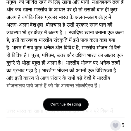
मनुष्य  को जीवित रहने के लिए खाना और पानी  यआवश्यक तत्व हैं 
और जब खाना भारतीय के आधार पर हो तो उसकी बात ही कुछ 
अलग है क्योंकि जिस प्रकार भारत के अलग-अलग क्षेत्र में 
अलग-अलग वेशभूषा ,बोलचाल है उसी प्रकार खान पान की 
व्यवस्था भी हर क्षेत्र में अलग है । स्वादिष्ट खाना बनाना एक कला 
है, इसी कारणवश भारतीय संस्कृति में इसे पाक कला कहा गया 
है  भारत में सब कुछ अनेक और विविध है, भारतीय भोजन भी वैैसे 
ही विविध है। पूरब, पश्चिम, उत्तर और दक्षिण भारत का आहार एक 
दूसरे से थोड़ा बहुत ही अलग है। भारतीय भोजन पर अनेक तत्वों 
का प्रभाव पड़ा है। भारतीय भोजन की अपनी एक विशिष्टता है 
और इसी कारण से आज संसार के सभी बड़े देशों में भारतीय 
भोजनालय पाये जाते हैं जो कि अत्यन्त लोकप्रिय हैं। 
Continue Reading
उत्तर भारत का खाना दक्षिण भारत के खाने समान पूरे विश्व में 
प्रसिद्ध है। उत्तर भारत गेहूँ और चावल दोनों ही मुख्य अनाज है। 
5
नित्य के खाने में भाँति-भाँति की दालें जैसे- उड़द, मूँग, चना, तूवर, 