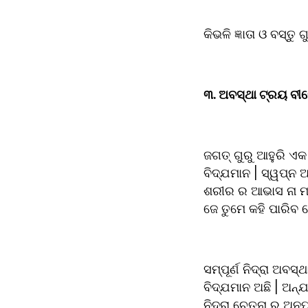
କିଭଳି ଜ୍ଞାତା ଓ ବସ୍ତ
୩. ଅବସ୍ଥା ଟ୍ରୟ ବୀ
ଜଗତ୍ ଗୁରୁ ଆହୁରି ଏକ
ବିଦ୍ଯମାନ | ସ୍ୱପ୍ନ ଅ
ଶରୀର ର ଆଭାସ ନା ମନ ର
ଜେ ତୁମେ କହି ପାରିବ ଜେ 
ସମ୍ପୂର୍ଣ ନିଦ୍ରା ଅବସ୍
ବିଦ୍ଯମାନ ଅଛି | ଅନ୍ଯଥ
ନିଦ୍ରା ଚେତନା ର ଅନୁପ