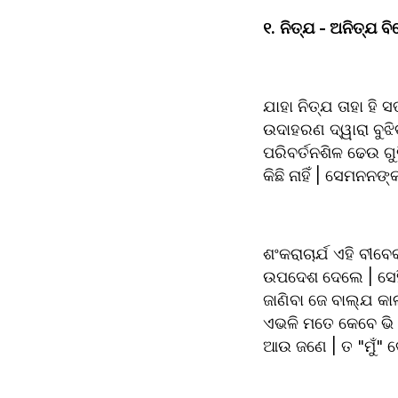
୧.
ନିତ୍ଯ - ଅନିତ୍ଯ ବି
ଯାହା ନିତ୍ଯ ତାହା ହି ସ
ଉଦାହରଣ ଦ୍ୱାରା ବୁଝି
ପରିବର୍ତନଶିଳ ଢେଉ ଗୁ
କିଛି ନାହିଁ | ସେମନନ
ଶଂକରାଚାର୍ଯ ଏହି ବୀ
ଉପଦେଶ ଦେଲେ | ସେହି ଅସ
ଜାଣିବା ଜେ ବାଲ୍ଯ କାଳ
ଏଭଳି ମତେ କେବେ ଭି ପ
ଆଉ ଜଣେ | ତ "ମୁଁ" ବ