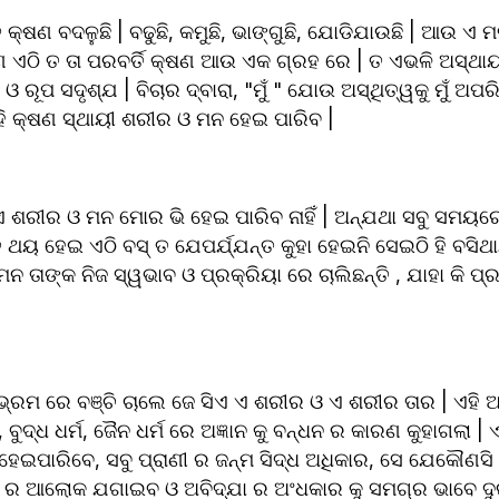
 କ୍ଷଣ ବଦଳୁଛି | ବଢୁଛି, କମୁଛି, ଭାଙ୍ଗୁଛି, ଯୋଡିଯାଉଛି | ଆଉ ଏ ମନ,
କ୍ଷଣ ଏଠି ତ ତା ପରବର୍ତି କ୍ଷଣ ଆଉ ଏକ ଗ୍ରହ ରେ | ତ ଏଭଳି ଅସ୍ଥା
ରୂପ ସଦୃଶ୍ଯ | ବିଚାର ଦ୍ବାରା, "ମୁଁ " ଯୋଉ ଅସ୍ଥିତ୍ୱକୁ ମୁଁ ଅପର
ହି କ୍ଷଣ ସ୍ଥାୟୀ ଶରୀର ଓ ମନ ହେଇ ପାରିବ |
, ଏ ଶରୀର ଓ ମନ ମୋର ଭି ହେଇ ପାରିବ ନାହିଁ | ଅନ୍ଯଥା ସବୁ ସମୟରେ
ହନ୍ତି ଥୟ ହେଇ ଏଠି ବସ୍ ତ ଯେପର୍ଯ୍ଯନ୍ତ କୁହା ହେଇନି ସେଇଠି ହି ବସିଥାନ୍
ତାଙ୍କ ନିଜ ସ୍ୱଭାବ ଓ ପ୍ରକ୍ରିୟା ରେ ଚାଲିଛନ୍ତି , ଯାହା କି ପ୍ରକୃ
ଭ୍ରମ ରେ ବଞ୍ଚି ଚାଲେ ଜେ ସିଏ ଏ ଶରୀର ଓ ଏ ଶରୀର ତାର | ଏହି ଅଜ୍ଞ
 ବୁଦ୍ଧ ଧର୍ମ, ଜୈନ ଧର୍ମ ରେ ଅଜ୍ଞାନ କୁ ବନ୍ଧନ ର କାରଣ କୁହାଗଲା | 
ହେଇପାରିବେ, ସବୁ ପ୍ରାଣୀ ର ଜନ୍ମ ସିଦ୍ଧ ଅଧିକାର, ସେ ଯେକୌଣସି 
ାନ ର ଆଲୋକ ଯଗାଇବ ଓ ଅବିଦ୍ଯା ର ଅଂଧକାର କୁ ସମଗ୍ର ଭାବେ ଦୁ