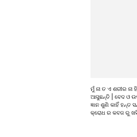
ମୁଁ ନା ତ ଏ ଶରୀର ନା ହ
ଆସୁଛନ୍ତି | ବେଦ ଓ ଉପ
ଜ୍ଞାନ ଶୁଣି କାହିଁ ହନ୍
କ୍ରୋଧ ର କବଜ ରୁ ଖସି ପ