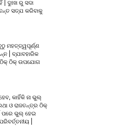
| ଦୁଃଖ ରୁ ସଦା 
ୀବନ୍ତ ସତ୍ଯ କରିବାକୁ 
 ମହତ୍ତ୍ୱପୂର୍ଣ୍ଣ 
୍ନ | ବ୍ଯାବହାରିକ 
ଠିକ୍ ଠିକ୍ ଉପଯୋଗ 
 କାହିଁକି ନା ଭୁଲ୍ 
ଥା ଓ ରାଜତନ୍ତ୍ର ଠିକ୍ 
ଷ ପରେ ଭୁଲ୍ ହେଇ 
ରିବର୍ତ୍ତନୀୟ |