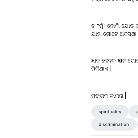
ତ "ମୁଁ" ବୋଲି ଯୋଉ ଅ
ଯାହା ଗୋଟେ ଅବସ୍ଥା 
ଜ୍ଞାନ କେବଳ ଜ୍ଞାନ ଯୋଗ
ମିଳିଥାଏ |
ମଙ୍ଗଳ କାମନା |
spirituality
discrimination