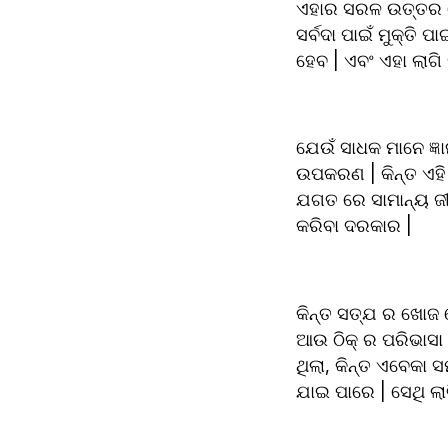
ଏହାର ସରଳ ଉତ୍ତର ହେଉଛ
ସର୍ବଦା ପାଇଁ ମୁକ୍ତି ପ
ହେବ | ଏବଂ ଏହା ଲାଗି
ଯେଉଁ ସାଧକ ମାନେ ଜ୍ଞ
ଉପକରଣ | କିନ୍ତ ଏହି 
ଯଗତ ରେ ସାମାନ୍ୟ ଜୀ
କରିବା ଦରକାର |
କିନ୍ତ ସତ୍ଯ ର ଖୋଜ ରେ
ଆଉ ଠିକ୍ ର ପରିଭାସା ସ
ଥିଲା, କିନ୍ତ ଏବେକା 
ଯାଇ ପାରେ | ସେଥି ଲା