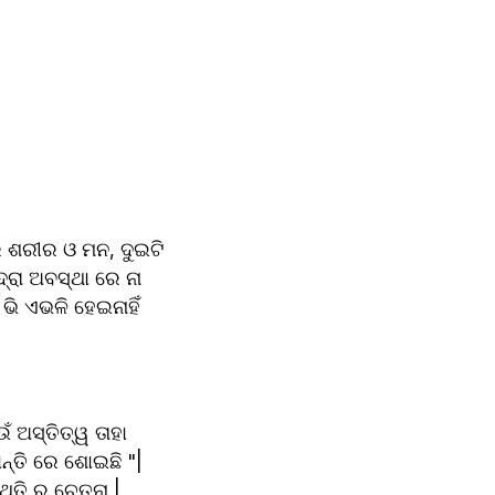
 ଶରୀର ଓ ମନ, ଦୁଇଟି 
ରା ଅବସ୍ଥା ରେ ନା 
ି ଏଭଳି ହେଇନାହିଁ 
ଁ ଅସ୍ତିତ୍ୱ ତାହା 
ନ୍ତି ରେ ଶୋଇଛି "| 
ଥିତି ର ଚେତନା |