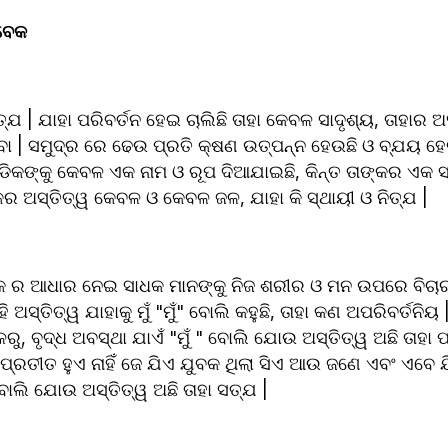
ବେକ 
ତ୍ଯ | ଯାହା ପରିବର୍ତନ ହେଇ ଚାଲିଛି ତାହା କେବଳ ସାଦୃଶ୍ୟ, ତାହାର ଅସ୍ତ
ବା | ସମୁଦ୍ର ରେ ଢେଉ ପ୍ରତି କ୍ଷଣ ଉତ୍ପନ୍ନ ହେଉଛି ଓ ବ୍ଯୟ ହେ
ଡିକଙ୍କୁ କେବଳ ଏକ ନାମ ଓ ରୂପ ଦିଆଯାଇଛି, କିନ୍ତ ତାଙ୍କର ଏକ ସ୍
ଙ୍କର ଅସ୍ତିତ୍ୱ କେବଳ ଓ କେବଳ ଜଳ, ଯାହା କି ସ୍ଥାୟୀ ଓ ନିତ୍ଯ |
ବେକ ର ଆଧାର ନେଇ ସାଧକ ମାନଙ୍କୁ ନିଜ ଶରୀର ଓ ମନ ଉପରେ ବିଚାର 
୍ତିତ୍ୱ ଯାହାକୁ ମୁଁ "ମୁଁ" ବୋଲି କହୁଛି, ତାହା କଣ ଅପରିବର୍ତନିୟ | 
ରୁ, ବୃଦ୍ଧ ଅବସ୍ଥା ଯାଏଁ "ମୁଁ " ବୋଲି ଯୋଉ ଅସ୍ତିତ୍ୱ ଅଛି ତାହା ପରି
୍ରତୀତ ହୁଏ ନାହିଁ ଜେ ଯିଏ ଯୁବକ ଥିଲା ସିଏ ଆଉ ଜଣେ ଏବଂ ଏବେ ଯି
ୋଲି ଯୋଉ ଅସ୍ତିତ୍ୱ ଅଛି ତାହା ସତ୍ଯ |