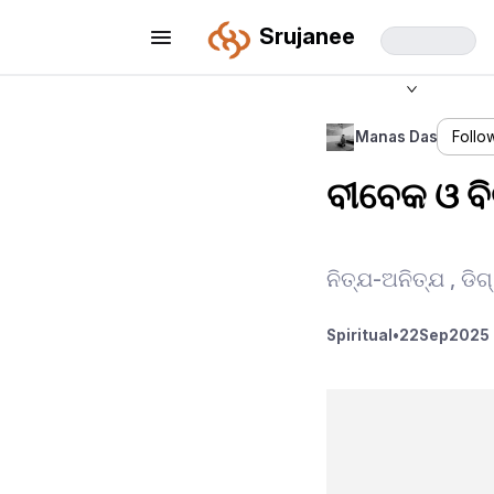
Srujanee
Manas Das
Follo
ବୀବେକ ଓ ବି
ନିତ୍ଯ-ଅନିତ୍ଯ , ଡି
Spiritual
•
22
Sep
2025 