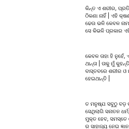
କିନ୍ତ ଏ ଶରୀର, ପ୍ରତି
ଠିକଣା ନାହିଁ | ଏହି 
ଢେଉ ଭଳି କେବଳ ନାମ ଓ 
ସେ କିଭଳି ପ୍ରକାର ଏ
କେବଳ ତାହା ହି ନୁହେଁ
ଥାନ୍ତା | ତାକୁ ମୁଁ କୁ
ବାସ୍ତବରେ ଶରୀର ଓ ମନ 
ହେଇଥାନ୍ତି |
ତ ମନୁଷ୍ଯ ସବୁଠୁ ବଡ଼ 
ସେଥିଲାଗି ସନାତନ ଧର୍ମ,
ମୁକ୍ତ ହେବ, ସମସ୍ତେ 
ର ସାହାଜ୍ୟ ନେଇ ଜ୍ଞ