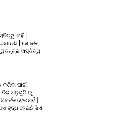
ିତ୍ୱ ନାହିଁ | 
ଇଯାଉଛି | ସେ ଭଳି 
ୱତନ୍ତ୍ର ଅସ୍ତିତ୍ୱ 
କରିବା ପାଇଁ 
ନିଜ ଅନୁଭୁତି ରୁ 
ବର୍ତନ ହେଉନାହିଁ | 
ଏ ବୃଦ୍ଧ ହେଇଛି ସିଏ 