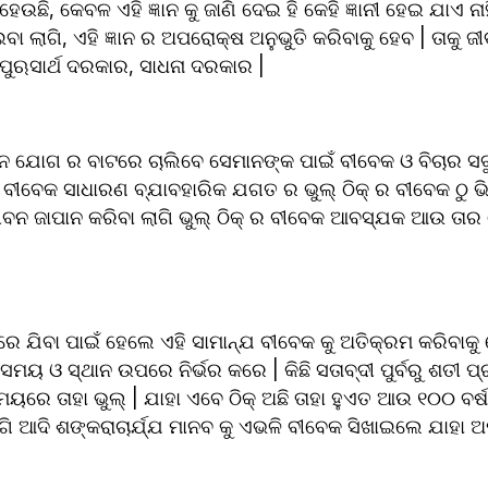
ି, କେବଳ ଏହି ଜ୍ଞାନ କୁ ଜାଣି ଦେଇ ହି କେହି ଜ୍ଞାନୀ ହେଇ ଯାଏ ନାହିଁ 
ାଇବା ଲାଗି, ଏହି ଜ୍ଞାନ ର ଅପରୋକ୍ଷ ଅନୁଭୁତି କରିବାକୁ ହେବ | ତାକୁ ଜ
 ପୁଋସାର୍ଥ ଦରକାର, ସାଧନା ଦରକାର |
ାନ ଯୋଗ ର ବାଟରେ ଚାଲିବେ ସେମାନଙ୍କ ପାଇଁ ବୀବେକ ଓ ବିଚାର ସବୁଠୁ
ବୀବେକ ସାଧାରଣ ବ୍ଯାବହାରିକ ଯଗତ ର ଭୁଲ୍ ଠିକ୍ ର ବୀବେକ ଠୁ ଭିନ
ବନ ଜାପାନ କରିବା ଲାଗି ଭୁଲ୍ ଠିକ୍ ର ବୀବେକ ଆବସ୍ଯକ ଆଉ ତାର 
 ଯିବା ପାଇଁ ହେଲେ ଏହି ସାମାନ୍ଯ ବୀବେକ କୁ ଅତିକ୍ରମ କରିବାକୁ ହେବ,
ମୟ ଓ ସ୍ଥାନ ଉପରେ ନିର୍ଭର କରେ | କିଛି ସତାବ୍ଦୀ ପୁର୍ବରୁ ଶତୀ ପ୍ର
ସମୟରେ ତାହା ଭୁଲ୍ | ଯାହା ଏବେ ଠିକ୍ ଅଛି ତାହା ହୁଏତ ଆଉ ୧୦୦ ବର୍
ଗି ଆଦି ଶଙ୍କରାଚାର୍ଯ୍ଯ ମାନବ କୁ ଏଭଳି ବୀବେକ ସିଖାଇଲେ ଯାହା ଅପ