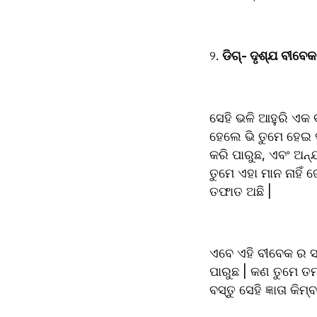
୨. 
ଡିଗ୍- ଦୃଶ୍ଯ ବୀବେକ
ସେହି ଭଳି ଆହୁରି ଏକ 
ହେଲେ ଭି ତୁମେ ହେଇ ପା
କରି ପାରୁଛ, ଏବଂ ଅନ୍ଯ
ତୁମେ ଏହା ମାନ ନାହିଁ ଜ
ତଫାତ ଅଛି |
ଏବେ ଏହି ବୀବେକ ର ସ
ପାରୁଛ | କଣ ତୁମେ ତମ 
ବସ୍ତୁ ସେହି ଜ୍ଞାତା କିମ୍