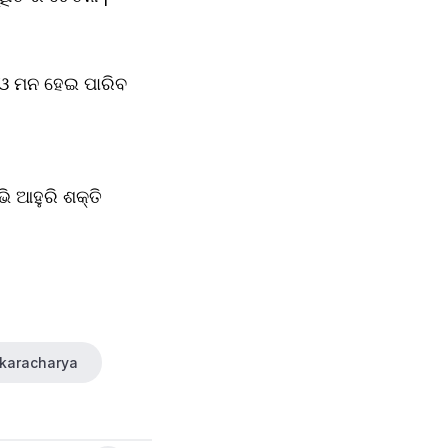
 ଓ ମନ ହେଇ ପାରିବ 
ି ଆହୁରି ଶକ୍ତି 
karacharya