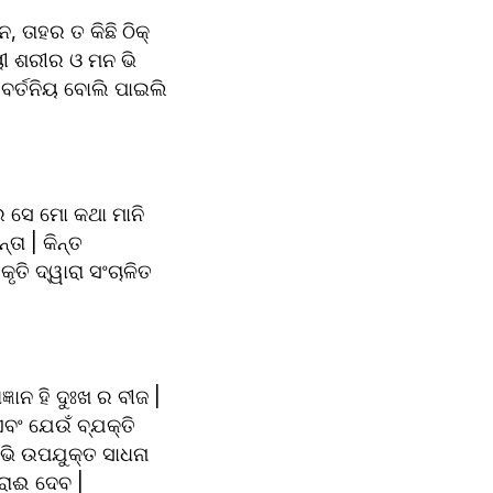
 ତାହର ତ କିଛି ଠିକ୍ 
ୟୀ ଶରୀର ଓ ମନ ଭି 
ିବର୍ତନିୟ ବୋଲି ପାଇଲି 
 ସେ ମୋ କଥା ମାନି 
ତା | କିନ୍ତ 
ତି ଦ୍ୱାରା ସଂଚାଳିତ 
ାନ ହି ଦୁଃଖ ର ବୀଜ | 
ଏବଂ ଯେଉଁ ବ୍ଯକ୍ତି 
ଭି ଉପଯୁକ୍ତ ସାଧନା 
ରାଈ ଦେବ |