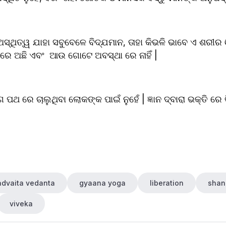
ସ୍ଥିତ୍ୱ ଯାହା ସବୁବେଳେ ବିଦ୍ଯମାନ, ତାହା କିଭଳି ଭାବେ ଏ ଶରୀର
ରେ ଅଛି ଏବଂ  ଆଉ ଗୋଟେ ଅବସ୍ଥା ରେ ନାହିଁ | 
 ପଥ ରେ ଚାଲୁଥିବା ଲୋକଙ୍କ ପାଇଁ ନୁହେଁ | ଜ୍ଞାନ ଦ୍ବାରା ଭକ୍ତି ରେ ଭ
advaita vedanta
gyaana yoga
liberation
shan
viveka