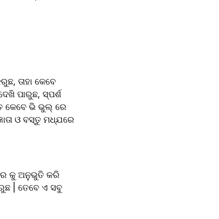
ରୁଛ, ତାହା କେବେ 
ଖି ପାରୁଛ, ସ୍ପର୍ଶ 
 କେବେ ଭି ଭୁଲ୍ ରେ 
୍ଞାତା ଓ ବସ୍ତୁ ମଧ୍ଯରେ 
କୁ ଅନୁଭୁତି କରି 
ରୁଛ | ତେବେ ଏ ସବୁ 