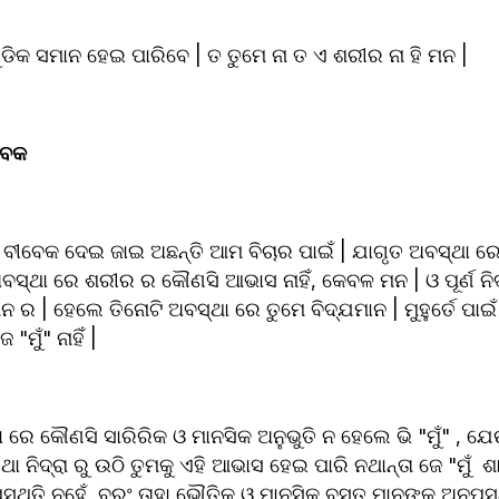
ୁ ଗୁଡିକ ସମାନ ହେଇ ପାରିବେ | ତ ତୁମେ ନା ତ ଏ ଶରୀର ନା ହି ମନ |
ବେକ 
 ବୀବେକ ଦେଇ ଜାଇ ଅଛନ୍ତି ଆମ ବିଚାର ପାଇଁ | ଯାଗୃତ ଅବସ୍ଥା ରେ
ବସ୍ଥା ରେ ଶରୀର ର କୌଣସି ଆଭାସ ନାହିଁ, କେବଳ ମନ | ଓ ପୂର୍ଣ ନିଦ୍
 | ହେଲେ ତିନୋଟି ଅବସ୍ଥା ରେ ତୁମେ ବିଦ୍ଯମାନ | ମୁହୁର୍ତେ ପାଇଁ ଭ
"ମୁଁ" ନାହିଁ | 
ଥା ରେ କୌଣସି ସାରିରିକ ଓ ମାନସିକ ଅନୁଭୁତି ନ ହେଲେ ଭି "ମୁଁ" , ଯେଉ
ା ନିଦ୍ରା ରୁ ଉଠି ତୁମକୁ ଏହି ଆଭାସ ହେଇ ପାରି ନଥାନ୍ତା ଜେ "ମୁଁ  ଶା
ସ୍ଥିତି ନୁହେଁ, ବରଂ ତାହା ଭୌତିକ ଓ ମାନସିକ ବସ୍ତୁ ମାନଙ୍କ ଅନୁପସ୍