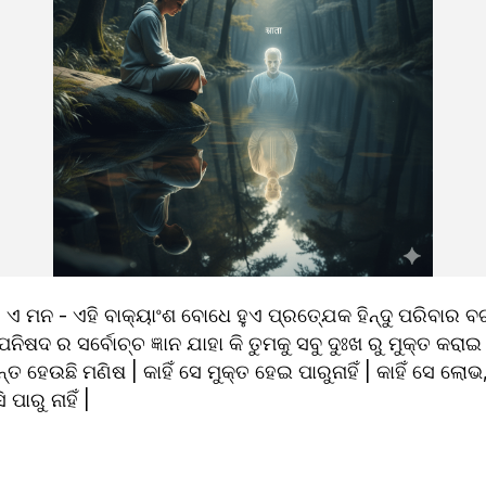
ି ଏ ମନ - ଏହି ବାକ୍ୟାଂଶ ବୋଧେ ହୁଏ ପ୍ରତ୍ଯେକ ହିନ୍ଦୁ ପରିବାର ବର୍ଗ 
ନିଷଦ ର ସର୍ବୋଚ୍ଚ ଜ୍ଞାନ ଯାହା କି ତୁମକୁ ସବୁ ଦୁଃଖ ରୁ ମୁକ୍ତ କରାଇ
ତ ସନ୍ତ ହେଉଛି ମଣିଷ | କାହିଁ ସେ ମୁକ୍ତ ହେଇ ପାରୁନାହିଁ | କାହିଁ ସେ ଲୋ
ାରୁ ନାହିଁ |