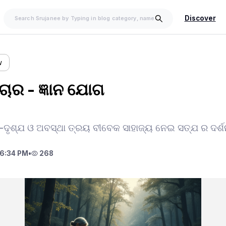
Discover
w
ଚାର - ଜ୍ଞାନ ଯୋଗ
ଗ୍-ଦୃଶ୍ଯ ଓ ଅବସ୍ଥା ତ୍ରୟ ବୀବେକ ସାହାଜ୍ୟ ନେଇ ସତ୍ଯ ର ଦର୍ଶ
6:34 PM
•
268