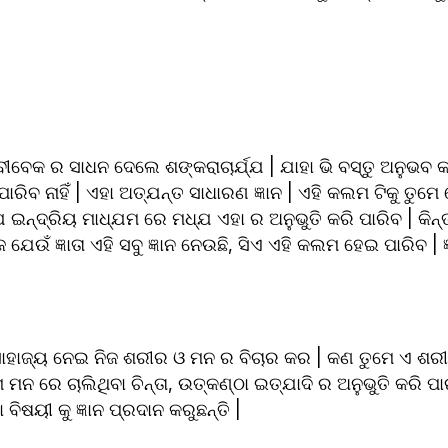
 
ବୀବେକ ର ସାଧନ ଦେଲେ ଶଙ୍କରାଚାର୍ଯ୍ଯ | ଯାହା ଭି ବସ୍ତୁ ଅନୁଭବ କ
ରିବ ନାହିଁ | ଏହା ଅତ୍ଯନ୍ତ ସାଧାରଣ ଜ୍ଞାନ | ଏହି କଲମ ଟିକୁ ତୁମେ ଦେ
 ଇନ୍ଦ୍ରିୟ ମାଧ୍ଯମ ରେ ମଧ୍ଯ ଏହା ର ଅନୁଭୁତି କରି ପାରିବ | କିନ୍ତ
େ ଯେଉଁ ଜ୍ଞାତା ଏହି ସବୁ ଜ୍ଞାନ ନେଉଛି, ସିଏ ଏହି କଲମ ହେଇ ପାରିବ | ଜ
ାହାଜ୍ୟ ନେଇ ନିଜ ଶରୀର ଓ ମନ ର ବିଚାର କର | କଣ ତୁମେ ଏ ଶରୀର 
ମନ ରେ ଚାଲିଥିବା ଚିନ୍ତା, ଉତ୍କଣ୍ଠା ଇତ୍ଯାଦି ର ଅନୁଭୁତି କରି ପା
ବା ବିଷୟୀ କୁ ଜ୍ଞାନ ପ୍ରଦାନ କରୁଛନ୍ତି |