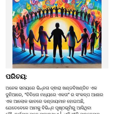
ପରିଚୟ: 
ଅନେକ ସମୟରେ ଭିନ୍ନତା ଦ୍ଵାରା ଖଣ୍ଡବିଖଣ୍ଡିତ ଏକ 
ଦୁନିଆରେ, “ବିବିଧତା ମଧ୍ୟରେ ଏକତା” ର ସଂକଳ୍ପ ଆଶାର 
ଏକ ଆଲୋକ ଭାବରେ ଦଣ୍ଡାୟମାନ ହୋଇଅଛି, 
ଯେତେବେଳେ ଆମକୁ ବିଭିନ୍ନ ପୃଷ୍ଠଭୂମିରୁ ଆସିଥିବା 