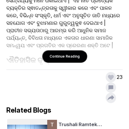
ସୌନ୍ଦର୍ଯ୍ୟକୁ ମନେ ପକାଇଥାଏ |  ଏହି ନୀତି ପ୍ରତ୍ୟେକ 
ବ୍ୟକ୍ତିର ସ୍ଵାତନ୍ତ୍ରତାକୁ ସ୍ୱୀକାର କରେ ଏବଂ ପାଳନ 
କରେ, ବିଭିନ୍ନ ସଂସ୍କୃତି, ଧର୍ମ ଏବଂ ଅନୁସୂଚିତ ଜାତି ମଧ୍ୟରେ 
ସହଯୋଗ ଏବଂ ବୁଝାମଣାର ଗୁରୁତ୍ୱକୁଵ ଦେଇଥାଏ |  
ପ୍ରାଚୀନ ସଭ୍ୟତାଠାରୁ ଆରମ୍ଭ କରି ଆଧୁନିକ ସମାଜ 
ପର୍ଯ୍ୟନ୍ତ, ବିବିଧତା ମଧ୍ୟରେ ଏକତାର ଧାରଣା ସାମାଜିକ 
ସମନ୍ୱୟ ଏବଂ ପ୍ରଗତିର ଏକ ପ୍ରେରଣା ଶକ୍ତି ଅଟେ |
Continue Reading
ଐତିହାସିକ ଦୃଷ୍ଟିକୋଣ: 
ଇତିହାସ ମଧ୍ୟରେ ସଭ୍ୟତା ବୃଦ୍ଧି ପାଇଲା ଯେତେବେଳେ 
23
ସେମାନେ ବିବିଧତାକୁ ଗ୍ରହଣ କଲେ ଏବଂ ଅନ୍ତର୍ଭୂକ୍ତିକୁ 
ସମର୍ଥନ କଲେ |  ଇଜିପ୍ଟ, ମେସୋପୋଟାମିଆ ଏବଂ ଭାରତର 
ପ୍ରାଚୀନ ସଭ୍ୟତା ସଂସ୍କୃତିର ତରଳିବା ପାତ୍ର ଭାବରେ ବୃଦ୍ଧି 
ପାଇଲା, ଯେଉଁଠାରେ ଚିନ୍ତାଧାରା, ବିଶ୍ୱାସ ଏବଂ ପରମ୍ପରା 
Related Blogs
ଏକତ୍ରିତ ହୋଇ ସମାଜ ସୃଷ୍ଟି କଲା |   ଏସିଆ, ଆଫ୍ରିକା 
ଏବଂ ୟୁରୋପକୁ ସଂଯୋଗ କରୁଥିବା ବାଣିଜ୍ୟ ମାର୍ଗର ଏକ, 
Trushali Ramtek…
ଦ୍ରବ୍ୟ, ଜ୍ଞାନ ଏବଂ ସଂସ୍କୃତିର ଆଦାନପ୍ରଦାନକୁ ସୁଗମ କରି 