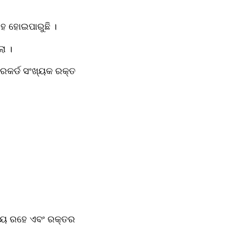
ରହ ହୋଇପାରୁଛି ।
ା ।
କର୍ଡ ସଂଖ୍ୟକ ରକ୍ତ 
୍ରିୟ ରହେ ଏବଂ ରକ୍ତର 