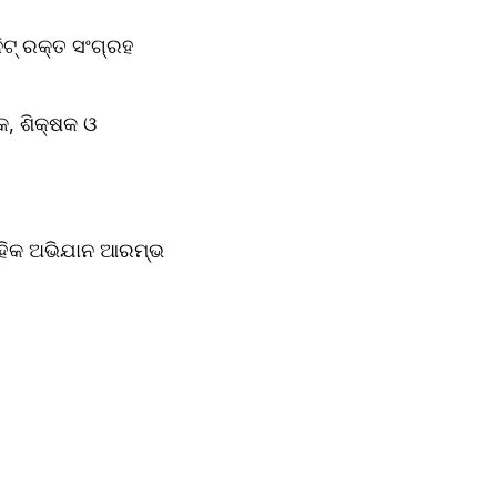
ଟ୍ ରକ୍ତ ସଂଗ୍ରହ 
 ଶିକ୍ଷକ ଓ 
ାହିକ ଅଭିଯାନ ଆରମ୍ଭ 