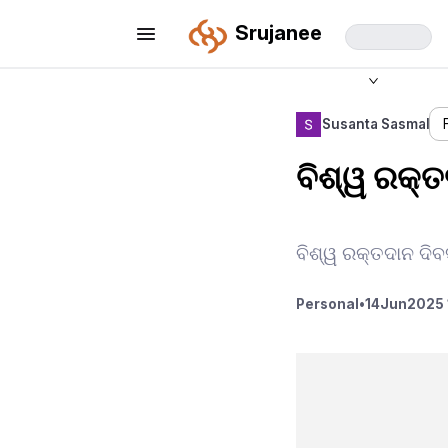
Srujanee
Susanta Sasmal
ବିଶ୍ୱ ରକ୍
ବିଶ୍ୱ ରକ୍ତଦାନ ଦି
Personal
•
14
Jun
2025 