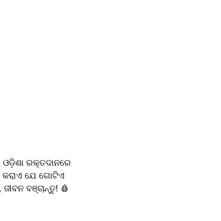
ଣ କରାଏ ଯେ ଗୋଟିଏ 
ୀବନ ବଞ୍ଚାନ୍ତୁ! 🩸