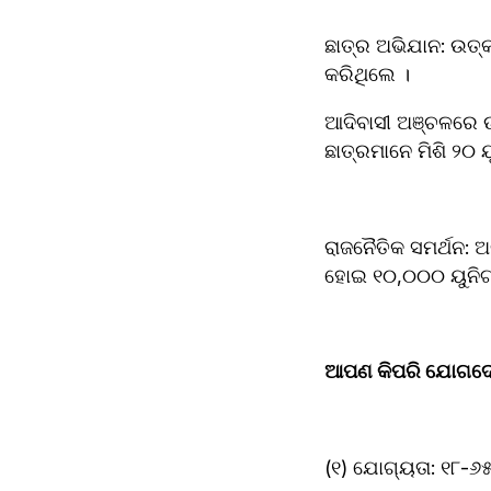
ଛାତ୍ର ଅଭିଯାନ: ଉତ୍
କରିଥିଲେ ।
ଆଦିବାସୀ ଅଞ୍ଚଳରେ ଉ
ଛାତ୍ରମାନେ ମିଶି ୨୦ ୟ
ରାଜନୈତିକ ସମର୍ଥନ: ଅ
ହୋଇ ୧୦,୦୦୦ ୟୁନିଟ୍
ଆପଣ କିପରି ଯୋଗଦେ
(୧) ଯୋଗ୍ୟତା: ୧୮-୬୫