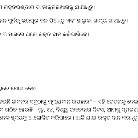
ମ ରକ୍ତଭଣ୍ଡାର ବା ଡାକ୍ତରଖାନାକୁ ଯାଆନ୍ତୁ।  
ାନ ପୂର୍ବରୁ ଭରପୁର ଜଳ ପିଅନ୍ତୁ ଏବଂ ହାଲୁକା ଖାଦ୍ୟ ଖାଆନ୍ତୁ।  
୍ରତି ୩ ମାସରେ ଥରେ ରକ୍ତ ଦାନ କରିପାରିବେ।
ରାରେ ଯୋଗ ଦେବା 
େ ଗଠିତ ହେଉଛି । ଜୁନ୍ ୧୪, ବିଶ୍ୱ ରକ୍ତଦାତା ଦିବସ, ଆମକୁ ସ୍ମର
େକ ହୃଦୟକୁ ଆଲୋକିତ କରିପାରେ। ଆଜି ଯାଇ ରକ୍ତ ଦାନ କରନ୍ତୁ, ଜ