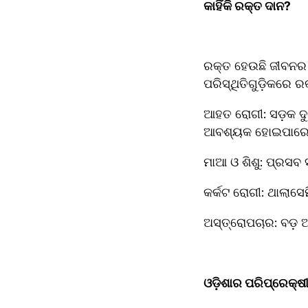
କାହିଁକି ରକ୍ତ ଦାନ?
ରକ୍ତ ହେଉଛି ଜୀବନର ଅ
ପରିସ୍ଥିତିଗୁଡ଼ିକରେ 
ଆହତ ରୋଗୀ: ସଡ଼କ ଦୁ
ଆବଶ୍ୟକ ହୋଇପାରେ
ମାଆ ଓ ଶିଶୁ: ପ୍ରସବ 
କର୍କଟ ରୋଗୀ: ଥାଲାସ
ଅସ୍ତ୍ରୋପଚାର: ବଡ଼
ଓଡ଼ିଶାର ପରିପ୍ରେକ୍ଷ