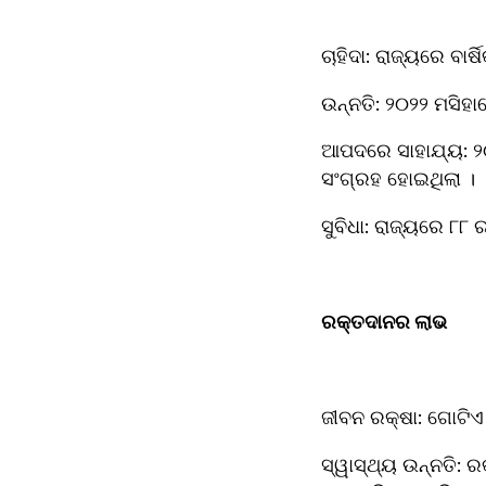
ଚାହିଦା: ରାଜ୍ୟରେ ବା
ଉନ୍ନତି: ୨୦୨୨ ମସିହା
ଆପଦରେ ସାହାଯ୍ୟ: ୨୦
ସଂଗ୍ରହ ହୋଇଥିଲା ।
ସୁବିଧା: ରାଜ୍ୟରେ ୮
ରକ୍ତଦାନର ଲାଭ  
ଜୀବନ ରକ୍ଷା: ଗୋଟି
ସ୍ୱାସ୍ଥ୍ୟ ଉନ୍ନତି: 