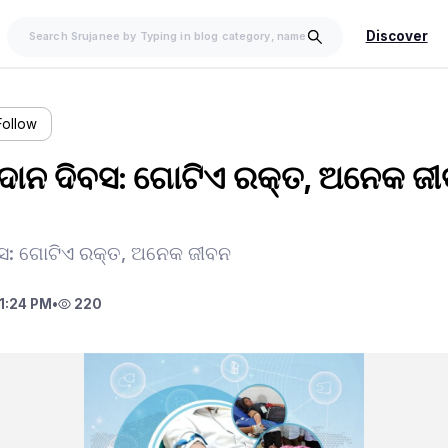
Discover
Follow
ତଦାନ ଦିବସ: ଗୋଟିଏ ରକ୍ତ, ଅନେକ ଜ
ବସ: ଗୋଟିଏ ରକ୍ତ, ଅନେକ ଜୀବନ
1:24 PM
•
220