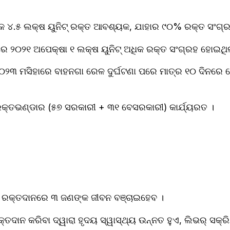
ର୍ଷିକ ୪.୫ ଲକ୍ଷ ୟୁନିଟ୍ ରକ୍ତ ଆବଶ୍ୟକ, ଯାହାର ୯୦% ରକ୍ତ ସଂଗ୍
ରେ ୨୦୨୧ ଅପେକ୍ଷା ୧ ଲକ୍ଷ ୟୁନିଟ୍ ଅଧିକ ରକ୍ତ ସଂଗ୍ରହ ହୋଇଥିଲ
୨୩ ମସିହାରେ ବାହନଗା ରେଳ ଦୁର୍ଘଟଣା ପରେ ମାତ୍ର ୧୦ ଦିନରେ ରେ
୮ ରକ୍ତଭଣ୍ଡାର (୫୭ ସରକାରୀ + ୩୧ ବେସରକାରୀ) କାର୍ଯ୍ୟରତ ।
ଏ ରକ୍ତଦାନରେ ୩ ଜଣଙ୍କ ଜୀବନ ବଞ୍ଚାଇହେବ ।
ରକ୍ତଦାନ କରିବା ଦ୍ୱାରା ହୃଦୟ ସ୍ୱାସ୍ଥ୍ୟ ଉନ୍ନତ ହୁଏ, ଲିଭର୍ ସକ