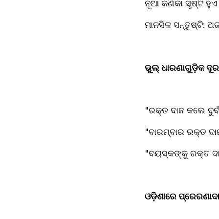
ନୂଆ କଣିକା ସୃଷ୍ଟି ହୁଏ
ମାନସିକ ସନ୍ତୁଷ୍ଟି:
ଭୁଲ୍ ଧାରଣାଗୁଡ଼ିକ ଦୂ
"ରକ୍ତ ଦାନ କଲେ ଦୁର
"ବାରମ୍ବାର ରକ୍ତ ଦାନ
"ବୟସ୍କଙ୍କୁ ରକ୍ତ ଦାନ
ଓଡ଼ିଶାରେ ପ୍ରେରଣାଦ