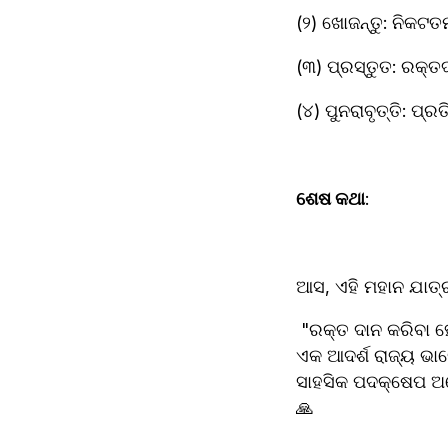
(୨) ଖୋଜନ୍ତୁ: ନିକଟତ
(୩) ପ୍ରସ୍ତୁତ: ରକ୍ତଦ
(୪) ପୁନରାବୃତ୍ତି: ପ
ଶେଷ କଥା
: 
ଆସ, ଏହି ମହାନ ଯାତ୍
 "ରକ୍ତ ଦାନ କରିବା ହେଉଛି ଜୀବନର ସବୁଠାରୁ ମୂଲ୍ୟବାନ ଉପହାର" – ଏହି ଚେତନାକୁ ନେଇ ଓଡ଼ିଶା ରକ୍ତଦାନରେ 
ଏକ ଆଦର୍ଶ ରାଜ୍ୟ ଭାବ
ସାହସିକ ପଦକ୍ଷେପ ଅନ
🙏  