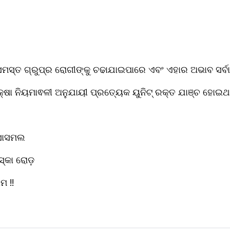
ସମସ୍ତ ଗ୍ରୁପ୍ର ରୋଗୀଙ୍କୁ ଚଢାଯାଇପାରେ ଏବଂ ଏହାର ଅଭାବ ସର୍ବାଧ
ରକ୍ଷା ନିୟମାଵଳୀ ଅନୁଯାୟୀ ପ୍ରତ୍ୟେକ ୟୁନିଟ୍ ରକ୍ତ ଯାଞ୍ଚ ହୋଇଥ
ାର ସାସମଲ 
ଆସ୍କା ରୋଡ଼ 
ାମ !!