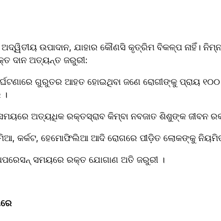
ଦ୍ୱିତୀୟ ଉପାଦାନ, ଯାହାର କୌଣସି କୃତ୍ରିମ ବିକଳ୍ପ ନାହିଁ। ନିମ୍ନ
ରକ୍ତ ଦାନ ଅତ୍ୟନ୍ତ ଜରୁରୀ:
ର୍ଘଟଣାରେ ଗୁରୁତର ଆହତ ହୋଇଥିବା ଜଣେ ରୋଗୀଙ୍କୁ ପ୍ରାୟ ୧୦୦ ୟ
 ।
ସମୟରେ ଅତ୍ୟଧିକ ରକ୍ତସ୍ରାବ କିମ୍ବା ନବଜାତ ଶିଶୁଙ୍କ ଜୀବନ ରକ୍
େମିଆ, କର୍କଟ, ହେମୋଫିଲିଆ ଆଦି ରୋଗରେ ପୀଡ଼ିତ ଲୋକଙ୍କୁ ନିୟମ
 ଅପରେସନ୍ ସମୟରେ ରକ୍ତ ଯୋଗାଣ ଅତି ଜରୁରୀ ।
ୀରେ 