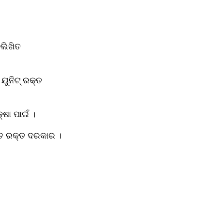
ଲିଖିତ 
ୁନିଟ୍ ରକ୍ତ 
ଷା ପାଇଁ ।
ିତ ରକ୍ତ ଦରକାର ।