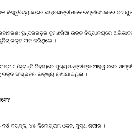
କଳ ବିଶ୍ୱବିଦ୍ୟାଳୟର ଛାତ୍ରଛାତ୍ରୀମାନେ ଚଣ୍ଡୀଖୋଲରେ ୪୬ ୟୁନି
ଦାହରଣ: ସୁନ୍ଦରଗଡ଼ର କୁମଝରିଆ ଉଚ୍ଚ ବିଦ୍ୟାଳୟରେ ଅଭିଭାବକ,
ୁନିଟ୍ ରକ୍ତ ଦାନ କରିଥିଲେ ।
ଗଷ୍ଟ ୯ (କ୍ରାନ୍ତି ଦିବସ)ରେ ମୁଖ୍ୟମନ୍ତ୍ରୀଙ୍କ ଆହ୍ୱାନରେ ସାପ୍ତ
 ରକ୍ତ ସଂଗ୍ରହର ଲକ୍ଷ୍ୟ ରଖାଯାଇଥିଲା ।
ବେ? 
 ବର୍ଷ ବୟସ୍କ, ୪୫ କିଲୋଗ୍ରାମ୍ ଓଜନ, ସୁସ୍ଥ ଶରୀର ।  