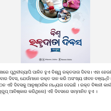
ାରିଖରେ ପୃଥିବୀବ୍ୟାପି ପାଳିତ ହୁଏ ବିଶ୍ୱ ରକ୍ତଦାତା ଦିବସ। ଏହା ହେ
ବାର ଦିବସ, ଯେଉଁମାନେ ରକ୍ତ ଦାନ କରି ଅସଂଖ୍ୟ ଜୀବନ ବଞ୍ଚାନ୍ତି।
ଠନ ଏହି ଦିବସକୁ ଆନୁଷ୍ଠାନିକ ମାନ୍ୟତା ଦେଇଛି । ରକ୍ତ ବିଜ୍ଞାନୀ କାର
୍ରୁପ୍ ଆବିଷ୍କାର କରିଥିଲେ) ଏହି ଦିବସରେ ସମ୍ମାନିତ ହୁଏ ।