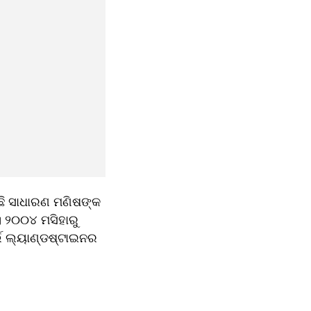
ଉଛି ସାଧାରଣ ମଣିଷଙ୍କ 
 ୨୦୦୪ ମସିହାରୁ 
୍ଲ ଲ୍ୟାଣ୍ଡଷ୍ଟାଇନର 