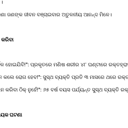
 ।
 ଅଜଣା ଜଣଙ୍କ ଜୀବନ ବଞ୍ଚାଇବାର ଅତୁଳନୀୟ ଆନନ୍ଦ ମିଳେ।
ର କରିବା
୍ବଳ ହୋଇଯିବି!": ପ୍ରକୃତରେ ମଣିଷ ଶରୀର ୪୮ ଘଣ୍ଟାରେ ରକ୍ତହ୍ରା
 କଲେ ରୋଗ ହେବ!": ସୁସ୍ଥ ବ୍ୟକ୍ତି ପ୍ରତି ୩ ମାସରେ ଥରେ ରକ୍ତ
 କରିବା ଠିକ୍ ନୁହେଁ!": ୬୫ ବର୍ଷ ବୟସ ପର୍ଯ୍ୟନ୍ତ ସୁସ୍ଥ ବ୍ୟକ୍ତି ର
ାୟକ ଘଟଣା  