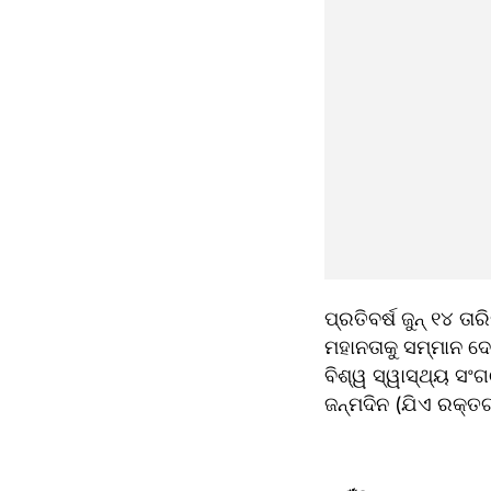
ପ୍ରତିବର୍ଷ ଜୁନ୍ ୧୪ ତ
ମହାନତାକୁ ସମ୍ମାନ ଦେ
ବିଶ୍ୱ ସ୍ୱାସ୍ଥ୍ୟ ସଂଗ
ଜନ୍ମଦିନ (ଯିଏ ରକ୍ତଗ