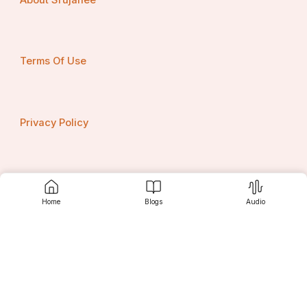
ভূমিকা রাখে।
Terms Of Use
Privacy Policy
Contact us
Home
Blogs
Audio
Srujanee