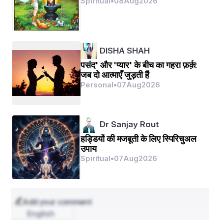
Spiritual
•
08
Aug
2026
ब्रह्मा विष्णु के द्वारा शिव की स्तुति
DISHA SHAH
पसंद' और 'प्यार' के बीच का गहरा फ़र्क़:
जब दो आत्माएँ जुड़ती हैं
Personal
•
07
Aug
2026
Dr Sanjay Rout
हड्डियों की मजबूती के लिए स्पिरिचुअल
उपाय
Spiritual
•
07
Aug
2026
Add your comment
English