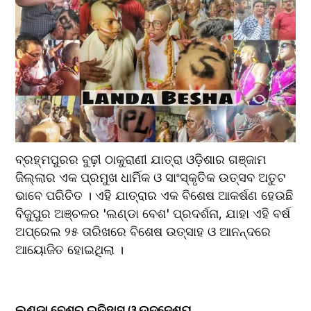
ବ୍ରହ୍ମପୁରର ବୁଢ଼ୀ ଠାକୁରାଣୀ ଯାତ୍ରା ଓଡ଼ିଶାର ଗଞ୍ଜାମ 
ଜିଲ୍ଲାର ଏକ ପ୍ରମୁଖ ଧାର୍ମିକ ଓ ସାଂସ୍କୃତିକ ଉତ୍ସବ ଅତୁଟ 
ଭାବେ ପରିଚିତ । ଏହି ଯାତ୍ରାର ଏକ ବିଶେଷ ଆକର୍ଷଣ ହେଉଛି 
ବିଜୁପୁର ଅଞ୍ଚଳର 'ଲଣ୍ଡା ବେଶ' ପ୍ରଦର୍ଶନା, ଯାହା ଏହି ବର୍ଷ 
ଅପ୍ରେଲ ୨୫ ତାରିଖରେ ବିଶେଷ ଉତ୍ସାହ ଓ ଆନନ୍ଦରେ 
ଆୟୋଜିତ ହୋଇଥିଲା ।
ଲଣ୍ଡା ବେଶର ଇତିହାସ ଓ ଉଦ୍ଦେଶ୍ୟ