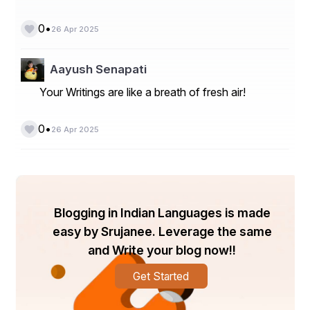
ସମର୍ପଣ ସହିତ ଏଥିରେ ସାମିଲ ହୁଅନ୍ତି । ବେଶ ପାଇଁ ଦିନରେ 
•
0
ଦିନ ବ୍ୟାୟାମ, ଅଭିନୟ ଓ ଅନୁଶୀଳନ କରନ୍ତି । ବିଭିନ୍ନ 
26 Apr 2025
ପାତ୍ର ଜଣେ ଜଣେ ନିଜ ଭାବ-ଭଙ୍ଗୀ ଓ ଅଭିନୟ ଦ୍ୱାରା 
ଅନୁଭୂତି ଜଗାନ୍ତି । ଯଥା କୌଣସି ମହାପୁରୁଷ, ଢ଼ଙ୍ଗୀ ବାବା, 
Aayush Senapati
ଧର୍ମ ଧାରଣ କରି ଲୋକଙ୍କୁ ଠକୁଥିବା ବ୍ୟକ୍ତି, ନିର୍ଦ୍ଦୋଷ 
Your Writings are like a breath of fresh air!
ଗ୍ରାମବାସୀ – ସମସ୍ତ ପାତ୍ର ମାନବୀୟ ଯାଥାର୍ଥତାକୁ ପ୍ରକାଶ 
କରିଥାଏ ।
•
0
26 Apr 2025
ମାନବିକ ଦୃଷ୍ଟିକୋଣରୁ ଶିକ୍ଷା
Blogging in Indian Languages is made
easy by Srujanee. Leverage the same
ଏହି ବେଶ ଦ୍ୱାରା ଲୋକମାନେ ଶିଖିପାରନ୍ତି ଯେ କିପରି ଧର୍ମ ଓ 
and Write your blog now!!
ସାଂସ୍କୃତିକ ଆବରଣ ଆଡ଼ରେ ଠକାଯାଉଛି, ଏବଂ ସେଥିରୁ 
Get Started
ସଚେତନ ହେବା ଦରକାର । ବାହ୍ୟ ଆଡ଼ମ୍ବର ବେଶ ଦେଖି 
ତାହାକୁ ତଥ୍ୟ ବୋଲି ବିଶ୍ୱାସ କରିବା ପୂର୍ବରୁ ମନନ ଓ ଗଭୀର 