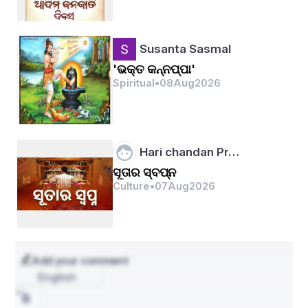
ଆଧାରିତ ଅଭିନୟ ପ୍ରଦର୍ଶନ କରନ୍ତି । ଏହି ବେଶ 
ମାଧ୍ୟମରେ ସମାଜର ଦୁର୍ନୀତି, ଅନ୍ୟାୟ ଓ ଧର୍ମର ନାମରେ 
Susanta Sasmal
ହେଉଥିବା ଅନ୍ୟାୟକୁ ଉଜାଗର କରାଯାଏ । ଏହି ବେଶ ଦ୍ୱାରା 
ଲୋକମାନେ ସମାଜରେ ସଚେତନତା ବଢ଼ାଇବା ଉଦ୍ଦେଶ୍ୟ 
'ଭକ୍ତ କନ୍ନପ୍ପା'
Spiritual
•
08
Aug
2026
ନେଇଥାନ୍ତି ।
ସାମ୍ପ୍ରତିକ ଆୟୋଜନ
Hari chandan Pr…
ସୂତାର ସ୍ବପ୍ନ
Culture
•
07
Aug
2026
ଏହି ବର୍ଷ ଅପ୍ରେଲ ୩ ରୁ ୨୮ ତାରିଖ ପର୍ଯ୍ୟନ୍ତ ଚାଲିଥିବା ବୁଢ଼ୀ 
ଠାକୁରାଣୀ ଯାତ୍ରାରେ 'ଲଣ୍ଡା ବେଶ' ପ୍ରଦର୍ଶନା ଅପ୍ରେଲ ୨୫ 
ତାରିଖରେ ଆୟୋଜିତ ହୋଇଥିଲା । ଏହି ବେଶ ଦେଖିବାକୁ 
ଅନେକ ଲୋକ ଭିଡ଼ କରିଥିଲେ ଓ ଏହା ସମ୍ପୂର୍ଣ୍ଣ ଉତ୍ସାହ ଓ 
Add your comment
ଆନନ୍ଦରେ ପୂର୍ଣ୍ଣ ଥିଲା ।
English