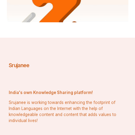
ଚିନ୍ତନ କରିବା ଉଚିତ । ଏହା ଏକ ସାମାଜିକ ଆନ୍ଦୋଳନ 
ଭାବରେ ବିକଶିତ ହେଉଛି ।
ବିଜୁପୁର ଲଣ୍ଡା ବେଶ ବ୍ରହ୍ମପୁର ଠାକୁରାଣୀ ଯାତ୍ରାର ଏକ 
ଅତ୍ୟନ୍ତ ସୂକ୍ଷ୍ମ ଓ ଅନୁପମ ଅଂଶ । ଏହା କେବଳ 
ପାରମ୍ପରିକ ନୁହେଁ, ସମାଜ ଓ ମାନବିକତା ପାଇଁ ଏକ ଶିକ୍ଷା । 
ଏହି ବେଶ ଆମକୁ ବୁଝାଏ – ଦୁଷ୍ଟତାକୁ ହସି-ଖେଳିରେ ଅନାବୃତ 
Srujanee
କରି ସମାଜକୁ ନୂଆ ଦିଗରେ ଗତି କରାଯାଉପାରେ । ଏପରି 
ଉଦ୍ୟମ ଓଡ଼ିଶାର ସାଂସ୍କୃତିକ ଉତ୍ତରାଧିକାରକୁ ଅଧିକ 
ମଜବୁତ କରେ ।
India's own Knowledge Sharing platform!
Srujanee is working towards enhancing the footprint of
Indian Languages on the Internet with the help of
     !! ସୁଶାନ୍ତ କୁମାର ସାସମଲ 
knowledgeable content and content that adds values to
individual lives!
      ହନୁମାନ ନଗର ଆସ୍କା ରୋଡ଼ 