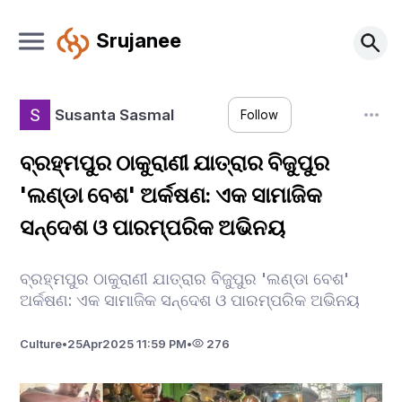
Srujanee
Susanta Sasmal
Follow
ବ୍ରହ୍ମପୁର ଠାକୁରାଣୀ ଯାତ୍ରାର ବିଜୁପୁର
'ଲଣ୍ଡା ବେଶ' ଅର୍କଷଣ: ଏକ ସାମାଜିକ
ସନ୍ଦେଶ ଓ ପାରମ୍ପରିକ ଅଭିନୟ
ବ୍ରହ୍ମପୁର ଠାକୁରାଣୀ ଯାତ୍ରାର ବିଜୁପୁର 'ଲଣ୍ଡା ବେଶ'
ଅର୍କଷଣ: ଏକ ସାମାଜିକ ସନ୍ଦେଶ ଓ ପାରମ୍ପରିକ ଅଭିନୟ
Culture
•
25
Apr
2025 11:59 PM
•
276