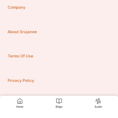
      ବ୍ରହ୍ମପୁର ଗଞ୍ଜାମ !!
Company
About Srujanee
Terms Of Use
Privacy Policy
Contact us
Home
Blogs
Audio