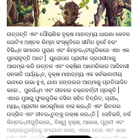
ଉତ୍ପତ୍ତି ଏବଂ ପୌରାଣିକ ବୃକ୍ଷ ମାହାତ୍ମ୍ୟ ଧାରଣା କେବଳ 
ଗୋଟିଏ ଅଞ୍ଚଳ କିମ୍ବା ସଂସ୍କୃତିରେ ସୀମିତ ନୁହେଁ ବରଂ 
ବିଭିନ୍ନ ସମାଜର ପୁରାଣ ଏବଂ କିମ୍ବଦନ୍ତୀଗୁଡିକରେ ଏହା ଏକ 
ପୁନରାବୃତ୍ତି ଅଟେ |  ୟୁରୋପର ପ୍ରାଚୀନ ଦ୍ରପଦୀଠାରୁ 
ଆରମ୍ଭ କରି ଉତ୍ତର ଏବଂ ଦକ୍ଷିଣ ଆମେରିକାର ଆଦିବାସୀ 
ଜନଜାତି ପର୍ଯ୍ୟନ୍ତ, ବୃକ୍ଷ ମାହାତ୍ମ୍ୟ ଏକ ସର୍ବଭାରତୀୟ 
ଭାବରେ ଉଭା ହୁଏ, ଯାହା ଜଙ୍ଗଲର ଆତ୍ମାକୁ ପ୍ରତିପାଦିତ 
କରେ ,  ପୁନର୍ଜନ୍ମ ଏବଂ ଜୀବନର ଚକ୍ରବର୍ତ୍ତୀ ପ୍ରକୃତି |  
ଏହାର ମୁଖରୁ ଫୁଲଗୁଡିକ ବସିବା ସହିତ ଚିତ୍ରିତ, ଗ୍ରୀନ୍ 
ମ୍ୟାନ୍ ପ୍ରାଚୀନ କାଠଭୂମିରେ ବାସ କରନ୍ତି ଏବଂ ଭିତରର 
ଉଦ୍ଭିଦ ଏବଂ ଜୀବଜନ୍ତୁଙ୍କୁ ରକ୍ଷା କରନ୍ତି |  ସେହିଭଳି, ନର୍ସ 
କିମ୍ବଦନ୍ତୀଗୁଡ଼ିକରେ,, ବିଶ୍ୱ ବୃକ୍ଷ, ଆକାଶ, ପୃଥିବୀ ଏବଂ 
ଅଣ୍ଡରୱାର୍ଲ୍ଡକୁ ସଂଯୋଗ କରେ, ଏହାର ଚେର ଏବଂ ଶାଖା 