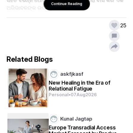
ସହିତ ବିଭିନ୍ନ ପୌରାଣିକ ଜୀବମାନଙ୍କ ଦ୍ଵାରା ବାସ କରି ଏକ 
Continue Reading
ଅଭିଭାବକଙ୍କ ଉପସ୍ଥିତି ଦର୍ଶାଇଥାଏ ।
25
Related Blogs
askfjkasf
New Healing in the Era of
Relational Fatigue
Personal
•
07
Aug
2026
Kunal Jagtap
Europe Transradial Access