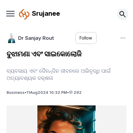
Srujanee
Dr Sanjay Rout
Follow
ବୁଝାମଣା ଏବଂ ସାଇକୋଲୋଜି
ବ୍ୟବସାୟ ଏବଂ ଦୈନନ୍ଦିନ ଜୀବନରେ ଅଭିବୃଦ୍ଧି ପାଇଁ
ଅତ୍ୟାବଶ୍ୟକ ଦକ୍ଷତା
Business
•
11
Aug
2024 10:32 PM
•
292