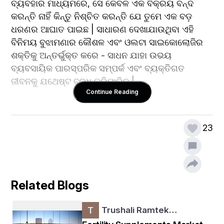
ବ୍ୟବହାର ମାଧ୍ୟମରେ, ସେ କେବଳ ଏକ ବିକ୍ରୟ ବନ୍ଦ 
କରନ୍ତି ନାହିଁ କିନ୍ତୁ ନିଶ୍ଚିତ କରନ୍ତି ଯେ ତୁମେ ଏକ ବଡ଼ 
ଧରଣର ଆଘାତ ପାଇଛ | ସାଧାରଣ ଦେଖାଯାଉଥିବା ଏହି 
ବିନିମୟ ବୁଝାମଣାର କୌଶଳ ଏବଂ ଓଲଟା ସାଇକୋଲୋଜିର 
ଶକ୍ତିକୁ ଅନ୍ତର୍ଭୁକ୍ତ କରେ - ସାଧନ ଯାହା ଉଭୟ 
ବ୍ୟବସାୟିକ ପାରସ୍ପରିକ ସମ୍ପର୍କ ଏବଂ ବ୍ୟକ୍ତିଗତ 
ଜୀବନକୁ ଯଥେଷ୍ଟ ବୃଦ୍ଧି କରିପାରିବ |
Continue Reading
23
ବୁଝାମଣାର କଳା: ଆଲୋଚନାକୁ ଅଭିବୃଦ୍ଧି ସୁଯୋଗରେ 
ରୂପାନ୍ତର:
Related Blogs
ବୁଝାମଣାର କେବଳ ମୂଲ୍ୟ ଉପରେ ବିଚାର କରିବା ଠାରୁ 
Trushali Ramtek…
ଅଧିକ; ଏହା ଏକ କଳା ଫର୍ମ ଯାହା ମାନବ ମନୋବିଜ୍ଞାନ, 