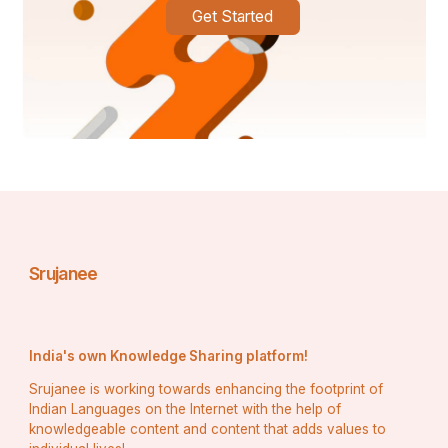
ଓଲଟା ସାଇକୋଲୋଜି: ପ୍ରଭାବର ସୂକ୍ଷ୍ମ କଳା:
Get Started
ଓଲଟା ସାଇକୋଲୋଜି ହେଉଛି ଏକ କୌଶଳ ଯେଉଁଠାରେ 
ତୁମେ ଯାହା ଚାହୁଁଛ ଏହାର ବିପରୀତ ପାଇଁ ଓକିଲାତି କର, 
ଅନ୍ୟମାନଙ୍କୁ ତୁମେ ପ୍ରକୃତରେ ଇଚ୍ଛା କରୁଥିବା କାର୍ଯ୍ୟ 
କରିବାକୁ ମନାଇବା ଲକ୍ଷ୍ୟରେ | ଏହି ପଦ୍ଧତି 
ପ୍ରତିକ୍ରିୟାର ନୀତି ଉପରେ ନିର୍ଭର କରେ, ଯାହା ସୂଚିତ 
କରେ ଯେ ଲୋକମାନେ ପ୍ରାୟତ ସେମାନଙ୍କୁ ଯାହା କୁହାଯାଏ 
ତାହାର ବିପରୀତ କାର୍ଯ୍ୟ କରନ୍ତି, ବିଶେଷତ ଯେତେବେଳେ 
ସେମାନେ ଅନୁଭବ କରନ୍ତି ଯେ ସେମାନଙ୍କର ସ୍ୱାଧୀନତା 
Srujanee
ସୀମିତ ଅଛି |
India's own Knowledge Sharing platform!
ଓଲଟା ମନୋବିଜ୍ଞାନର ଏକ ଉଲ୍ଲେଖନୀୟ ପ୍ରୟୋଗ 
Srujanee is working towards enhancing the footprint of
ମାର୍କେଟିଂରେ ଅଛି | ପେନସିଲଭାନିଆ ବିଶ୍ୱବିଦ୍ୟାଳୟର 
Indian Languages on the Internet with the help of
knowledgeable content and content that adds values to
ଅନୁସନ୍ଧାନରୁ ଜଣାପଡିଛି ଯେ ଓଲଟା ମନୋବିଜ୍ଞାନ 