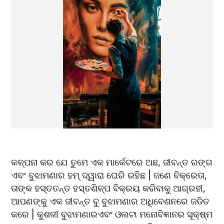
କଳ୍ପନା କର ଯେ ତୁମେ ଏକ ମାର୍କେଟରେ ଅଛ, ଜୀବନ୍ତ ରଙ୍ଗ 
ଏବଂ ବୁଝାମଣାର ହମ୍ ଦ୍ୱାରା ଘେରି ରହିଛ | ଜଣେ ବିକ୍ରେତା, 
ତାଙ୍କ ହସ୍ତତନ୍ତ ହସ୍ତଶିଳ୍ପ ବିକ୍ରୟ କରିବାକୁ ଆଗ୍ରହୀ, 
ଆପଣଙ୍କୁ ଏକ ଜୀବନ୍ତ ବୁ ବୁଝାମଣାର ଅଧିବେଶନରେ ଜଡିତ 
କରେ | କୁଶଳୀ ବୁଝାମଣାରଏବଂ ଓଲଟା ମନୋବିଜ୍ଞାନର ସୂକ୍ଷ୍ମ 