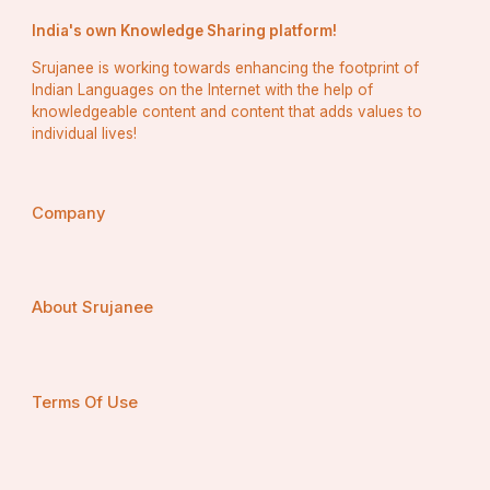
कराए जा सकते है।जिससे सभी का सम्पूर्ण विकास
India's own Knowledge Sharing platform!
 सुनिश्चित किया जा सके।
Srujanee is working towards enhancing the footprint of
Indian Languages on the Internet with the help of
knowledgeable content and content that adds values to
individual lives!
3.भारतीय समाज की व्यापक तस्वीर। 
जातिगत जनगणना भारतीय समाज की एक व्यापक 
Company
तस्वीर पेश करती है।जाति भारतीय समाज का 
महत्वपूर्ण अंग है।जो सामाजिक आर्थिक राजनीतिक
About Srujanee
गतिशलता को प्रभावित करता है। जाति आधारित 
जनगणना से यहाँ विभिन्न जातियों की व्यापक तस्वीर 
Terms Of Use
मिलती है जिसे देखकर निति निर्माताओं को विभिन्न 
जातियों की स्थिति का बेहतर अनुमान लगता है।