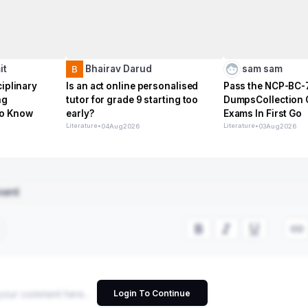
it
Bhairav Darud
sam sam
ciplinary
Is an act online personalised
Pass the NCP-BC-
ng
tutor for grade 9 starting too
DumpsCollection C
to Know
early?
Exams In First Go
Literature
•
Literature
•
04
Aug
2026
03
Aug
2026
ment
Login To Continue