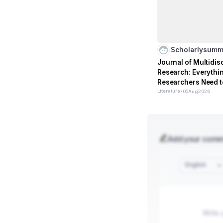
Scholarlysumm
Journal of Multidis
Research: Everythi
Researchers Need 
Literature
•
05
Aug
2026
Add your com
English