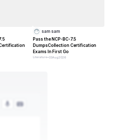
sam sam
7.5
Pass the NCP-BC-7.5
ertification
DumpsCollection Certification
Exams In First Go
Literature
•
03
Aug
2026