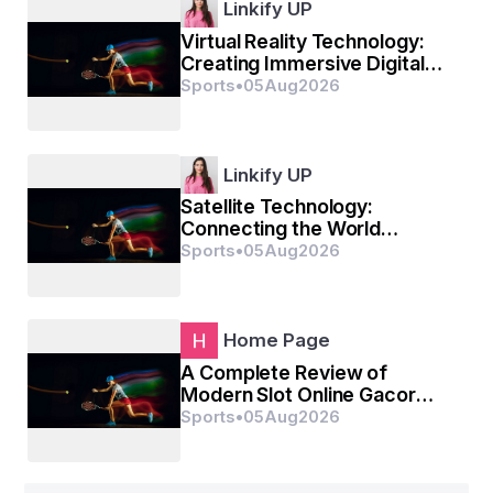
Linkify UP
Virtual Reality Technology:
ସମସ୍ତ ତ୍ରୁଟିର ଅନ୍ତ ଘଟିଯିବ,
Creating Immersive Digital
Experiences
Sports
•
05
Aug
2026
ପୁଣି ସମ୍ମାନ ଫେରିବ।
Linkify UP
ମୁଖରେ ରହିବ ଦେଶ ଜୟ ଧ୍ଵନି,
Satellite Technology:
Connecting the World
ହୃଦୟରେ ଦେଶ ପ୍ରେମ,
Through Space Innovation
Sports
•
05
Aug
2026
ସୁସନ୍ତାନ ପାଇ ଗର୍ବିତ ଜନନୀ,
ଦେଖି ତାର ପରିଶ୍ରମ।
Home Page
A Complete Review of
Modern Slot Online Gacor
Platforms
Sports
•
05
Aug
2026
ସଂଘର୍ଷ ପାହାଚ ଚଢି ଚଢି କରି,
ଲାଗେ ହସ୍ତେ ସଫଳତା,