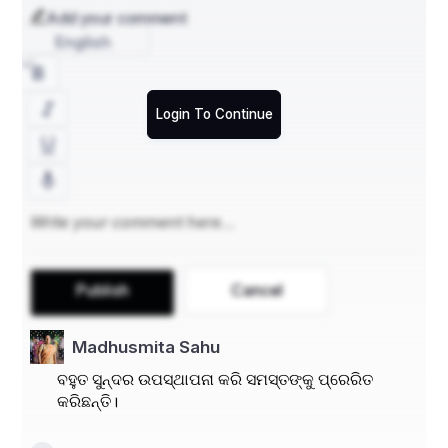
Add your comment
ହଟିଗଲା ମନୁ ଦୁଃଖ ବିଭାବରୀ,
English
ସ୍ବପ୍ନ ହେଲା ବାସ୍ତବତା।
Login To Continue
ନୁହେଁ ଏ ସପନ‌ କେତେକ ଦିନର ,
ଦଶନ୍ଧି ଅପେକ୍ଷା କଥା,
ସଂଘର୍ଷ ଶେଷରେ ହୋଇଗଲା ଦୂର ,
କୋଟି ଭାରତୀୟ ବ୍ୟଥା।
Publish
Cancel
Madhusmita Sahu
ମନର ଆବେଗ ଅଶ୍ରୁ କହିଦିଏ,
ବହୁତ ସୁନ୍ଦର ଉପସ୍ଥାପନା କରି ସମସ୍ତଙ୍କୁ ପ୍ରେରିତ
କରିଛନ୍ତି।
ଦିଶଇ ବିଜୟ ମୂଲ୍ୟ,