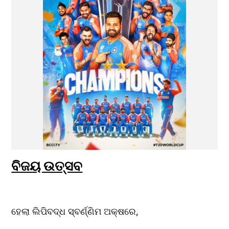
ବିଜୟ ଉତ୍ସବ
ହେଲା ଲିପିବଦ୍ଧ ସ୍ବର୍ଣ୍ଣିମ ଅକ୍ଷରେ,