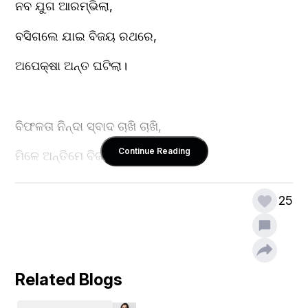
ନବ ଯୁଗ ଆରମ୍ଭିଲା,
ବସିଗଲେ ଯାଇ ବିଜୟ ରଥରେ,
ଅପେକ୍ଷା ଅନ୍ତ ଘଟିଲା।
ବିଫଳତା ନିନ୍ଦା ସ୍ବାଦ ଚାଖି ଚାଖି,
Continue Reading
ମିଳେ ଅନ୍ତିମେ ବିଜୟ,
ବିଜୟ କେତନ ଉଂଚା କରେ ଦେଖି,
25
ଭୟ କରେ ପରାଜୟ।
କେତେ ଦୁଃଖ ଅଶ୍ରୁ ନୟନୁ ଝରିବ,
Related Blogs
କେତେ ନିନ୍ଦା ମିଳୁଥିବ,