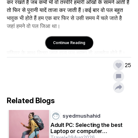
कर रखते हैं जब कभी भी वो तस्वीरे हमारी आँखों के सामने आती हैं 
तो फिर से पुरानी यादें ताजा कर जाती हैं।कई बार वो पल बहुत 
भावुक भी होते हैं हम एक बार फिर से उसी समय में चले जाते है 
जहां हमने वो पल जिआ था।
Continue Reading
परिवार के साथ बिताए जाने वाले पल हमेशा ही अनमोल होते हैं।
उसको हम कभी भुला नहीं सकते।वक्त बदलता है पर यादें वैसी ही 
25
रह जाती हैं जो हमारे बीते पलों का आईना हमें दिखाती हैं।हमें यह 
अहसास कराती हैं कि वक्त के साथ दौड़ते दौड़ते हम कितने 
अनमोल पल पीछे छोड़ आए हैं।
Related Blogs
﻿इसी विषय से सम्बंधित मेरी एक कविता निम्न है।
syedmushahid
Adult PC: Selecting the best
Laptop or computer
pertaining to Modern-day
Travel
•
09
Aug
2026