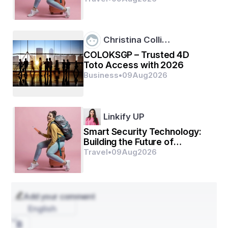
Person Lifestyle
Christina Colli…
COLOKSGP – Trusted 4D
Toto Access with 2026
Business
•
09
Aug
2026
Linkify UP
Smart Security Technology:
Building the Future of
Intelligent Protection
Travel
•
09
Aug
2026
Systems
Add your comment
English