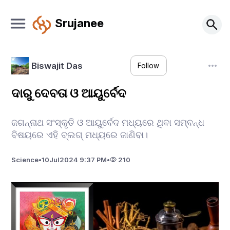
Srujanee
Biswajit Das
Follow
ଦାରୁ ଦେବତା ଓ ଆୟୁର୍ବେଦ
ଜଗନ୍ନାଥ ସଂସ୍କୃତି ଓ ଆୟୁର୍ବେଦ ମଧ୍ୟରେ ଥିବା ସମ୍ବନ୍ଧ
ବିଷୟରେ ଏହି ବ୍ଲଗ୍ ମଧ୍ୟରେ ଜାଣିବା।
Science
•
10
Jul
2024 9:37 PM
•
210