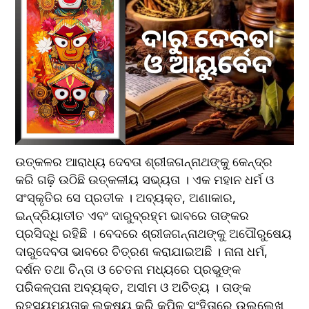
ଉତ୍କଳର ଆରାଧ୍ୟ ଦେବତା ଶ୍ରୀଜଗନ୍ନାଥଙ୍କୁ କେନ୍ଦ୍ର 
କରି ଗଢ଼ି ଉଠିଛି ଉତ୍କଳୀୟ ସଭ୍ୟତା । ଏକ ମହାନ ଧର୍ମ ଓ 
ସଂସ୍କୃତିର ସେ ପ୍ରତୀକ । ଅବ୍ୟକ୍ତ, ଅଣାକାର, 
ଇନ୍ଦ୍ରିୟାତୀତ ଏବଂ ଦାରୁବ୍ରହ୍ମ ଭାବରେ ତାଙ୍କର 
ପ୍ରସିଦ୍ଧି ରହିଛି । ବେଦରେ ଶ୍ରୀଜଗନ୍ନାଥଙ୍କୁ ଅପୌରୁଷେୟ 
ଦାରୁଦେବତା ଭାବରେ ଚିତ୍ରଣ କରାଯାଇଅଛି । ନାନା ଧର୍ମ, 
ଦର୍ଶନ ତଥା ଚିନ୍ତା ଓ ଚେତନା ମଧ୍ୟରେ ପ୍ରଭୁଙ୍କ 
ପରିକଳ୍ପନା ଅବ୍ୟକ୍ତ, ଅସୀମ ଓ ଅଚିତ୍ୟ । ତାଙ୍କ 
ରହସ୍ୟମୟତାକୁ ଲକ୍ଷ୍ୟ କରି କପିଳ ସଂହିତାରେ ଉଲ୍ଲେଖ 