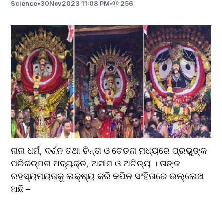
Science
•
30
Nov
2023 11:08 PM
•
256
ନାନା ଧର୍ମ, ଦର୍ଶନ ତଥା ଚିନ୍ତା ଓ ଚେତନା ମଧ୍ୟରେ ପ୍ରଭୁଙ୍କ 
ପରିକଳ୍ପନା ଅବ୍ୟକ୍ତ, ଅସୀମ ଓ ଅଚିତ୍ୟ । ତାଙ୍କ 
ରହସ୍ୟମୟତାକୁ ଲକ୍ଷ୍ୟ କରି କପିଳ ସଂହିତାରେ ଉଲ୍ଲେଖ 
ଅଛି –