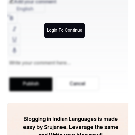
Add your comment
ଶରୀର ନିରାମୟ କରଣ ତଥା ଆୟୁଃବର୍ଧନ ପାଇଁ ସହାୟକ 
English
ହେବା।
Login To Continue
ସୁତରାଂ ଲୀଳାମୟ ପ୍ରଭୁ ଶ୍ରୀଜଗନ୍ନାଥଙ୍କର ସେବା ଓ ପୂଜା 
ନୈବେଦ୍ୟରେ ଆୟୁର୍ବେଦ ସମର୍ପିତ ହେବାର ପରମ୍ପରା ଏହାର 
ଉତ୍କୃଷ୍ଟତାକୁ ପରିବର୍ଦ୍ଧିତ କରିଛି । ଆୟୁର୍ବେଦ ଚିକିତ୍ସା 
ପ୍ରତି ଶ୍ରୀଜଗନ୍ନାଥଙ୍କର ସ୍ୱତନ୍ତ୍ର ପ୍ରୀତି ରହିଥ‌ିବାର 
ପ୍ରମାଣ ମିଳେ । ଶ୍ରୀଜଗନ୍ନାଥଙ୍କୁ ପ୍ରତିବର୍ଷ ଆଷାଢ଼ମାସ 
କୃଷ୍ଣ ପ୍ରତିପଦଠାରୁ ନେତ୍ର ଉତ୍ସବ ପର୍ଯ୍ୟନ୍ତ ୧୫ ଦିନ 
Publish
Cancel
ଧରି ଜ୍ଵର ହୋଇଥାଏ । ଏହି ଜ୍ଵରରୁ ଆରୋଗ୍ୟ ହେବା ପାଇଁ 
ଶ୍ରୀଜଗନ୍ନାଥଙ୍କୁ ଆୟୁର୍ବେଦ ଚିକିତ୍ସା ଶାସ୍ତ୍ର ଅନୁଯାୟୀ 
ଦଶମୂଳ ମୋଦକ, ଯଥା- ବିଲ୍ଵ, ଗମ୍ଭାରୀ, ଶୂନାକ, ପାଟଳା, 
ଅଗ୍ନିମନ୍ତ୍ର (ବୃହତ୍ ପଞ୍ଚମୂଳ) ଏବଂ ଶାଳପର୍ଣ୍ଣୀ, 
ପୃଷ୍ଠପଣ୍ଠି, ବୃହତୀଦ୍ୱୟ ଓ ଗୋକ୍ଷୁରା (ଲଘୁ ପଞ୍ଚମୂଳ)କୁ 
Blogging in Indian Languages is made
ମିଶାଇ ଏଥିରୁ ପ୍ରସ୍ତୁତ ପାଚନ ଔଷଧ ରୂପେ ଦିଆଯାଇଥାଏ 
easy by Srujanee. Leverage the same
। ଏହା ତ୍ରିଦୋଷନାଶକ । ଏହି ଦଶମୂଳ ମୋଦକ ଖାଇବା ପରେ 