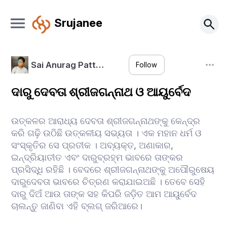
Srujanee
Sai Anurag Patt…
Follow
ଦାରୁ ଦେବତା ଶ୍ରୀଜଗନ୍ନାଥ ଓ ଆୟୁର୍ବେଦ
ଉତ୍କଳର ଆରାଧ୍ୟ ଦେବତା ଶ୍ରୀଜଗନ୍ନାଥଙ୍କୁ କେନ୍ଦ୍ର
କରି ଗଢ଼ି ଉଠିଛି ଉତ୍କଳୀୟ ସଭ୍ୟତା । ଏକ ମହାନ ଧର୍ମ ଓ
ସଂସ୍କୃତିର ସେ ପ୍ରତୀକ । ଅବ୍ୟକ୍ତ, ଅଣାକାର,
ଇନ୍ଦ୍ରିୟାତୀତ ଏବଂ ଦାରୁବ୍ରହ୍ମ ଭାବରେ ତାଙ୍କର
ପ୍ରସିଦ୍ଧି ରହିଛି । ବେଦରେ ଶ୍ରୀଜଗନ୍ନାଥଙ୍କୁ ଅପୌରୁଷେୟ
ଦାରୁଦେବତା ଭାବରେ ଚିତ୍ରଣ କରାଯାଇଅଛି । ତେବେ ସେହି
ଦାରୁ ଦିଅଁ ଆଉ ତାଙ୍କ ସହ କିପରି ଜଡ଼ିତ ଆମ ଆୟୁର୍ବେଦ
ଚାଲନ୍ତୁ ଜାଣିବା ଏହି ବ୍ଲଗ୍ ଜରିଆରେ।