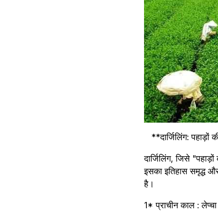
   **दार्जिलिंग: पहाड़
दार्जिलिंग, जिसे "पहाड़ो
इसका इतिहास समृद्ध औ
है।
1* प्राचीन काल : लेप्च