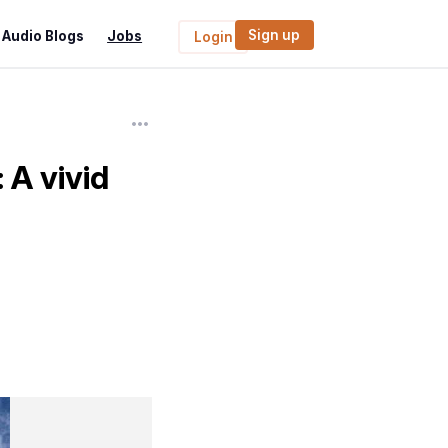
Sign up
Audio Blogs
Jobs
Login
g: A vivid