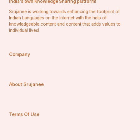
India's own Knowledge Sharing platform!
Srujanee is working towards enhancing the footprint of
Indian Languages on the Internet with the help of
आदित्य - हँसते हुए कुमार के पीठ पर हल्के से थप्पड़ मारता है । और 
knowledgeable content and content that adds values to
कहता हैं 
individual lives!
बदमाश तू कभी नहीं सुधरेगा रहेगा तू डफर का डफर 
Company
( लड़की सबको सीढ़ियों के सहारे से ऊपर सबको एक एक कमरे में 
ठहराती हैं । और कहती है ।
About Srujanee
लड़की - ये कमरे कैसे लगें आपकों
Terms Of Use
कुमार -(थोड़ा रोमंटिक अंदाज़ में) तुम बुरा न मानो मै एक बात कहूँ