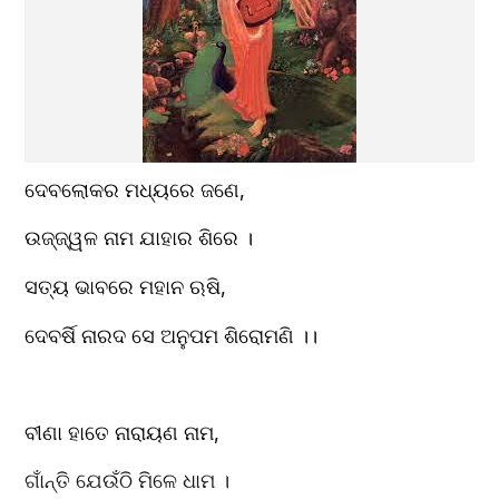
ଦେବଲୋକର ମଧ୍ୟରେ ଜଣେ,
ଉଜ୍ଜ୍ୱଳ ନାମ ଯାହାର ଶିରେ ।
ସତ୍ୟ ଭାବରେ ମହାନ ଋଷି,
ଦେବର୍ଷି ନାରଦ ସେ ଅନୁପମ ଶିରୋମଣି ।।
ବୀଣା ହାତେ ନାରାୟଣ ନାମ,
ଗାଁନ୍ତି ଯେଉଁଠି ମିଳେ ଧାମ ।