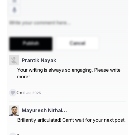
ଦେବର୍ଷି ମଧ୍ୟରେ ଶ୍ରେଷ୍ଠ କାହାଣି,
ନାରଦ ହେଉଛନ୍ତି ଜ୍ଞାନ ଭକ୍ତି ର ଜ୍ଵାଳା ଅବିରାମ ଆଣି ।।
ନା ଲାଗିଥିଲେ ସେ ମନ୍ଦିର ରେ,
Publish
Cancel
ନା ଥିଲେ ଗହୀର ତପସ୍ୟା ଘୋର ଜଙ୍ଗଲ ରେ ।
Prantik Nayak
ତଥାପି ସତ୍ୟର ମାର୍ଗରେ ସଂଚାଳକ,
Your writing is always so engaging. Please write
more!
ସେ ମନୁଷ୍ୟ ହୃଦୟ ରେ ଭକ୍ତି ଆବେଗ ର ଉତ୍ପାଦକ ।।
•
0
11 Jul 2025
ସାରା ପୁରାଣ ଗାଁଏ ଏକ ଗାଥା,
Mayuresh Nirhal…
ନାରଦଙ୍କ ଶ୍ରେଷ୍ଠତା ହେଉଛି ଅମର ଉପକାଥା ।
Brilliantly articulated! Can’t wait for your next post.
ଦେବର୍ଷି ମାନଙ୍କ ମଧ୍ୟରେ ସେ ଏକ ରତ୍ନ,