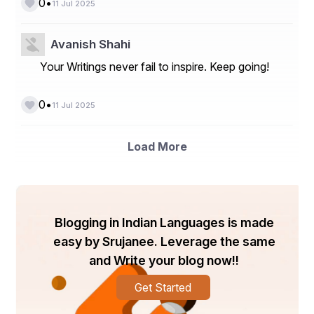
•
0
11 Jul 2025
ଯାହା ଜ୍ଞାନ, ଭକ୍ତି ଓ ଧର୍ମ ର ପଥରେ ଏକ ଜ୍ୱଳନ୍ତ ଅଗ୍ନି ।।
Avanish Shahi
Your Writings never fail to inspire. Keep going!
   !!  ସୁଶାନ୍ତ କୁମାର ସାସମଲ 
•
0
11 Jul 2025
     ହନୁମାନ ନଗର ଆସ୍କା ରୋଡ଼ 
Load More
     ବ୍ରହ୍ମପୁର ଗଞ୍ଜାମ !!
Blogging in Indian Languages is made
easy by Srujanee. Leverage the same
and Write your blog now!!
Get Started