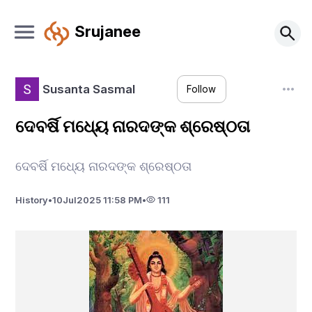
Srujanee
Susanta Sasmal
Follow
ଦେବର୍ଷି ମଧ୍ୟେ ନାରଦଙ୍କ ଶ୍ରେଷ୍ଠତା
ଦେବର୍ଷି ମଧ୍ୟେ ନାରଦଙ୍କ ଶ୍ରେଷ୍ଠତା
History
•
10
Jul
2025 11:58 PM
•
111