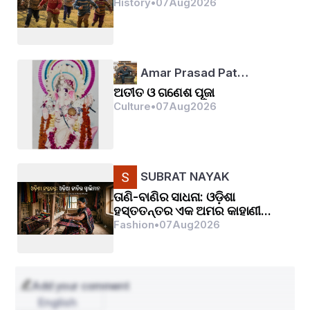
History
•
07
Aug
2026
भूल जब करे वो 
तेरा ही दीदार रे। 
Amar Prasad Pat…
ଅତୀତ ଓ ଗଣେଶ ପୂଜା
Culture
•
07
Aug
2026
SUBRAT NAYAK
ତାଣି-ବାଣିର ସାଧନା: ଓଡ଼ିଶା
ହସ୍ତତନ୍ତର ଏକ ଅମର କାହାଣୀ...
Fashion
•
07
Aug
2026
Add your comment
English