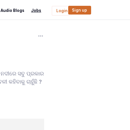
Sign up
Audio Blogs
Jobs
Login
 ନଦୀରେ ସବୁ ପ୍ରକାର
କହିବାକୁ ଚାହୁଁଛି ?