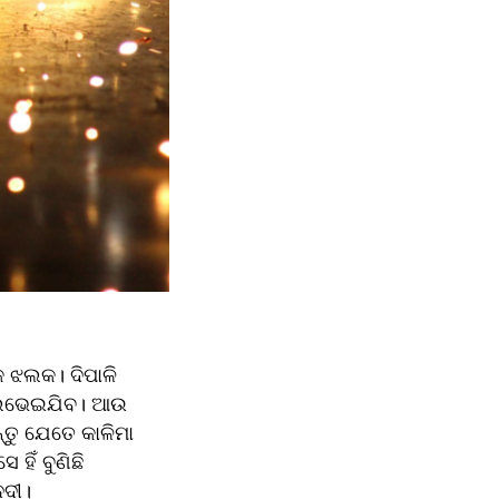
ଝଲକ। ଦିପାଳି 
ଲିଭେଇଯିବ। ଆଉ 
ତୁ ଯେତେ କାଳିମା 
ିଁ ବୁଣିଛି 
ନଦୀ।