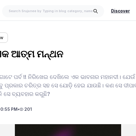
Discover
ow
 ଏକ ଆତ୍ମ ମନ୍ଥନ
ଗୋଟେ ପର୍ବ !! ନିରିଖେଇ ଦେଖିଲେ ଏକ ଭାବନାର ମହାନଦୀ। ଯେଉଁ
ୁ ପ୍ରକାର ଚରିତ୍ର ସହ ସେ ଯୋଡ଼ି ହେଇ ଯାଉଛି। କଣ ସେ ଦୀପାବଳୀ 
 ସେ ବ୍ୟବହାର କରୁଛି?
10:55 PM
•
201