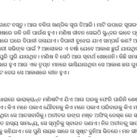
ଗୋଟେ ବସ୍ତୁ। ଆଉ ବଳିତା ଖଣ୍ଡିକ ସୂତା ତିଆରି। ମାଟି ଉପରେ ସୂତା
ରେ ଜଳି ଜଳି ପାଉଁଶ ହୁଏ। ମଣିଷ ଜୀବନ ସେଇଠି ସୁନ୍ଦର ଭାବେ ପ୍
ରେ ଘରେ ଦିପାଳୀ ଜଳାଯାଏ। ଦିପାଳୀ ବୁଝେଇ ଯାଏ ସମ୍ପର୍କ କଣ? ଅର
ୀ ସଭିଙ୍କ ପାଇଁ ? ଆଲୋକର ଏ ବର୍ଷା ଯେବେ ଆକାଶ ଛୁଇଁ ଯାଉଥିବ
ରି ପୁରି ଯାଉଥିବ। ମଣିଷ ବି ସେଠି ଆଉ ସ୍ବାର୍ଥ ଖୋଜେନି। କିଛି ସମୟ ପ
ର ହୁଏ ଆଉ ଏକ ତୃପ୍ତ ମନରେ ଭାସିଯାଉଥିବା ସେ ଆକାଶ ଛତା ଗୁଡ଼ା ଆ
ବାଟ ଦେଇ ସେ ଆକାଶରେ ଲୀନ ହୁଏ।
 ଧାରାରେ ଭାରାକ୍ରାନ୍ତ ମଣିଷଟିଏ ଯିଏ ଆଉ ଘରକୁ ଫେରି ପାରିନି ଶ
ି ହୁଏ। କିଏ ମନେ ପକାଏ ଯୌବନକୁ କିଏ ମନେ ପକାଏ ପରିବାରକୁ କିଏ 
ବା ସେ ଆତସବାଜିକୁ। ଅତୀତର ରଙ୍ଗ ମଞ୍ଚ ଅଫିସ୍ ଡେସ୍କ ରେ 
ହାସ୍ୟ ସାମାନ୍ୟ, ସେ ସ୍ମୃତିକୁ ସ୍ବାଗତ ଜଣାଏ। ନିଜ ଅତୀତରୁ ସାଉଁଟ
କୁ କହିଯାଏ। ସେ ପୁଣି ନାୟକ ସାଜେ ତା ସୃଷ୍ଟ ଦୁନିଆ ଭିତରେ। ମନ ସୀମ