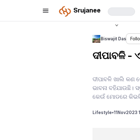
Srujanee
Biswajit Das
Foll
ଦୀପାବଳି -
ଦୀପାବଳି ଖାଲି କଣ 
ଭାବନା ବହିଯାଉଛି। ସବ
କେଉଁ ମୋଡରେ କିଭଳି
Lifestyle
•
11
Nov
2023 