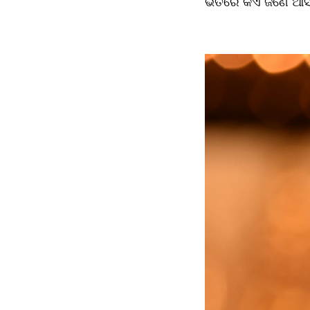
ଭିତରେ କିଏ ଜଣେ ଆସି