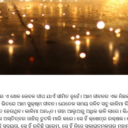
ଏ ଖେଳ କେବଳ ଦୀପ ଯାଏଁ ସୀମିତ ନୁହେଁ। ଆମ ଜୀବନର ଏକ ନିଛକ 
 ଭିତରେ ଆମ ସୁକ୍ଷ୍ମ ଜୀବନ। ଯେତେକ ସମୟ ଜଳିବ ସବୁ କାଳିମା 
 ହେଉଥିବ। କାଳିମା ଅନନ୍ତ। ତାହା ଆଲୁଅରୁ ଅଧିକ ଭଳି ଲାଗେ। କିନ୍
୍ତିତ୍ବର ଜାହିର୍ ଚୁଟକି ମାରି କରେ। ସେ ହିଁ କ୍ଷେତ୍ର ରକ୍ଷକ। ସେ ହ
ିଛି ସଦୟତା, ସେ ହିଁ ରଚିଛି ପ୍ରେମ, ସେ ହିଁ ନିଜେ ସକାରାତ୍ମକତାର ମହା