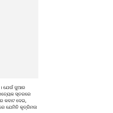
ର। ଯେଉଁ ଜୁଆର 
ତ୍ୟେକ ସ୍ତରରେ 
ର କବାଟ ଦେଇ, 
ଯେମିତି କୃତ୍ରିମତା 