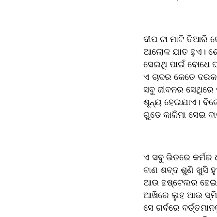
ଦୀପ ଟା ମାଟି ତିଆରି 
ଆଲୋକ ଯାତ ହୁଏ। ଶେଷ
ସେଇଥି ପାଇଁ ବୋଧେ ଘ
ଏ ଚାଦର କେତେ ଦରକାର
ସବୁ ଜୀବନର ସେଥିରେ ପୁ
ଶୂନ୍ୟ ହେଇଯାଏ। ବିଭୋ
ଗୁଡେ କାଳିମା ସେଇ 
ଏ ସବୁ ଭିତରେ କର୍ମର
ବାଣ ଶବ୍ଦ ଶୁଣି ଖୁସ
ଆଉ ହଷ୍ଟେଲର ହେଇଥି
ଆଖିରେ ଲୁହ ଆଉ ସ୍ମିତ 
ସେ ଗର୍ବରେ ବର୍ତ୍ତମାନ