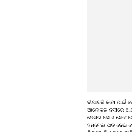
ଦୀପାବଳି କାହା ପାଇଁ 
ଆଲୋକର ନଦୀରେ ଆସେ 
ଦେଶର କୋଣ କୋଣରେ ଦୀ
ହଷ୍ଟେଲ ଛାତ ଦେଇ ହେ