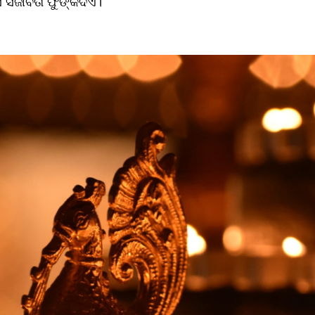
 ସଜୀବତା ଫୁଙ୍କିଦିଏ।