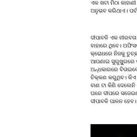
ଏକ ଖଟା ମିଠା କାହାଣୀ ଯ
ଅନୁଭବ କରିଥାଏ। ପର୍ବ 
ଦୀପାବଳି ଏକ ନୀରବତା 
ବାହାରେ ଥିବେ। ଅଫିସରୁ
କ୍ରୋଧରେ ନିଜକୁ ତୁଚ୍
ଆପଣାଇ ସୁରୁଖୁୁରରେ ପର
ଅନ୍ଧକାରରେ ବିତାଇବେ।
ଚିକ୍କଣ କରୁଥିବ। କିଏ
ବାଣ ଟା କିଣି ଦେଲେନି
ଘରେ ଦୀପରେ ସଜେଇହେବ 
ଦୀପାବଳି ପାଳନ ହେବ। 