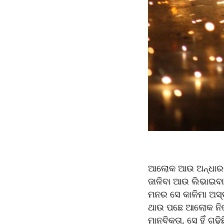
ଆଲୋକ ଆଉ ଅନ୍ଧାରର 
ଜାଳିବା ଆଉ ଲିଭାଇବା
ମନର ସେ କାଳିମା ଅସ୍ତ
ଥାଉ ପଛେ ଆଲୋକ ନିଜ ଅସ
ମାନବିକତା, ସେ ହିଁ ଗଢ