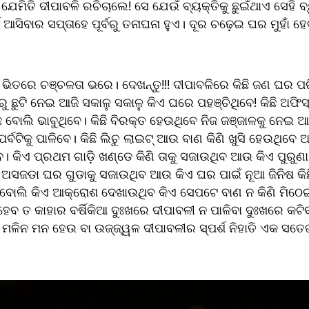
େମିତି ଦୀପାବଳି ରଚିଚାଲେ! ସେ ଯେଉଁ ବ୍ୟକ୍ତିକୁ ଛୁଇଁଥାଏ ସେହି ବ୍ୟକ୍
ଆସିବାର ସପ୍ତାହେ ପୂର୍ବରୁ ତନାଘନା ହୁଏ। ଦୂର ଚଢ଼େଇ ଘର ମୁହାଁ ହେ
ଭିତରେ ଚଞ୍ଚଳତା ଭରେ। ଦେଖନ୍ତୁ!!! ଦୀପାବଳିରେ କିଛି ଜଣ ଘର ପରି
 ଛୁଟି ନେଇ ଆଜି ସକାଳୁ ସକାଳୁ କିଏ ଘରେ ପହଞ୍ଚିଥିବେ! କିଛି ଅଫିସ୍ ରୁ
ଛ ବୋଲି ଭାବୁଥିବେ। କିଛି ବିରକ୍ତ ହେଉଥିବେ ନିଜ ଜଞ୍ଜାଳକୁ ନେଇ ଆଉ
୍ବଟିକୁ ପାଳିବେ। କିଛି ଲିଚୁ ଲାଇଟ୍ ଆଉ ବାଣ କିଣି ଖୁସି ହେଉଥିବେ 
 କିଏ ପ୍ରଥମ ଗାଡ଼ି ଖଣ୍ଡେ କିଣି ତାକୁ ସଜାଉଥିବ ଆଉ କିଏ ପୁରୁଣା 
 ଅସଜଡା ଘର ଗୁଡାକୁ ସଜାଉଥିବ ଆଉ କିଏ ଘର ପାଇଁ ନୂଆ ଜିନିଷ କିଛି
 ବୋଲି କିଏ ଆକ୍ରୋଶ ଦେଖାଉଥିବ କିଏ ସେପଟେ ବାଣ ନ କିଣି ମିଠେଇର
ତ କାହାର ବର୍ଷିକିଆ ଦୁଃଖରେ ଦୀପାବଳୀ ନ ପାଳିବା ଦୁଃଖରେ କଟିବ।
ମଳିନ ମନ ହେଉ ବା ଉଜ୍ଜ୍ୱଳ ଦୀପାବଳୀର ସ୍ପର୍ଶ ନିହାତି ଏକ ସତେଜତ