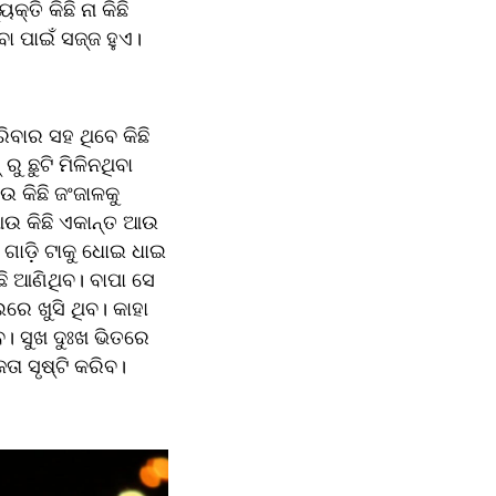
ତି କିଛି ନା କିଛି 
ବା ପାଇଁ ସଜ୍ଜ ହୁଏ।
ବାର ସହ ଥିବେ କିଛି 
 ଛୁଟି ମିଳିନଥିବା 
 କିଛି ଜଂଜାଳକୁ 
ଆଉ କିଛି ଏକାନ୍ତ ଆଉ 
ଗାଡ଼ି ଟାକୁ ଧୋଇ ଧାଇ 
 ଆଣିଥିବ। ବାପା ସେ 
େ ଖୁସି ଥିବ। କାହା 
 ସୁଖ ଦୁଃଖ ଭିତରେ 
ା ସୃଷ୍ଟି କରିବ।