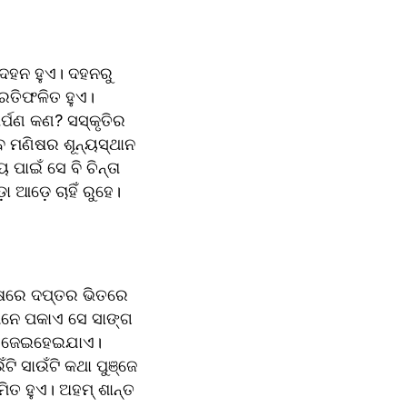
ରଦହନ ହୁଏ। ଦହନରୁ 
ରତିଫଳିତ ହୁଏ। 
୍ପଣ କଣ? ସସ୍କୃତିର 
 ମଣିଷର ଶୂନ୍ୟସ୍ଥାନ 
ାଇଁ ସେ ବି ଚିନ୍ତା 
ଡ଼େ ଚାହିଁ ରୁହେ। 
େଷରେ ଦପ୍ତର ଭିତରେ 
ମନେ ପକାଏ ସେ ସାଙ୍ଗ 
ସଜେଇହେଇଯାଏ। 
ି ସାଉଁଟି କଥା ପୁଞ୍ଜେ 
ିତ ହୁଏ। ଅହମ୍ ଶାନ୍ତ 