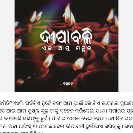
କେମିତି? ଖାଲି ପର୍ବଟିଏ ନୁହେଁ ବରଂ ଆମ ପାଇଁ ଗୋଟିଏ ଭାବନାର ଜୁଆ
ଆଉ ଆମ ଶୁଷ୍କ କୂଳ ଟାକୁ ସତେଜ କରିଦେଇ ଯାଏ। ସମାଜର ପ୍ର
ପାବଳି ସଭିଙ୍କୁ ଛୁଏଁ। ପି.ଜି ର ଝରକା ଦେଇ ହେଉ ଅବା ନିଜ ଘର
ଉ ଅବା ଅଫିସ୍ ର ଫାଟକ ଦେଇ ଦୀପାବଳୀ ଛୁଇଁଯାଏ ସଭିଙ୍କୁ। ସତରେ 