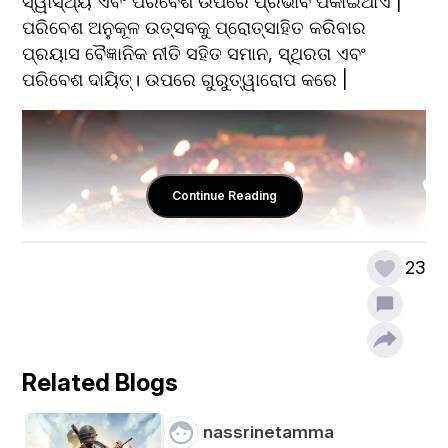
ସ୍ୱାସ୍ଥ୍ୟ ଏବଂ ପରିବେଶ ଉପରେ ପ୍ରଭାବ ପକାଇଥାଏ | 
ପରିବେଶ ଅନୁକୂଳ ଉତ୍ସବକୁ ପ୍ରୋତ୍ସାହିତ କରିବାର 
ପ୍ରୟାସ ବୈଜ୍ଞାନିକ ନୀତି ସହିତ ସମାନ, ସ୍ଥିରତା ଏବଂ 
ପରିବେଶ ଦାୟିତ୍। ଉପରେ ଗୁରୁତ୍ୱାରୋପ କରେ |
Continue Reading
23
Related Blogs
ଏକ ସାମାଜିକ ସ୍ତରରେ ଦିୱାଲୀ ସାଂସ୍କୃତିକ ଏକତା ଏବଂ 
ଆନନ୍ଦ ଉତ୍ସବର ପ୍ରତୀକ ଭାବରେ କାର୍ଯ୍ୟ କରନ୍ତି | ଏହି 
nassrinetamma
ପର୍ବ ପରମ୍ପରାରେ ଗଭୀର ଭାବରେ ଗଢିଉଠିଛି, ସହଭାଗୀ 