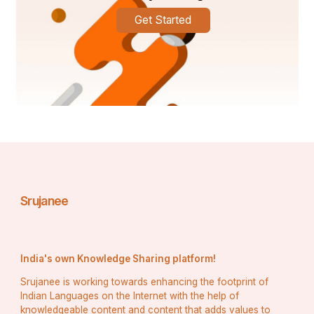
Get Started
ବୈଜ୍ଞାନିକ ଦୃଷ୍ଟିକୋଣ ପରିବେଶ ସଚେତନ ଉତ୍ସବର 
ଆବଶ୍ୟକତାକୁ ସୂଚିତ କରୁଥିବାବେଳେ ସାମାଜିକ ଦୃଷ୍ଟିକୋଣ 
Srujanee
ସାଂସ୍କୃତିକ ସମନ୍ୱୟ ରକ୍ଷା କରିବାରେ ଦିୱାଲୀର ଭୂମିକାକୁ 
ଆଲୋକିତ କରିଥାଏ | ଏହି ଦିଗଗୁଡିକ ମଧ୍ୟରେ ଏକ 
ସନ୍ତୁଳନ ସୃଷ୍ଟି କରିବା ଗୁରୁତ୍ୱପୂର୍ଣ୍ଣ ହୋଇଯାଏ, ପର୍ବର 
ମହତ୍ତ୍ କୁ ହ୍ରାସ ନକରି ସ୍ଥାୟୀ ଅଭ୍ୟାସକୁ ଉତ୍ସାହିତ କରେ 
India's own Knowledge Sharing platform!
| ପରିଶେଷରେ, ଦିୱାଲୀ ବିଜ୍ଞାନ ଏବଂ ସଂସ୍କୃତିର ଛକକୁ 
Srujanee is working towards enhancing the footprint of
ସଂଲଗ୍ନ କରି ସମ୍ପ୍ରଦାୟକୁ ଦାୟିତ୍  ପୂର୍ଣ୍ଣ ଭାବରେ ପାଳନ 
Indian Languages on the Internet with the help of
knowledgeable content and content that adds values to