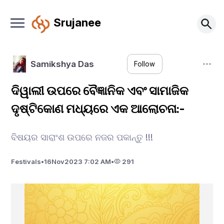
Srujanee
Samikshya Das
Follow
ଦିୱାଲୀ ଉପରେ ବୈଜ୍ଞାନିକ ଏବଂ ସାମାଜିକ
ଦୃଷ୍ଟିକୋଣ ମଧ୍ୟରେ ଏକ ଆଲୋଚନା:-
ବିଷୟର ସାରାଂଶ ଉପରେ ନଜର ପକାନ୍ତୁ !!!
Festivals
•
16
Nov
2023 7:02 AM
•
291