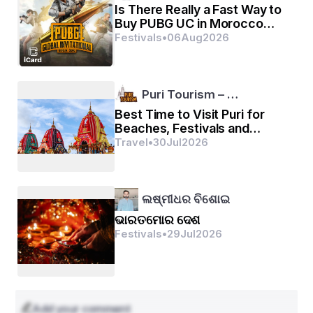
Is There Really a Fast Way to
ରୀତିନୀତି, ଭୋଜି ଏବଂ ଉପହାର ଆଦାନପ୍ରଦାନ ମାଧ୍ୟମରେ 
Buy PUBG UC in Morocco
ସାମାଜିକ ବନ୍ଧନକୁ ବଢ|ଇଥାଏ | ଦୀପାବଳି ଧାର୍ମିକ ସୀମା 
Without Overpaying?
Festivals
•
06
Aug
2026
ଅତିକ୍ରମ କରି ବିଭିନ୍ନ ପୃଷ୍ଠଭୂମିରୁ ଲୋକଙ୍କୁ ଉତ୍ସବ ଏବଂ 
କ୍ୟାମେରାରେଡିରେ ଏକତ୍ରିତ କରେ | ସାମାଜିକ ଦିଗ 
ସାଂସ୍କୃତିକ ସମୃଦ୍ଧତା ଏବଂ ବିବିଧତା ଉପରେ ଗୁରୁତ୍ୱ 
Puri Tourism – …
ଦେଇଥାଏ ଯାହା ଭାରତୀୟ ସମାଜର କପଡାକୁ ବ୍ୟାଖ୍ୟା 
Best Time to Visit Puri for
କରେ |
Beaches, Festivals and
Sightseeing!
Travel
•
30
Jul
2026
ଲଷ୍ମୀଧର ବିଶୋଇ
ଭାରତମୋର ଦେଶ
Festivals
•
29
Jul
2026
Add your comment