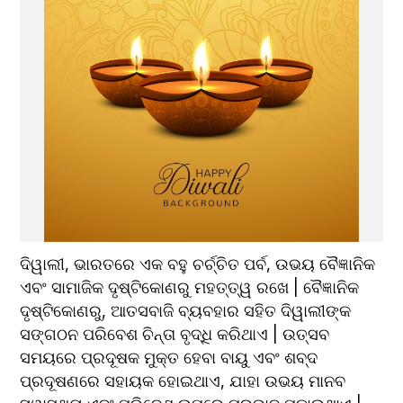
ଦିୱାଲୀ, ଭାରତରେ ଏକ ବହୁ ଚର୍ଚ୍ଚିତ ପର୍ବ, ଉଭୟ ବୈଜ୍ଞାନିକ 
ଏବଂ ସାମାଜିକ ଦୃଷ୍ଟିକୋଣରୁ ମହତ୍ତ୍ୱ ରଖେ | ବୈଜ୍ଞାନିକ 
ଦୃଷ୍ଟିକୋଣରୁ, ଆତସବାଜି ବ୍ୟବହାର ସହିତ ଦିୱାଲୀଙ୍କ 
ସଙ୍ଗଠନ ପରିବେଶ ଚିନ୍ତା ବୃଦ୍ଧି କରିଥାଏ | ଉତ୍ସବ 
ସମୟରେ ପ୍ରଦୂଷକ ମୁକ୍ତ ହେବା ବାୟୁ ଏବଂ ଶବ୍ଦ 
ପ୍ରଦୂଷଣରେ ସହାୟକ ହୋଇଥାଏ, ଯାହା ଉଭୟ ମାନବ 