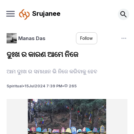
Srujanee
Manas Das
Follow
‍‍ଦୁଃଖ ର କାରଣ ଆମେ ନିଜେ
ଆମ ଦୁଃଖ ର ସମାଧାନ ଭି ନିଜେ କରିବାକୁ ହେବ
Spiritual
•
15
Jul
2024 7:39 PM
•
265