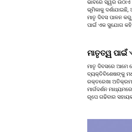
ଭାବରେ ସ୍ୱର ଉଠାଏ |
ଭୂମିକାକୁ ଦର୍ଶାଯାଇଛ
ମାତୃ ଦିବସ ପାଳନ କରୁ,
ପାଇଁ ଏକ ସୁଯୋଗ କହିଲ
ମାତୃତ୍ୱ ପାଇଁ 
ମାତୃ ଦିବସରେ ଆମେ କ
ବ୍ୟକ୍ତିବିଶେଷଙ୍କୁ ମଧ
ରକ୍ତରେଖା ଅତିକ୍ରମ 
ମାର୍ଗଦର୍ଶନ ମାଧ୍ୟମର
ରୂପେ ଗଢିବାର ସହାୟ