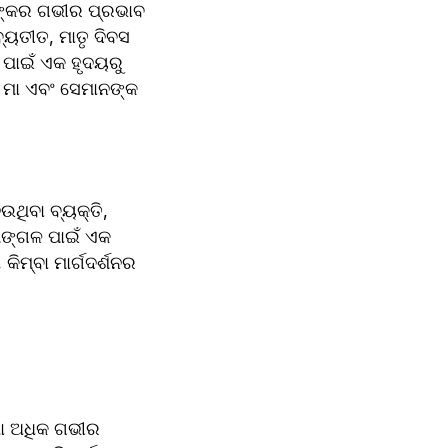
୍କର ଗଭୀର ପ୍ରଭାବ 
୍ୟତୀତ, ମାତୃ ଦିବସ 
 ପାଇଁ ଏକ ହୃଦୟରୁ 
 ମା ଏବଂ ସେମାନଙ୍କ 
ଥିବା ବ୍ୟକ୍ତି, 
ମଙ୍ଗଳ ପାଇଁ ଏକ 
କିମ୍ବା ମାର୍ଗଦର୍ଶନର 
ଷା ଅଧିକ ଗଭୀର 