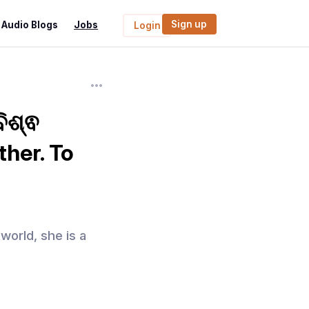
Sign up
Audio Blogs
Jobs
Login
ିଶ୍ଵ
ther. To
world, she is a