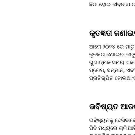
ଛିଡା ହୋଇ ଜୀବନ ଯାତ୍
କୃତଜ୍ଞତା ଜଣାଇବ
ଆମେ ୨୦୨୪ ରେ ମାତୃ ଦ
କୃତଜ୍ଞତା ଜଣାଇବା ଜର
ଗୁଣାତ୍ମକ ସମୟ ଏକାଠି
ପ୍ରେମ, ସମ୍ମାନ, ଏବ
ପ୍ରତିରୂପିତ ହୋଇଥାଏ
ଭବିଷ୍ୟତ ଆଡକୁ 
ଭବିଷ୍ୟତକୁ ଦେଖିବାବେ
ପିଢି ମଧ୍ୟରେ ଚାଲିଆସିଛ