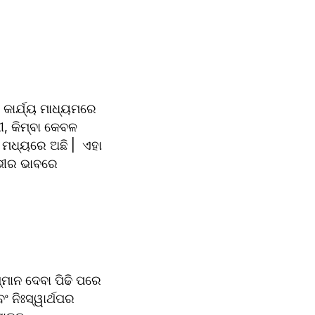
କାର୍ଯ୍ୟ ମାଧ୍ୟମରେ 
, କିମ୍ବା କେବଳ 
ମଧ୍ୟରେ ଅଛି |  ଏହା 
ଭୀର ଭାବରେ 
ମାନ ଦେବା ପିଢି ପରେ 
 ନିଃସ୍ୱାର୍ଥପର 