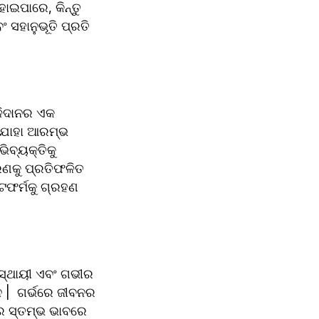
ୋଇପାରେ, କିନ୍ତୁ 
 ସହାନୁଭୂତି ପ୍ରତି 
ଳିଦାନର ଏକ 
ଯାହା ଆରମ୍ଭ 
ିବ୍ୟକ୍ତିକୁ 
ରଣକୁ ପ୍ରତିଫଳିତ 
ଫର୍ମକୁ ଗ୍ରହଣ 
ସ୍ଥାୟୀ ଏବଂ ଗଭୀର 
 |  ଗର୍ଭରେ ଜୀବନର 
ର ସ୍ତମ୍ଭ ଭାବରେ 