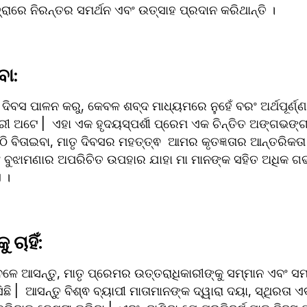
ରାରେ ନିରନ୍ତର ସମର୍ଥନ ଏବଂ ଉତ୍ସାହ ପ୍ରଦାନ କରିଥାନ୍ତି ।
ା: 
ିବସ ପାଳନ କରୁ, କେବଳ ଶବ୍ଦ ମାଧ୍ୟମରେ ନୁହେଁ ବରଂ ଅର୍ଥପୂର୍ଣ୍ଣ 
ୁରୀ ଅଟେ |  ଏହା ଏକ ହୃଦୟସ୍ପର୍ଶୀ ପ୍ରେମ ଏକ ଚିନ୍ତିତ ଅଙ୍ଗଭଙ୍ଗୀ
 ବିତାଇବା, ମାତୃ ଦିବସର ମହତ୍ତ୍ଵ  ଆମର କୃତଜ୍ଞତାର ଆନ୍ତରିକତା 
ଂ ବୁଝାମଣାର ଅପରିଚିତ ଉପହାର ଯାହା ମା ମାନଙ୍କ ସହିତ ଅଧିକ ଗ
 ।
ଚାହିଁ
: 
ଳେ ଆସନ୍ତୁ, ମାତୃ ପ୍ରେମର ଉତ୍ତରାଧିକାରୀଙ୍କୁ ସମ୍ମାନ ଏବଂ ସମ୍
ି |  ଆସନ୍ତୁ ବିଶ୍ଵ ବ୍ୟାପୀ ମାତାମାନଙ୍କ ଦ୍ୱାରା ଦୟା, ସ୍ଥିରତା ଏବଂ