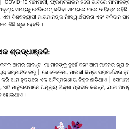
  COVID-19 ମହାମାରୀ, ଫ୍ରଣ୍ଟଲାଇନ ହିରୋ ଭାବରେ ମା’ମାନଙ୍କର
ି, ଅଦୃଶ୍ୟ ସମୟକୁ ନେଭିଗେଟ୍ କରିବା ସମୟରେ ଘରେ ଦାୟିତ୍ବ ରହିଛି |
 ଏହା ବିଶ୍ଵବ୍ୟାପୀ ମାତାମାନଙ୍କ ନିଃସ୍ୱାର୍ଥପରତା ଏବଂ ବଳିଦାନ ପାଇଁ
େ କିଛି ଭୂଲ ହେବନି ।
ଏକ ଶ୍ରଦ୍ଧାଞ୍ଜଳି:
େବଳ ଆମର ଜୀବନ୍ତ  ମା ମାନଙ୍କୁ ନୁହେଁ ବରଂ ଆମ ଜୀବନର ରୂପ ନେ
୍ୟ ସମ୍ମାନିତ କରୁ |  ସେ ଜେଜେମା, ମାଉସୀ କିମ୍ବା ପରାମର୍ଶଦାତା ହୁଅନ
କରି ଆମ ହୃଦୟରେ ଏକ ଅବିସ୍ମରଣୀୟ ଚିହ୍ନ ଛାଡିଥାଏ |  ସେମାନଙ୍
େ, ଏହି ମାତୃଗଣମାନେ ଅମୂଲ୍ୟ ଶିକ୍ଷା ପ୍ରଦାନ କରନ୍ତି, ଯାହା ଆମକ
କ ହୋଇଥାଏ ।