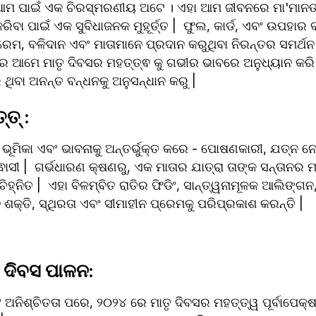
 ଆମ ପାଇଁ ଏକ ଚିରସ୍ମରଣୀୟ ଅଟେ । ଏହା ଆମ ଜୀବନରେ ମା'ମାନଙ
ା ପାଇଁ ଏକ ସୁବିଧାଜନକ ମୁହୂର୍ତ୍ତ |  ଫୁଲ, କାର୍ଡ, ଏବଂ ଉପହାର ବ
୍ରେମ, ବଳିଦାନ ଏବଂ ମାତାମାନେ ପ୍ରଦାନ କରୁଥିବା ନିରନ୍ତର ସମର୍ଥନ
ାରେ ଆମେ ମାତୃ ଦିବସର ମହତ୍ତ୍ଵ କୁ ଗଭୀର ଭାବରେ ଅନୁଧ୍ୟାନ କରି
ଥିବା ଅନନ୍ତ ବନ୍ଧନକୁ ଅନୁସନ୍ଧାନ କରୁ |
ତ୍ :
 ଭୂମିକା ଏବଂ ଭାବନାକୁ ଅନ୍ତର୍ଭୁକ୍ତ କରେ - ପୋଷଣକାରୀ, ଯତ୍ନ ନେଉ
୍ଵାସୀ |  ଗର୍ଭଧାରଣ କ୍ଷଣରୁ, ଏକ ମାତାର ଯାତ୍ରା ତାଙ୍କ ସନ୍ତାନର 
ିହ୍ନିତ |  ଏହା ବିଳମ୍ବିତ ରାତିର ଫିଡିଂ, ସାନ୍ତ୍ୱନାମୂଳକ ଆଲିଙ୍ଗନ, 
ନେ ଶକ୍ତି, ସ୍ଥିରତା ଏବଂ ସୀମାହୀନ ପ୍ରେମକୁ ପରିପ୍ରକାଶ କରନ୍ତି |
 ଦିବସ ପାଳନ: 
 ଅନିଶ୍ଚିତତା ପରେ, ୨୦୨୪ ରେ ମାତୃ ଦିବସର ମହତ୍ତ୍ୱ ପୂର୍ବାପେକ୍