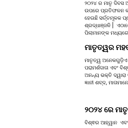
୨୦୨୪ ର ମାତୃ ଦିବସ
ଉପରେ ପ୍ରତିଫଳନ କରିବ
ହେଉଛି ସର୍ତ୍ତମୂଳକ ପ
ଶ୍ରଦ୍ଧାଞ୍ଜଳି |  ଏଠ
ପିଲାମାନଙ୍କ ମଧ୍ୟରେ 
ମାତୃତ୍ୱର ମହତ୍
ମାତୃତ୍ୱ ଅନେକଗୁଡ଼ିଏ
ପରାମର୍ଶଦାତା ଏବଂ ବିଶ
ଅନନ୍ୟ ଭକ୍ତି ଦ୍ୱାରା ଚ
ଜ୍ଞାନୀ ଶବ୍ଦ, ମାତାମା
୨୦୨୪ ରେ ମାତୃ
ବିଶ୍ଵର ଆହ୍ୱାନ  ଏବଂ