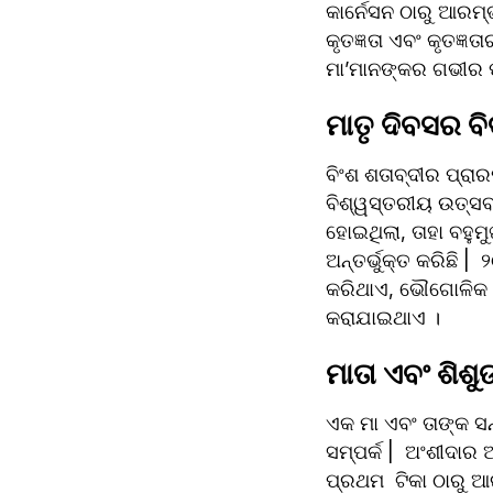
କାର୍ନେସନ ଠାରୁ ଆରମ୍ଭ
କୃତଜ୍ଞତା ଏବଂ କୃତଜ୍ଞ
ମା’ମାନଙ୍କର ଗଭୀର ପ
ମାତୃ ଦିବସର ବିବ
ବିଂଶ ଶତାବ୍ଦୀର ପ୍ରା
ବିଶ୍ୱସ୍ତରୀୟ ଉତ୍ସବ
ହୋଇଥିଲା, ତାହା ବହୁମୁ
ଅନ୍ତର୍ଭୁକ୍ତ କରିଛି 
କରିଥାଏ, ଭୌଗୋଳିକ ସୀ
କରାଯାଇଥାଏ ।
ମାତା ଏବଂ ଶିଶୁ
ଏକ ମା ଏବଂ ତାଙ୍କ ସନ
ସମ୍ପର୍କ |  ଅଂଶୀଦାର 
ପ୍ରଥମ  ଟିକା ଠାରୁ ଆ