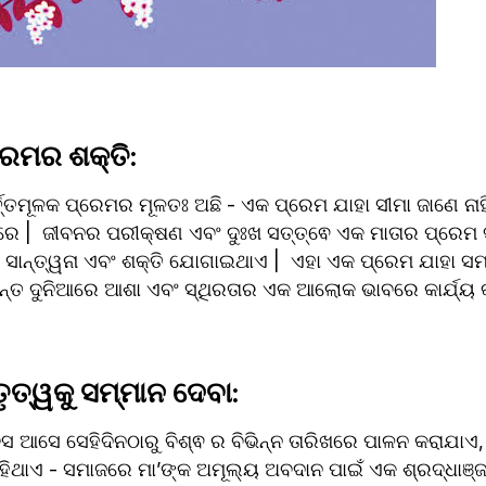
ରେମର ଶକ୍ତି: 
୍ତମୂଳକ ପ୍ରେମର ମୂଳତଃ ଅଛି - ଏକ ପ୍ରେମ ଯାହା ସୀମା ଜାଣେ ନାହିଁ,
େ |  ଜୀବନର ପରୀକ୍ଷଣ ଏବଂ ଦୁଃଖ ସତ୍ତ୍ଵେ ଏକ ମାତାର ପ୍ରେମ ସ୍
ାନ୍ତ୍ୱନା ଏବଂ ଶକ୍ତି ଯୋଗାଇଥାଏ |  ଏହା ଏକ ପ୍ରେମ ଯାହା ସ
୍ତ ଦୁନିଆରେ ଆଶା ଏବଂ ସ୍ଥିରତାର ଏକ ଆଲୋକ ଭାବରେ କାର୍ଯ୍ୟ 
ତୃତ୍ୱକୁ ସମ୍ମାନ ଦେବା:
 ଆସେ ସେହିଦିନଠାରୁ ବିଶ୍ଵ ର ବିଭିନ୍ନ ତାରିଖରେ ପାଳନ କରାଯାଏ, 
ଥାଏ - ସମାଜରେ ମା’ଙ୍କ ଅମୂଲ୍ୟ ଅବଦାନ ପାଇଁ ଏକ ଶ୍ରଦ୍ଧାଞ୍ଜଳି