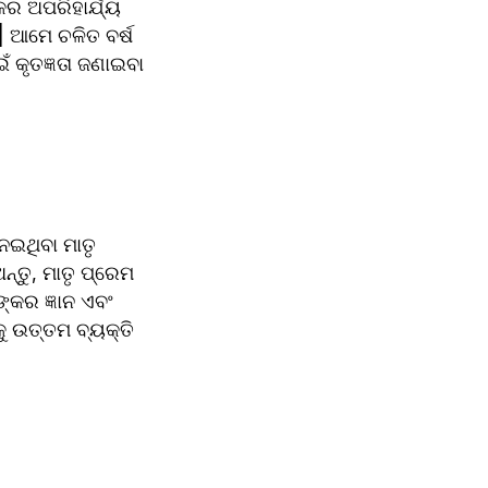
 ଅପରିହାର୍ଯ୍ୟ 
 ଆମେ ଚଳିତ ବର୍ଷ 
 କୃତଜ୍ଞତା ଜଣାଇବା 
ଇଥିବା ମାତୃ 
୍ତୁ, ମାତୃ ପ୍ରେମ 
କର ଜ୍ଞାନ ଏବଂ 
ୁ ଉତ୍ତମ ବ୍ୟକ୍ତି 