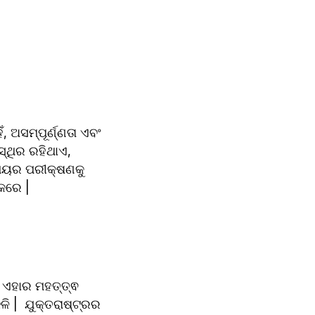
 ଅସମ୍ପୂର୍ଣ୍ଣତା ଏବଂ 
ଥିର ରହିଥାଏ, 
ମୟର ପରୀକ୍ଷଣକୁ 
କରେ |
ଏହାର ମହତ୍ତ୍ଵ  
 |  ଯୁକ୍ତରାଷ୍ଟ୍ରର 