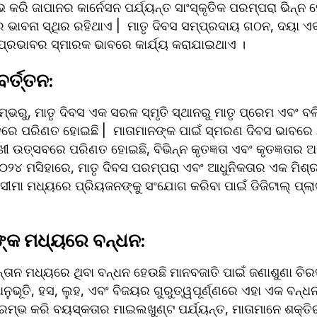
 କରି ଜାପାନର କାର୍ନେସନ ପର୍ଯ୍ୟନ୍ତ ସାଂସ୍କୃତିକ ପରମ୍ପରା ଭିନ୍ନ ହ
ତାର ଭାବନା ସ୍ଥିର ରହିଥାଏ |  ମାତୃ ଦିବସ ସମ୍ପ୍ରଦାୟ ଗଠନ, ଦୟା ଏବଂ
୍ରଭାବର ସ୍ମାରକ ଭାବରେ କାର୍ଯ୍ୟ କରାଯାଇଥାଏ ।
ର୍ତ୍ତନ: 
ରମ୍ଭରୁ, ମାତୃ ଦିବସ ଏକ ସରଳ ସ୍ମୃତି ସ୍ଥାନରୁ ମାତୃ ପ୍ରେମ ଏବଂ ବ
ରେ ପରିଣତ ହୋଇଛି |  ମାତାମାନଙ୍କ ପାଇଁ ସ୍ମରଣ ଦିବସ ଭାବରେ 
ଖୀ ଉତ୍ସବରେ ପରିଣତ ହୋଇଛି, ବିଭିନ୍ନ କୃତଜ୍ଞତା ଏବଂ କୃତଜ୍ଞତାର ଅଭ
|  ୨୦୨୪ ମସିହାରେ, ମାତୃ ଦିବସ ପରମ୍ପରା ଏବଂ ଆଧୁନିକତାର ଏକ ମିଶ୍
ମା ମଧ୍ୟରେ ପ୍ରିୟଜନଙ୍କୁ ସଂଯୋଗ କରିବା ପାଇଁ ଡିଜିଟାଲ୍ ପ୍ଲାଟ
ଙ୍କ ମଧ୍ୟରେ ବନ୍ଧନ: 
୍ତାନ ମଧ୍ୟରେ ଥିବା ବନ୍ଧନ ହେଉଛି ମାନବଜାତି ପାଇଁ ଜଣାଶୁଣା ଚିର
ଅନୁଭୂତି, ହସ, ଲୁହ, ଏବଂ ବିଜୟର ଗୁରୁତ୍ୱପୂର୍ଣ୍ଣରେ ଏହା ଏକ ବନ୍ଧନ
ରମ୍ଭ କରି ବୟସ୍କତାର ମାଇଲଖୁଣ୍ଟ ପର୍ଯ୍ୟନ୍ତ, ମାତାମାନେ ଶକ୍ତି