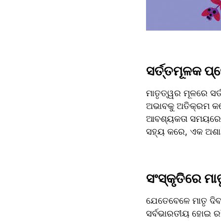
ସର୍ତ୍ତମୂଳକ ପ୍
ମାତୃତ୍ୱର ମୂଳରେ ସର୍ତ
ଅଭାବକୁ ଅତିକ୍ରମ କର
ଆବଶ୍ୟକତା ସମୟରେ ସ
ସହ୍ୟ କରେ, ଏକ ଅଶାନ
ସଂସ୍କୃତିରେ ମା
ଯେତେବେଳେ ମାତୃ ଦିବସ
ସର୍ବଭାରତୀୟ ହୋଇ ରହି