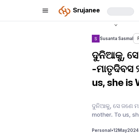
Srujanee
Susanta Sasmal
ଦୁନିଆକୁ, ସ
-ମାତୃଦିବସ 
us, she is
ଦୁନିଆକୁ, ସେ ଜଣେ ମ
mother. To us, s
Personal
•
12
May
2024