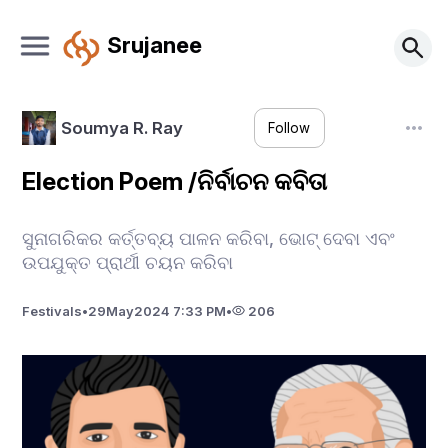
Srujanee
Soumya R. Ray
Follow
Election Poem /ନିର୍ବାଚନ କବିତା
ସୁନାଗରିକର କର୍ତ୍ତବ୍ୟ ପାଳନ କରିବା, ଭୋଟ୍ ଦେବା ଏବଂ
ଉପଯୁକ୍ତ ପ୍ରାର୍ଥୀ ଚୟନ କରିବା
Festivals
•
29
May
2024 7:33 PM
•
206