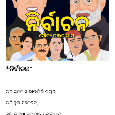
*
ନିର୍ବାଚନ
*
ଉଠ ଜନଗଣ ଭାଙ୍ଗିକି ଶୟନ,
ଉଠି ହୁଅ ସଚେତନ,
କର ରକ୍ଷା ନିଜ ମାନ ସ୍ବାଭିମାନ,