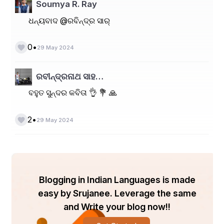
ଖୋଲି ନିଜର ନୟନ।
Soumya R. Ray
ଧନ୍ୟବାଦ @ରବିନ୍ଦ୍ର ସାର୍
ଲେଖନୀ ଚାଳନା -ସୌମ୍ୟ ରଞ୍ଜନ ରାୟ
•
0
29 May 2024
ଭୂୟାଁ ଉଆସ,ଗୁଆମାଳ,ଭଦ୍ରକ
ରବୀନ୍ଦ୍ରନାଥ ସାହ…
ବହୁତ ସୁନ୍ଦର କବିତା 👌 💐 🙏
•
2
29 May 2024
Blogging in Indian Languages is made
easy by Srujanee. Leverage the same
and Write your blog now!!