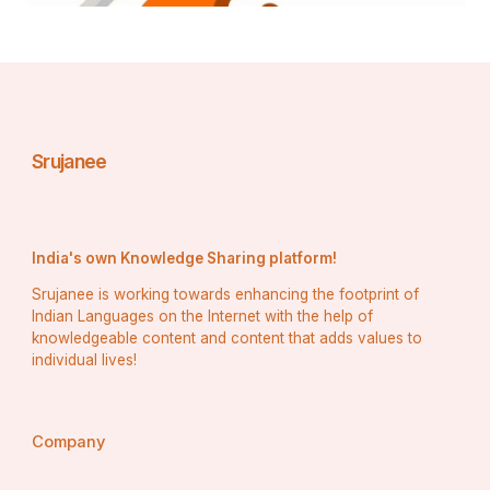
फ़िराक़ गोरखपुरी के कुछ मशहूर शेर:-
Srujanee
. एक मुद्दत से तिरी याद भी आई न हमें
और हम भूल गए हों तुझे ऐसा भी नहीं
India's own Knowledge Sharing platform!
Srujanee is working towards enhancing the footprint of
Indian Languages on the Internet with the help of
. बहुत पहले से उन क़दमों की आहट जान लेते हैं 
knowledgeable content and content that adds values to
individual lives!
तुझे ऐ ज़िंदगी हम दूर से पहचान लेते हैं 
Company
. कोई समझे तो एक बात कहूँ