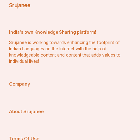
Srujanee
ସମେତ ଅନ୍ୟାନ୍ୟ ପଦବୀରେ କାର୍ଯ୍ୟ କରିଥିଲେ। ସେ ଭାରତ 
ସରକାରଙ୍କ ଉପ-ସଚିବ, ରାଜସ୍ୱ ବିଭାଗ, ଅର୍ଥ 
ମନ୍ତ୍ରଣାଳୟ, ଅତିରିକ୍ତ ସଚିବ, କୃଷି ମନ୍ତ୍ରଣାଳୟ, 
ଅଧ୍ୟକ୍ଷ, ଜାତୀୟ ବିହନ ନିଗମ ଏବଂ ଭାରତ ସରକାରଙ୍କ 
India's own Knowledge Sharing platform!
ସଚିବ, ଶିକ୍ଷା ଓ ସଂସ୍କୃତି ମନ୍ତ୍ରଣାଳୟ ସମେତ ଅନେକ 
Srujanee is working towards enhancing the footprint of
ଗୁରୁତ୍ୱପୂର୍ଣ୍ଣ ପଦବୀରେ କାର୍ଯ୍ୟ କରିଥିଲେ।
Indian Languages on the Internet with the help of
knowledgeable content and content that adds values to
individual lives!
Company
About Srujanee
Terms Of Use