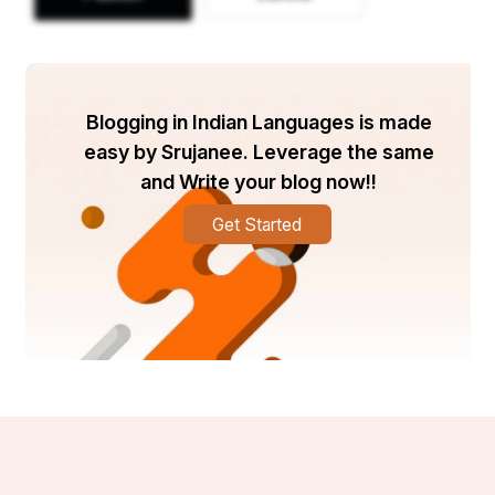
Blogging in Indian Languages is made
easy by Srujanee. Leverage the same
and Write your blog now!!
Get Started
ଆନ୍ନା ରାଜମ୍ ମାଲହୋତ୍ରା  ମାନ୍ଦ୍ରାଜ ସରକାରରେ ଅଣ୍ଡର 
ସେକ୍ରେଟାରୀ, କୃଷି, ଅଣ୍ଡର ସେକ୍ରେଟାରୀ ଏବଂ ଡେପୁଟି 
ସେକ୍ରେଟାରୀ, ପବ୍ଲିକ୍ ଏବଂ ସରକାରୀ ସଚିବ, କୃଷି ବିଭାଗ 