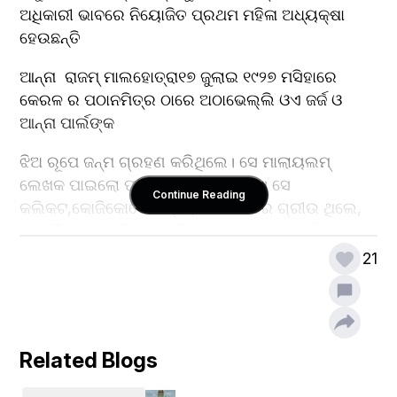
ଅଧିକାରୀ ଭାବରେ ନିୟୋଜିତ ପ୍ରଥମ ମହିଳା ଅଧ୍ୟକ୍ଷା 
ହେଉଛନ୍ତି
ଆନ୍ନା  ରାଜମ୍ ମାଲହୋତ୍ରା୧୭ ଜୁଲାଇ ୧୯୨୭ ମସିହାରେ  
କେରଳ ର ପଠାନମିତ୍ର ଠାରେ ଅଠାଭେଲ୍ଲି ଓଏ ଜର୍ଜ ଓ 
ଆନ୍ନା ପାର୍ଲଙ୍କ
ଝିଅ ରୂପେ ଜନ୍ମ ଗ୍ରହଣ କରିଥିଲେ। ସେ ମାଲାୟଲମ୍ 
ଲେଖକ ପାଇଲୋ ପାଲଙ୍କ ନାତୁଣୀ ଥିଲେ। ସେ 
Continue Reading
କଲିକଟ,କୋଜିକୋଡେ ଜିଲ୍ଲା,କେରଳ   ରେ ଗ୍ରୀଉ ଥିଲେ, 
ପ୍ରୋଭିଡେନ୍ସ ମହିଳା ମହା ବିଦ୍ୟାଳୟ ରୁ ମଧ୍ୟବର୍ତ୍ତୀ 
କାଲିକଟ୍ର  ମାଲାବାର ଖ୍ରୀଷ୍ଟିଆନ କଲେଜରୁ ସ୍ନାତକ 
21
ଡ଼ିଗ୍ରୀ  ହାସଲ କରିଛନ୍ତି।୧୯୪୯ ମସିହାରେସେ ମାଡ୍ରାସ ରେ 
ଇଂରାଜୀ  ସାହିତ୍ୟରେ ମାଷ୍ଟର ହାସଲ କରିଥିଲେ।୧୯୫୦ 
ମସିହାରେ ସିଭିଲ ସର୍ଭିସରେ ପରୀକ୍ଷା ଦେଇ ଉତ୍ତୀର୍ଣ୍ଣ 
ହୋଇଥିଲେ।
Related Blogs
ୟୁପିଏସସିର ଚେୟାରମ୍ୟାନ   ଆର.ଏନ୍ ବାନାର୍ଜୀ ଙ୍କ 