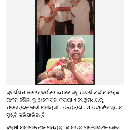
ସ୍ବର୍ଣ୍ଣିମ ଭାରତ ବର୍ଷରେ ଯେତେ ସବୁ ଆଦର୍ଶ ନାରୀମାନଙ୍କ 
ଜୀବନ ଶୈଳୀ କୁ ଆଲୋଚନା କରାଯାଏ ସେଥିମଧ୍ୟରୁ  
ପ୍ରତ୍ୟେକ ନାରୀ ମହୀୟସୀ , ଅନ୍ୟନ୍ୟା , ଓ ଅଦ୍ଵୈତ ସ୍ଥାନ 
ସୃଷ୍ଟି କରିପାରିଛନ୍ତି। 
ବିଦୂଷୀ ନାରୀମାନଙ୍କ ମଧ୍ୟରୁ  ଭାରତର ପ୍ରଶାସନିକ ସେବା 