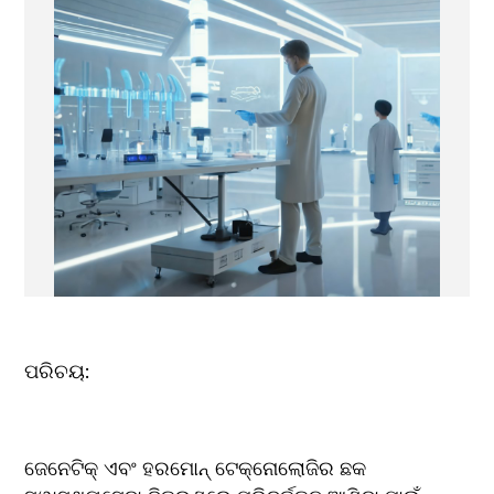
ପରିଚୟ:
ଜେନେଟିକ୍ ଏବଂ ହରମୋନ୍ ଟେକ୍ନୋଲୋଜିର ଛକ 