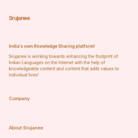
 ମେଟାମୋର୍ଫୋସିସ୍ ସହିତ ଜଡିତ ଏକ ହରମୋନ୍ ଏକ୍ଡିସୋନ୍, 
Srujanee
ମେଟାବୋଲିକ୍ ନିୟନ୍ତ୍ରଣ ଏବଂ ବାର୍ଦ୍ଧକ୍ୟ ବିରୋଧୀ 
ହସ୍ତକ୍ଷେପ ପାଇଁ ଏକ ପ୍ରତିଜ୍ଞାକାରୀ ଲକ୍ଷ୍ୟ ଭାବରେ 
ଉଭା ହୋଇଛି | ଇକ୍ଡିସୋନ ସଙ୍କେତ ପଥପଥକୁ 
ରୂପାନ୍ତରିତ କରି ଗବେଷକମାନେ ବୟସ ସମ୍ବନ୍ଧୀୟ ହ୍ରାସକୁ 
India's own Knowledge Sharing platform!
ହ୍ରାସ କରିବା, ଟିସୁ ପୁନ  ନିର୍ମାଣକୁ ପ୍ରୋତ୍ସାହିତ କରିବା ଏବଂ 
Srujanee is working towards enhancing the footprint of
ସୁସ୍ଥ ଜୀବନକାଳ ବଢାଇବାକୁ ଲକ୍ଷ୍ୟ ରଖିଛନ୍ତି | ମଣିଷରେ 
Indian Languages on the Internet with the help of
ଇକ୍ଡିସୋନ-ଆଧାରିତ ଥେରାପିଗୁଡ଼ିକର ନିରାପତ୍ତା ଏବଂ 
knowledgeable content and content that adds values to
individual lives!
କାର୍ଯ୍ୟକାରିତାକୁ ଆକଳନ କରିବା ପାଇଁ କ୍ଲିନିକାଲ୍ ପରୀକ୍ଷା 
ଚାଲିଛି |
Company
ମେସୋଟୋସିନ୍, ଏକ ନ୍ୟୁରୋପେପ୍ଟାଇଡ୍ ଗଠନମୂଳକ 
About Srujanee
ଭାବରେ ଅକ୍ସିଟୋସିନ୍ ସହିତ ସମାନ, ସାମାଜିକ ବନ୍ଧନ ଏବଂ 