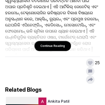
ସ୍ୱାସ୍ଥ୍ୟସେବା ବିତରଣରେ ପରିବର୍ତ୍ତନ ଆଣିବା ପାଇଁ 
ଅପାର ପ୍ରତିଶୃତି ଦେଇଥାଏ | ଏହି ଆର୍ଟିକିଲ୍ ଜେନେଟିକ୍ ଏବଂ 
ହରମୋନ୍ ଟେକ୍ନୋଲୋଜିର ଭବିଷ୍ୟତର ବିକାଶ ବିଷୟରେ 
ଅନୁସନ୍ଧାନ କରେ, ଆକ୍ସିନ୍, ନ୍ୟୁରନ୍ ଏବଂ ପ୍ରମୁଖ ହରମୋନ୍ 
ଯେପରିକି ଏପିନେଫ୍ରିନ୍, ଏକଡିସୋନ୍, ମେସୋଟୋସିନ୍, ଏବଂ 
ଫେରୋମୋନ୍ ଭଳି ଭୂମିକା ଉପରେ ଧ୍ୟାନ ଦେଇଥାଏ | ଏହି 
ଉନ୍ନତିଗୁଡ଼ିକ ବ୍ୟକ୍ତିଗତ ଓଷଧ, ଟାର୍ଗେଟେଡ୍ ଥେରାପି ଏବଂ 
ସ୍ୱାସ୍ଥ୍ୟସେବା ଇକୋସିଷ୍ଟମ୍ ମଧ୍ୟରେ ବର୍ଦ୍ଧିତ ରୋଗ 
Continue Reading
ପରିଚାଳନା ପାଇଁ ଅଦ୍ୱିତୀୟ ସୁଯୋଗ ପ୍ରଦାନ କରିଥାଏ | 
ଜେନେଟିକ୍ ଏବଂ ହରମୋନ୍ ଟେକ୍ନୋଲୋଜିର ଏକୀକରଣ 
ସ୍ଵାସ୍ଥ୍ୟସେବାକୁ ସଠିକ ଓଷଧର ଏକ ନୂତନ ଯୁଗରେ 
25
ପରିଣତ କରିଛି। ଆକ୍ସିନ୍ ଏବଂ ନ୍ୟୁରନ୍ ଗୁଡିକର ଜଟିଳ 
ସଙ୍କେତ ପଥ ବୁଝିବା ଠାରୁ ଆରମ୍ଭ କରି ହରମୋନ୍ ର 
ନିୟାମକ କାର୍ଯ୍ୟଗୁଡିକ ପର୍ଯ୍ୟନ୍ତ ଅନୁସନ୍ଧାନକାରୀମାନେ 
ମାନବ ଜିନୋମ ଏବଂ ଏଣ୍ଡୋକ୍ରାଇନ୍ ସିଷ୍ଟମର ସମ୍ପୂର୍ଣ୍ଣ 
Related Blogs
ସମ୍ଭାବନାକୁ ଖୋଲିବାକୁ ପ୍ରସ୍ତୁତ ଅଛନ୍ତି | ଏହି 
ଆର୍ଟିକିଲରେ, ଆମେ ଜେନେଟିକ୍ ଏବଂ ହରମୋନ୍ 
Ankita Patil
ଟେକ୍ନୋଲୋଜିର ଭବିଷ୍ୟତ ଦୃଶ୍ୟ ଏବଂ ସ୍ୱାସ୍ଥ୍ୟସେବା 