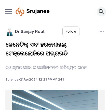
Srujanee
Dr Sanjay Rout
Follow
ଜେନେଟିକ୍ ଏବଂ ହରମୋନାଲ୍
ଟେକ୍ନୋଲୋଜିରେ ଅଗ୍ରଗତି
ସ୍ୱାସ୍ଥ୍ୟସେବା ଇକୋସିଷ୍ଟମର ଭବିଷ୍ୟତ ଗଠନ
Science
•
21
Apr
2024 12:21 PM
•
241