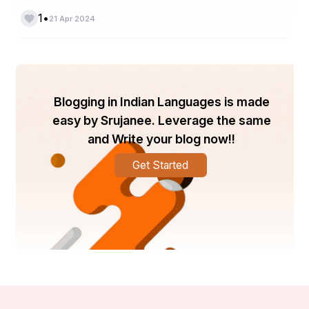
•
1
21 Apr 2024
ହରମୋନାଲ ଟେକ୍ନୋଲୋଜି:
Blogging in Indian Languages is made
easy by Srujanee. Leverage the same
ଏପିନେଫ୍ରିନ୍, ଯାହାକୁ ପ୍ରାୟତ ଆଡ୍ରେନାଲିନ୍ କୁହାଯାଏ, 
and Write your blog now!!
ଶରୀରର ପ୍ରତିରକ୍ଷା କ୍ରିୟାରେ ଏକ ଗୁରୁତ୍ୱପୂର୍ଣ୍ଣ ଭୂମିକା 
ଗ୍ରହଣ କରିଥାଏ | ସିନ୍ଥେଟିକ୍ ଜୀବବିଜ୍ଞାନର ସାମ୍ପ୍ରତିକ 
Get Started
ବିକାଶଗୁଡିକ ବର୍ଦ୍ଧିତ ଶକ୍ତି ଏବଂ କାର୍ଯ୍ୟର ଅବଧି ସହିତ 
ଇଞ୍ଜିନିୟରିଂ ଏପିନେଫ୍ରାଇନ୍ ପ୍ରକାରର ଉତ୍ପାଦନକୁ 
ଆଗେଇ ନେଇଛି | ଏହି ଜୈବ ଇଞ୍ଜିନିୟର୍ଡ ଅଣୁଗୁଡ଼ିକ 
ଜରୁରୀକାଳୀନ ଓଷଧ, ଟ୍ରମା କେୟାର ଭିତିଭୂମି ବୃଦ୍ଧିରେ 
ବ୍ୟବହାର ପାଇଁ ସମ୍ଭାବନା ରଖିଛନ୍ତି |