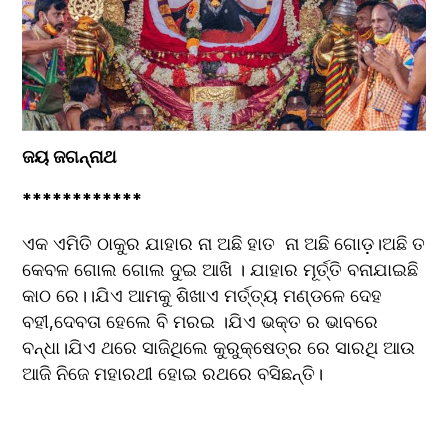
ଜୟ ଜଗନ୍ନାଥ 
************
ଏକ ଏମିତି ଠାକୁର ଯାହାର ନା ଅଛି ହାତ  ନା ଅଛି ଗୋଡ଼।ଅଛି ତ 
କେବଳ ଗୋଲ ଗୋଲ ଦୁଇ ଆଖି । ଯାହାର ମୂର୍ତ୍ତି ବନାଯାଇଛି 
କାଠ ରେ।।ଯିଏ ଆମକୁ ଶିଖାଏ ମର୍ତ୍ତ୍ୟ ମଣ୍ଡଳେ ଦେହ 
ବହୀ,ଦେବତା ହେଲେ ବି ମରଇ ।ଯିଏ ଭକ୍ତ ର ଭାବରେ 
ବନ୍ଧା।ଯିଏ ଥରେ ସାଜିଥିଲେ କୁରୁକ୍ଷେତ୍ର ରେ ସାରଥି ଆଉ 
ଆଜି ନିଜେ ମହାରଥୀ ହୋଇ ରଥରେ ବସିଛନ୍ତି।