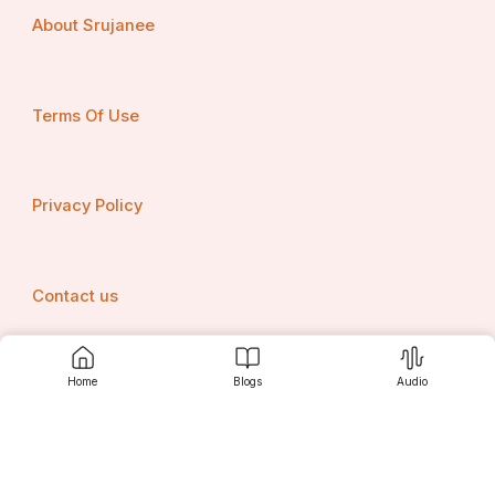
ଯେମିତି ତାଙ୍କ ଆଖି ଆଗରେ ତାଙ୍କ ବଂଶ ଲୋପ ପାଇଗଲା 
About Srujanee
ସେମିତି ଯଦୁ ବି ଲୋପ ପାଇଯାଉ। 
Terms Of Use
Privacy Policy
Contact us
Home
Blogs
Audio
Srujanee
Discover