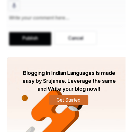
ମହାପ୍ରସାଦ।ସବୁ ଅବତାର ପଛରେ ବିଭିନ୍ନ କିମ୍ବଦନ୍ତୀ 
ରହିଛି। ଭକ୍ତ ର ନିବେଦନ ରଖି ଭଗବାନ ଅବତାର 
ନେଇଥାନ୍ତି। ତେବେ କଣ ରହସ୍ୟ ରହିଛି ଭଗବାନ ଜଗନ୍ନାଥ 
ଙ୍କ ଆବିର୍ଭାବ ରେ। କେମିତି ଅବତାର ନେଲେ ସେ। 
Publish
Cancel
Blogging in Indian Languages is made
easy by Srujanee. Leverage the same
and Write your blog now!!
Get Started