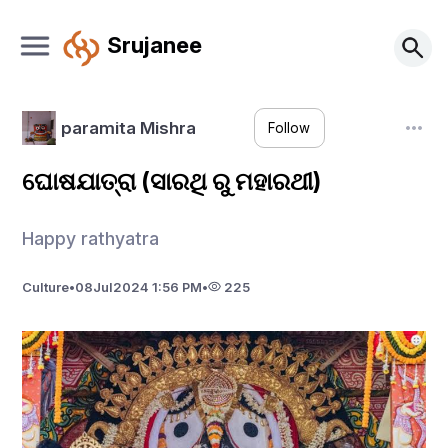
Srujanee
paramita Mishra
Follow
ଘୋଷଯାତ୍ରା (ସାରଥି ରୁ ମହାରଥୀ)
Happy rathyatra
Culture
•
08
Jul
2024 1:56 PM
•
225