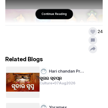
Continue Reading
24
Related Blogs
Hari chandan Pr…
ସୂତାର ସ୍ବପ୍ନ
Culture
•
07
Aug
2026
ସେହି ବ୍ରହ୍ମାଣ୍ଡ ଠାକୁର ଜଗତର ନାଥ ଜଗନ୍ନାଥ।ସୃଷ୍ଟି 
କର୍ତ୍ତା, ବ୍ରହ୍ମା। ସଂହାର କର୍ତ୍ତା, ମହେଶ୍ୱର କିନ୍ତୁ ରକ୍ଷା 
Yoramex