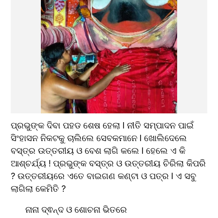
ପ୍ରଭୁଙ୍କ ଦିବା ପହଡ ଶେଷ ହେଲା l ନୀତି ସମ୍ପାଦନ ପାଇଁ 
ସିଂହାସନ ନିକଟକୁ ଚାଲିଲେ ସେବକମାନେ l ଖୋଲିଦେଲେ 
ବସ୍ତ୍ର ‍ଉତ୍ତରୀୟ ଓ ବେଶ ଲାଗି କଲେ l ହେଲେ ଏ କି 
ଆଶ୍ଚର୍ଯ୍ୟ ! ପ୍ରଭୁଙ୍କ ବସ୍ତ୍ର ଓ ଉତ୍ତରୀୟ ଚିରିଲା କିପରି 
? ଉତ୍ତରୀୟରେ ଏତେ ବାଇଗଣ କଣ୍ଟା ଓ ପତ୍ର l ଏ ସବୁ 
ଲାଗିଲା କେମିତି ?
      ନାନା ଦ୍ଵନ୍ଦ ଓ ଶୋଚନା ଭିତରେ 