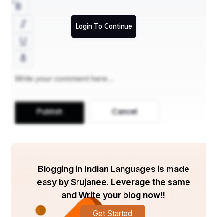
   ଓଡ଼ିଶା ରାଜ୍ୟର ପ୍ରାଚୀ ନଦୀ ନିକଟସ୍ଥ କେନ୍ଦୁବିଲ୍ଵ ବା 
ଆଧୁନିକ କେନ୍ଦୁଲି ଗ୍ରାମରେ କବି ଜୟଦେବ ଜନ୍ମ ନେଇଥିଲେ 
Login To Continue
l ସେ ପିଲାଦିନରୁ କୃଷ୍ଣଭକ୍ତ ଥିବାବେଳେ ରାଧାକୃଷ୍ଣ ଥିଲେ 
ତାଙ୍କର ଉପାସ୍ୟ l 
   ମାଁ ସରସ୍ଵତୀଙ୍କ କୃପାରୁ ସଂସ୍କୃତ ଭାଷାରେ ତାଙ୍କର 
ଅଗାଧ ପାଣ୍ଡିତ୍ୟ ଓ କବିତ୍ଵ ସ୍ଫୁରିତ ହୋଇଥିଲା l ସେ 
ଥିଲେ ବ୍ରାହ୍ମଣ l ତାଙ୍କର ପତ୍ନୀଙ୍କ ନାମ ମଧ୍ୟ 
ପଦ୍ମାବତୀ l 
Publish
Cancel
   ଏକଦା ଦକ୍ଷିଣ ଦେଶରେ ଜଣେ ଅପତ୍ୟହୀନ ବ୍ରାହ୍ମଣ 
ବାସ କରୁଥିଲେ l ଉକ୍ତ ବ୍ରାହ୍ମଣ ଶ୍ରୀକ୍ଷେତ୍ରରେ 
ଶ୍ରୀଜଗନ୍ନାଥଙ୍କ ଦର୍ଶନ କରି ସନ୍ତାନଟିଏ କାମନା କରିବା ସହ 
ପୁତ୍ର ବା କନ୍ୟା ଯାହା ଜନ୍ମ ନେଉ, ଶ୍ରୀଜୀଉଙ୍କ ଚରଣରେ 
Blogging in Indian Languages is made
ସମର୍ପଣ କରିବାକୁ ଶପଥ କରିଥିଲେ l କିଛିଦିନ ପରେ ତାଙ୍କର 
easy by Srujanee. Leverage the same
କନ୍ୟା ସନ୍ତାନଟିଏ ଜନ୍ମ ନେଲା l ଯୈାବନ ପ୍ରାପ୍ତ ହେବା 
and Write your blog now!!
ପରେ ସେହି କନ୍ୟା ପଦ୍ମାବତୀଙ୍କୁ ଧରି ବଡ଼ ଦେଉଳକୁ ଆସି 
ମହାପ୍ରଭୁଙ୍କୁ ଅର୍ପଣ କଲେ l 
Get Started