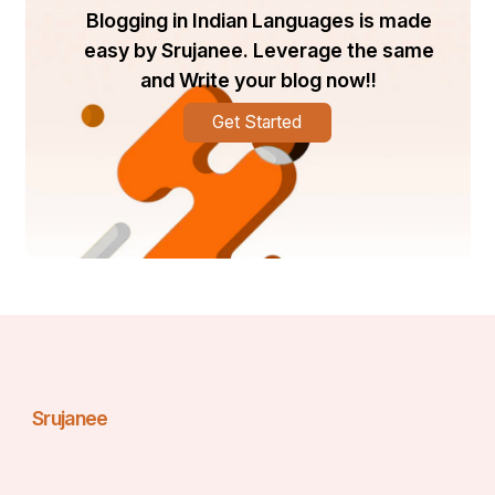
ବାଦରାୟଣ:
Blogging in Indian Languages is made
easy by Srujanee. Leverage the same
and Write your blog now!!
ସତ୍ୟବ୍ରତ:
Get Started
ସତ୍ୟରତ:
ଗୁରୁ ଶବ୍ଦର ଅର୍ଥ କଣ ?
:-
Srujanee
‘ଗୁ’ର ଅର୍ଥ ହେଉଛି ଅନ୍ଧକାର ଏବଂ ‘ରୁ’ର ଅର୍ଥ ଏହାକୁ 
ରୋକୁଥିବା ବ୍ୟକ୍ତି।ର ଏହାର ଅର୍ଥ ଅନ୍ଧକାରକୁ ନାଶ କରୁଥିବା 