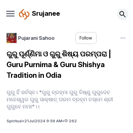
Srujanee
Pujarani Sahoo
Follow
ଗୁରୁ ପୂର୍ଣ୍ଣିମା ଓ ଗୁରୁ ଶିଷ୍ୟ ପରମ୍ପରା |
Guru Purnima & Guru Shishya
Tradition in Odia
ଗୁରୁ ହିଁ ସର୍ବସ୍ବ। *ଗୁରୁ ବ୍ରହ୍ମା ଗୁରୁ ବିଷ୍ଣୁ ଗୁରୁଦେବ
ମହେଶ୍ୱର ଗୁରୁ ସାକ୍ଷାତ୍ ପରମ ବ୍ରହ୍ମ ତସ୍ମେ ଶ୍ରୀ
ଗୁରୁବେ ନମଃ*।।
Spiritual
•
21
Jul
2024 9:59 AM
•
262