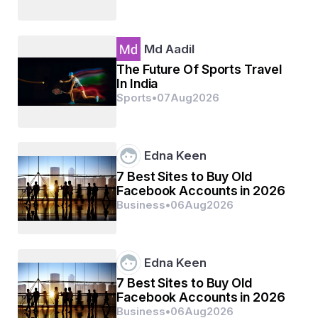
Md Aadil
The Future Of Sports Travel
In India
Sports
•
07
Aug
2026
Edna Keen
7 Best Sites to Buy Old
Facebook Accounts in 2026
Business
•
06
Aug
2026
ବେଦବ୍ୟାସ: ବେଦମାନଙ୍କ ସଂଗ୍ରହ ଓ ବିଭାଗ କରିଥିବାରୁ 
ପୁରାଣାନୁସାରେ ଭିନ୍ନ ଭିନ୍ନ କଳ୍ପରେ ପ୍ରତ୍ୟେକ ଦ୍ୱାପର 
Edna Keen
ଯୁଗରେ ଜନ୍ମଗ୍ରହଣ କରି ବେଦମାନଙ୍କ ସଂଗ୍ରହ ଓ 
7 Best Sites to Buy Old
ବିଭାଗକାରୀ ୨୮ ଜଣ ଋଷି ବେଦବ୍ୟାସ ଭାବେ ପରିଚିତ । 
Facebook Accounts in 2026
Business
•
06
Aug
2026
ଏମାନେ ବ୍ରହ୍ମା ବା ବିଷ୍ଣୁଙ୍କର ଅବତାର ବୋଲି କଥିତ । 