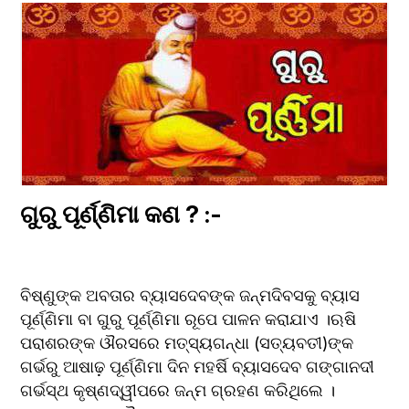
ଗୁରୁ ପୂର୍ଣ୍ଣିମା କଣ ? :-
ବିଷ୍ଣୁଙ୍କ ଅବତାର ବ୍ୟାସଦେବଙ୍କ ଜନ୍ମଦିବସକୁ ବ୍ୟାସ 
ପୂର୍ଣ୍ଣିମା ବା ଗୁରୁ ପୂର୍ଣ୍ଣିମା ରୂପେ ପାଳନ କରାଯାଏ ।ଋଷି 
ପରାଶରଙ୍କ ଔରସରେ ମତ୍ସ୍ୟଗନ୍ଧା (ସତ୍ୟବତୀ)ଙ୍କ 
ଗର୍ଭରୁ ଆଷାଢ଼ ପୂର୍ଣ୍ଣିମା ଦିନ ମହର୍ଷି ବ୍ୟାସଦେବ ଗଙ୍ଗାନଦୀ 
ଗର୍ଭସ୍ଥ କୃଷ୍ଣଦ୍ୱୀପରେ ଜନ୍ମ ଗ୍ରହଣ କରିଥିଲେ । 