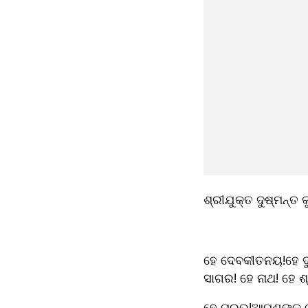
ଶ୍ରୀଯୁକ୍ତ ଦୁଷ୍ମନ୍ତ 
ହେ ଦେବକୀତନୟ!ହେ ଦୁଃ
ସାଗର! ହେ ନାଥ! ହେ 
ହେ ପ୍ରଭୁ!ଆପଣଙ୍କ ନ