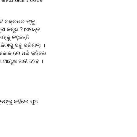
ଦି ଚକ୍ରଧର ଙ୍କୁ 
ୂଜା କରୁଛ ?।ଏମନ୍ତ 
ଙ୍କୁ କହୁଛନ୍ତି 
ାରୁ ସବୁ ସରିଗଲା ।
ୁ କୋଳ ରେ ଧରି କହିଲେ 
ୋ ଆୟୁଷ ହାନୀ ହେବ ।
ଙ୍କୁ କହିଲେ ପୁଅ 