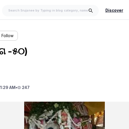
Discover
Follow
ାଗ -୫୦)
1:29 AM
•
247