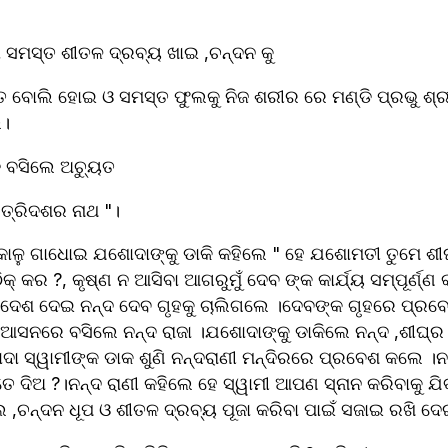
ା ସମସ୍ତ ଶୀତଳ ଦ୍ରବ୍ୟ ଖାଇ ,ଚନ୍ଦନ କୁ 
ନ୍ତ ବୋଲି ହୋଇ ଓ ସମସ୍ତ ଫୁଲକୁ ନିଜ ଶରୀର ରେ ମଣ୍ଡି ପ୍ରଭୁ ଶ୍ରୀହ
େ।
ି ବସିଲେ ଅଚ୍ୟୁତ 
 ତ୍ରିଦଶର ନାଥ "।
ସକାଳୁ ଗାଧୋଇ ଯଶୋଦାଙ୍କୁ ଡାକି କହିଲେ " ହେ ଯଶୋମତୀ ତୁମେ ଶୀଘ
କ୍ କର ?, କୃଷ୍ଣ ନ ଆସିବା ଆଗରୁମୁଁ ଦେବ ଙ୍କ କାର୍ଯ୍ୟ ସମ୍ପୂର୍ଣ୍ଣ କ
େଶ ଦେଇ ନନ୍ଦ ଦେବ ଗୃହକୁ ଚାଲିଗଲେ ।ଦେବଙ୍କ ଗୃହରେ ପ୍ରବେଶ
ଇଁ ଆସନରେ ବସିଲେ ନନ୍ଦ ରାଜା ।ଯଶୋଦାଙ୍କୁ ଡାକିଲେ ନନ୍ଦ ,ଶୀଘ୍ର 
ଦା ସ୍ୱାମୀଙ୍କ ଡାକ ଶୁଣି ନନ୍ଦରାଣୀ ମନ୍ଦିରରେ ପ୍ରବେଶ କଲେ ।ନ
ଦିଅ ?।ନନ୍ଦ ରାଣୀ କହିଲେ ହେ ସ୍ୱାମୀ ଆପଣ ସ୍ନାନ କରିବାକୁ ଯିବାର
,ଚନ୍ଦନ ଧୂପ ଓ ଶୀତଳ ଦ୍ରବ୍ୟ ପୂଜା କରିବା ପାଇଁ ସଜାଇ ରଖି ଦେଇ