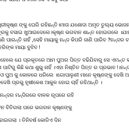
ରୀକୃଷ୍ଣ ଙ୍କୁ ଘେରି ରହିଛନ୍ତି।ମାତା ଯଶୋଦା ଅମୃତ ତୁଲ୍ୟ ଭୋଜ
ରକୁ ବସାଇ ଖୁଆଇଦେଲେ।କୃଷ୍ଣ ଭଗବାନ ଶାନ୍ତ ହୋଇଗଲେ ।ଯାହ
ି ପାରନ୍ତି ନାହିଁ ,ସେହି ମାୟାକୁ ନନ୍ଦ କିପରି ଜାଣି ପାରିବ ?ନନ୍ଦର ବ
ିଙ୍କ ମାୟା ବୁଝିବ !
ହେଲେ ଯେ ପ୍ରକୃତରେ ଆମ ପୁଅର ପିତ୍ତ ବଢିଯିବାରୁ ସେ ଏମନ୍ତ କଥ
ପାଟିରୁ କିଛି କଥା ଶୁଭୁ ନାହିଁ ।ଏହା ନିଶ୍ଚିତ ପିତ୍ତ ର ପ୍ରଭାବ !।ନ
ଓ ପୁଅ କୁ କୋଳରେ ଧରିଲେ ।ଗୋପାଳୁଣୀ ମାନେ କୃଷ୍ଣଙ୍କୁ ଦେଖି ଆନ
ଦେଖି ପ୍ରଭୁ ହୃଷୀକେଶ ଆକୁଳ ହୋଇ ଚାହିଁ ରହିଥାନ୍ତି ।
 ନନ୍ଦର ମନ୍ଦିରରେ ବାଳକ ରୂପରେ ରହି 
 ଦିନ ବିତିଗଲା ପରେ ଭଗବାନ କୃଷ୍ଣଙ୍କୁ 
ହୋଇଗଲା । ତିନିବର୍ଷ କୋଡିଏ ଦିନ 