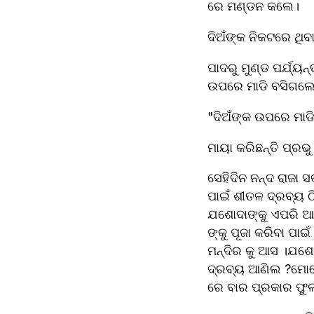
ରେ ମଣ୍ଡନ କଲେ। 
ଦିଅଁଙ୍କ ନିକଟରେ ଥିବ
ପାଦରୁ ମୁଣ୍ଡ ପର୍ଯ୍ୟ
ଉପରେ ମାଡି ବସିଗଲ
"ଦିଅଁଙ୍କ ଉପରେ ମାଡ
ମାୟା କରିଛନ୍ତି ପ୍ରଭୁ
ସେହିଦିନ ନନ୍ଦ ରାଜା 
ପାଇଁ ଶୀତଳ ଦ୍ରବ୍ୟ ଠି
ଯଶୋଦାଙ୍କୁ ଏପରି ଆଦ
ଙ୍କୁ ପୂଜା କରିବା ପା
ମନ୍ଦିର କୁ ଆସ ।ଯଶୋ
ଦ୍ରବ୍ୟ ଆଣିଲ ?ମୋତେ 
ରେ ବାର ପ୍ରକାର ଫୁଲ 