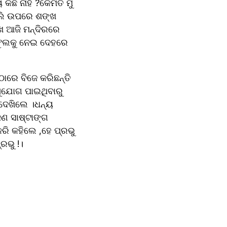
ନାହିଁ ?କେମିତି ମୁଁ 
ୁଲି ଉପରେ ଶଙ୍ଖ 
 ଆଜି ମନ୍ଦିରରେ 
ଫୁଲକୁ ନେଇ ଦେହରେ 
ରେ ବିଜେ କରିଛନ୍ତି 
ୁଯୋଗ ପାଇଥିବାରୁ 
ଖିଲେ ।ଧନ୍ୟ 
ଣ ସାଷ୍ଟାଙ୍ଗ 
ି କହିଲେ ,ହେ ପ୍ରଭୁ 
ରଭୁ !।