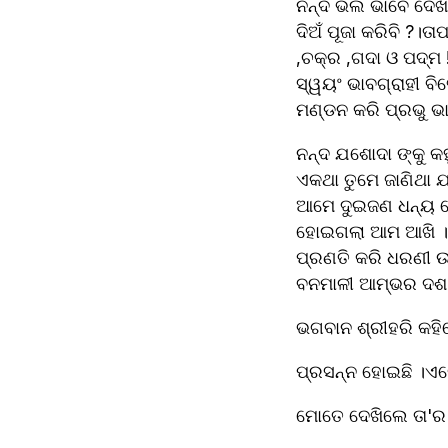
ନନ୍ଦ ଭଲ ଭାବେ ଦେଖିଲେ
ଦିଅଁ ପୂଜା କରିବି ?।
,ଚକ୍ର ,ଗଦା ଓ ପଦ୍
ସ୍ୱୟଂ ଭାବଗ୍ରାହୀ ବି
ମଣ୍ଡନ କରି ପ୍ରଭୁ ଭା
ନନ୍ଦ ଯଶୋଦା ଙ୍କୁ କହ
ଏକଥା ତୁମେ ଜାଣିଥା 
ଆମେ ଦୁଇଜଣ ଧନ୍ୟ 
ହୋଇଗଲା ଆମ ଆଖି । ଏ
ପ୍ରଣତି କରି ଧରଣୀ ଉ
ବନମାଳୀ ଆମ୍ଭର ଦଶ ଦ
ଭଗବାନ ଶ୍ରୀହରି କହିଲ
ପ୍ରସନ୍ନ ହୋଇଛି ।ଏବେ
ମୋତେ ଦେଖିଲେ ତା'ର