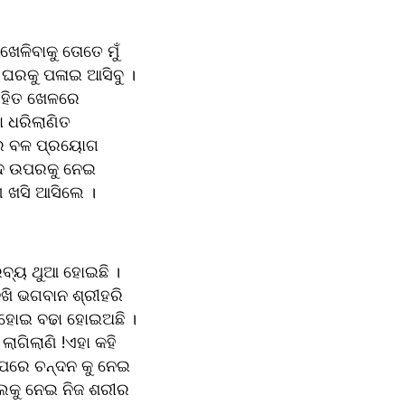
େଳିବାକୁ ତୋତେ ମୁଁ 
୍ର ଘରକୁ ପଳାଇ ଆସିବୁ ।
ହିତ ଖେଳରେ 
 ଧରିଲାଣିତ 
ରେ ବଳ ପ୍ରୟୋଗ 
ୂଦ ଉପରକୁ ନେଇ 
 ଖସି ଆସିଲେ ।
ରବ୍ୟ ଥୁଆ ହୋଇଛି ।
ଖି ଭଗବାନ ଶ୍ରୀହରି 
ି ହୋଇ ବଢା ହୋଇଅଛି ।
ଗିଲାଣି !ଏହା କହି 
ପରେ ଚନ୍ଦନ କୁ ନେଇ 
ୁଲକୁ ନେଇ ନିଜ ଶରୀର 