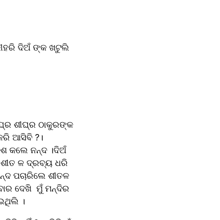
ରି ଦିଅଁ ଙ୍କ ଖଟୁଲି 
୍ର ଶୀଘ୍ର ଠାକୁରଙ୍କ 
ରି ଆସିବି ?। 
 କଲେ ନନ୍ଦ ।ଦିଅଁ 
ଶୀତ ଳ ଦ୍ରବ୍ୟ ଧରି 
ନ୍ଦ ପଚାରିଲେ ଶୀତଳ 
 ଦେଖି  ମୁଁ ମନ୍ଦିର 
ଥିଲି ।