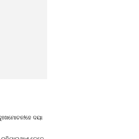
 ଦୁଃଖମୋଚନ!ହେ ଦୟା 
ି ରହିଯାଉଥାଏ ତେବେ 