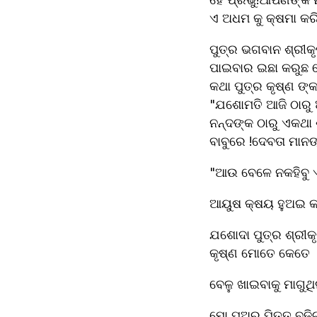
ଏ ଅଧମ କୁ କ୍ଷମା କର
ପୁତ୍ର ଭଗବାନ ଶ୍ରୀକୃ
ପାଇବାର ଇଛା କରୁଛ ତେବ
କଥା ପୁତ୍ର କୃଷ୍ଣ ଙ୍କ 
"ଯଶୋମତି ଆଜି ଠାରୁ
ନନ୍ଦଙ୍କ ଠାରୁ ଏକଥା 
ବାବୁରେ !ଦେବତା ମାନଙ
"ଆଉ ବେଳେ ନକହିବୁ 
ଆୟୁଷ କ୍ଷୟ ହୁଅଇ କ
ଯଶୋଦା ପୁତ୍ର ଶ୍ରୀକୃ
କୃଷ୍ଣ ମୋତେ କେତେ 
ବେଳୁ ଖାଇବାକୁ ମାଗୁ
ମୋ ପୁଅର ପିତ୍ତ ବଢି