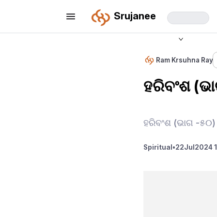
Srujanee
Ram Krsuhna Ray
ହରିବଂଶ (ଭ
ହରିବଂଶ (ଭାଗ -୫୦)
Spiritual
•
22
Jul
2024 1