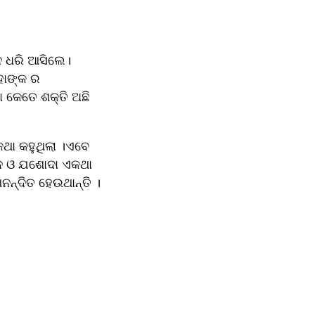
ନ ଧରି ଆସିଲେ।
ାଙ୍କ ର 
ା କେତେ ଶକ୍ତି ଅଛି 
ା କହୁଥିଲା ।ଏବେ 
ନ୍ଦ ଓ ଯଶୋଦା ଏକଥା 
ନ୍ଦିତ ହେଉଥାନ୍ତି ।