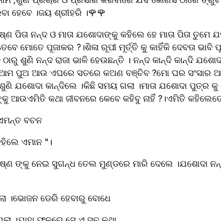
ିବା ହେବେ ।ଜୟ ଶ୍ରୀହରି ।🌹🌹
ଷ୍ଣ ପିତା ନନ୍ଦ ଓ ମାତା ଯଶୋଦାଙ୍କୁ କହିଲେ ହେ ମାତା ପିତା ତୁମେ ଯ
େ ମୋତେ ପୂଜାକର ?।ଶିଳା ରୂପୀ ମୂର୍ତ୍ତି କୁ କାହିଁକି ଦେବତା ଭାବି ପ
ଠାରୁ ଶୁଣି ନନ୍ଦ ରାଜା ଭାଳି ହେଉଛନ୍ତି । ନନ୍ଦ କାନ୍ଦି କାନ୍ଦି ଯଶୋଦା
 ଆମ ପୁଅ ଆଉ ଏଘରେ ସତରେ କଅଣ ବଞ୍ଚିବ ?ମୋ ଘର ସଂସାର ଆଜିଠ
ଶୁଣି ଯଶୋଦା କାନ୍ଦିଲେ ।କିଛି ସମୟ ଗଲା ।ମାତା ଯଶୋଦା ପୁତ୍ର କ
୍କୁ ଆଉଏମିତି କଥା ଜୀବନରେ କେବେ କହିବୁ ନାହିଁ ?।ଏମିତି କହିଲେତ
ଏମନ୍ତ ବଚନ
ହିଲେ ଏମାନ "।
ଷ୍ଣ ଙ୍କୁ ନେଇ ସୁଗନ୍ଧ ତେଲ ମୁଣ୍ଡରେ ମାରି ଦେଲେ ।ଯଶୋଦା ନନ୍ଦ
ଥିଲା ।ଭୋଜନ ଡେରି ହେବାରୁ ବୋଧେ 
ଗଲା ।ଯାହା ଫଳରେ ସେ ଏ ସବୁ କଥା 