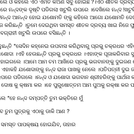
 ଓ କହିଲେ ଏଠି ଏମିତି କଅଣ ସବୁ ହୋଇଛି ?।ଏଠି ଶୀତଳ ଦ୍ରବ୍ୟ କିଛି 
ତାପରେ ନନ୍ଦଙ୍କ ଦୃଷ୍ଟି ପଡିଗଲା ଖଟୁଲି ଉପରେ ।ଦେଖିଲେ ନନ୍ଦ !ଖଟ
ମ !ନନ୍ଦ ଆନନ୍ଦ ହୋଇ ଯଶୋମତି ଙ୍କୁ କହିଲେ ଆଗୋ ଯଶୋମତି ଦେଖ
ଜେ କରିଛନ୍ତି ।ତୁମେ ଦେଇଥିବା ସମସ୍ତ ଶୀତଳ ଦ୍ରବ୍ୟ ଖାଇ ନିଜେ 
ବଗ୍ରାହୀ ଖଟୁଲି ଉପରେ ବସିଛନ୍ତି । 
ୁଛନ୍ତି "ସେଦିନ କହ୍ନେଇ ଉପବାସ କରିଥିବାରୁ ପ୍ରଭୁ ଚକ୍ରଧର ଏହିଠା
ଯଶୋଦା ।ଏହି ହେଉଛନ୍ତି ପ୍ରଭୁ ଚକ୍ରଧର ।ଏହାଙ୍କ ପୂଜାକରିବାର ସ
ହୋଇଗଲେ ।ଆମେ ଆମ ଚମ ଆଖିରେ ପ୍ରଭୁ ଭଗବାନଙ୍କୁ ଦୁଇଜଣ ଦେ
ହାକହି ଯଶୋଦାଙ୍କୁ ନନ୍ଦ ରାଜା ପାଖକୁ ନେଲେ ।ପତିପତ୍ନୀ ଦୁଇ ଜ
ପରେ ପଡିଗଲେ ।ନନ୍ଦ ଓ ଯଶୋଦା ଭଗବାନ ଶ୍ରୀହରିଙ୍କୁ ପାର୍ଥନା କର
ୋଷ କୁ କ୍ଷମା କର ।ହେ ପୁରୁଷୋତ୍ତମ ଆମ ପୁଅକୁ ରକ୍ଷା କର ପ୍
େ "ହେ ନନ୍ଦ ଦମ୍ପତ୍ତି ତୁମ ଭକ୍ତିରେ ମୁଁ 
 ତୁମ ପୁତ୍ରକୁ ଏଠାକୁ ଡାକି ଆଣ ?
 ସମସ୍ତ ପାପକ୍ଷୟ ହୋଇଯିବ, ତାହାର