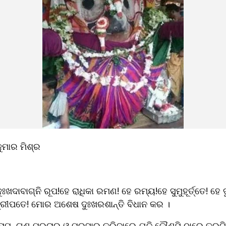
କୁମାର ମିଶ୍ର
ଖଦାବାଗ୍ନି ରୂପ!ହେ ରାଧିକା ରମଣ! ହେ ରମ୍ୟ!ହେ ସୁମୁହୂର୍ତ୍ତେ! ହେ
ଶ୍ରୀପତେ! ମୋର ଅଶେଷ ଦୁଃଖରଶାନ୍ତି ବିଧାନ କର ।
ାମ ,ଗୁଣ ପ୍ରଚାର ଓ ପ୍ରସାର କରିବାରେ ଯଦି କୌଣସି ଠାରେ ତ୍ରୁଟ