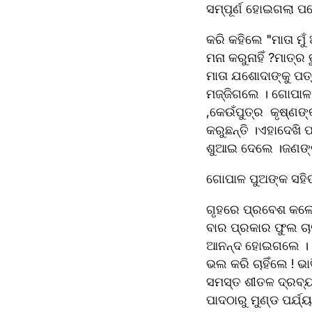
ସମ୍ପୂର୍ଣ ହୋଇଗଲା ପର
କରି କହିଲେ "ମାତା ମୁ
ମନା କରୁନାହିଁ ?ମାତ୍ର
ମାତା ଯଶୋଦାଙ୍କୁ ପତ
ମଜ୍ଜିଗଲେ । ଗୋପାଳ ପ
,କେଉଁପୁତ୍ର  କୃଷ୍ଣ
କରୁଛନ୍ତି ।ଏହାଦେଖି 
ଶୁଆଇ ଦେଲେ ।ଜଣଙ୍କ 
ଗୋପାଳ ପୁଅଙ୍କ ସହିତ
ଗୃହରେ ପ୍ରବେଶ କଲେ 
ବାର ପ୍ରକାର ଫୁଲ ଚାଙ
ଆନନ୍ଦ ହୋଇଗଲେ । ଭଗ
ଭଲ କରି ଚାହିଁଲେ ! ଭ
ସମସ୍ତ ଶୀତଳ ଦ୍ରବ୍ୟ
ପାଦଠାରୁ ମୁଣ୍ଡ ପର୍ଯ