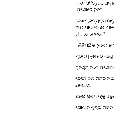
କାୟା ପବିତ୍ର ଓ ଅକ୍ଷ
,ଯଶୋଦେ ତୁମେ 
ଦେଖ ପ୍ରତ୍ୟକ୍ଷ ଠାକୁ
ଆଉ ଥାଇ ପାରେ ?।କୋଉଠ
ଜୀବନ୍ତ ଦେବତା ?
"କାଁହିଅଛି କହ୍ନେଇ 
ପ୍ରତ୍ୟକ୍ଷ ରେ ଦେଖୁ
ପୁନଶ୍ଚ ନନ୍ଦ ଯଶୋଦା
ବେଗେ ବର ପ୍ରଦାନ କ
ଯଶୋଦା 
ପୁତ୍ର କୃଷ୍ଣ ଙ୍କୁ ସବ
ଗୋପାଳ ପୁତ୍ର ମାନଙ୍