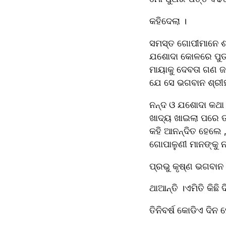
କହିଦେଲା ।
ସମସ୍ତ ଗୋପୀମାନେ ଶ୍
ଯଶୋଦା କୋଳରେ ପୁତ୍
ମାୟାକୁ ଦେବତା ଗଣ ଜାଣ
ଯେ ସେ ଭଗବାନ ଶ୍ରୀହର
ନନ୍ଦ ଓ ଯଶୋଦା କଥା 
ଖାଦ୍ୟ ଖାଇଲା ପରେ ତା 
କହି ଆନନ୍ଦିତ ହେଲେ ,
ଗୋପାଳୁଣୀ ମାନଙ୍କୁ ନ
ପ୍ରଭୁ କୃଷ୍ଣ ଭଗବାନ
ଥାଆନ୍ତି ।ଏମିତି କିଛି
ତିନିବର୍ଷ କୋଡିଏ ଦିନ 