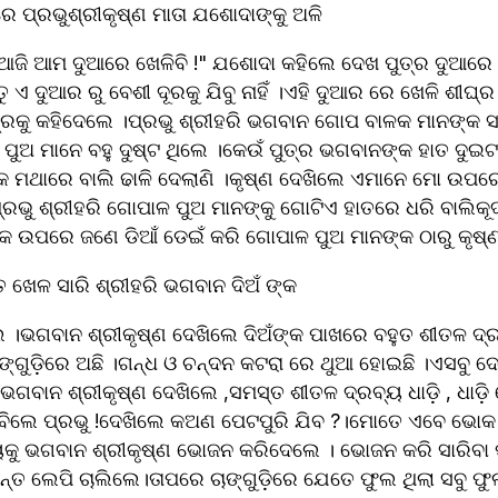
େ ପ୍ରଭୁଶ୍ରୀକୃଷ୍ଣ ମାତା ଯଶୋଦାଙ୍କୁ ଅଳି 
ଁ ଆଜି ଆମ ଦୁଆରେ ଖେଳିବି !" ଯଶୋଦା କହିଲେ ଦେଖ ପୁତ୍ର ଦୁଆରେ ଖ
 ତୁ ଏ ଦୁଆର ରୁ ବେଶୀ ଦୂରକୁ ଯିବୁ ନାହିଁ ।ଏହି ଦୁଆର ରେ ଖେଳି ଶୀଘ
୍ରକୁ କହିଦେଲେ ।ପ୍ରଭୁ ଶ୍ରୀହରି ଭଗବାନ ଗୋପ ବାଳକ ମାନଙ୍କ ସ
ୁଅ ମାନେ ବହୁ ଦୁଷ୍ଟ ଥିଲେ ।କେଉଁ ପୁତ୍ର ଭଗବାନଙ୍କ ହାତ ଦୁଇଟା
ଙ୍କ ମଥାରେ ବାଲି ଢାଳି ଦେଲାଣି ।କୃଷ୍ଣ ଦେଖିଲେ ଏମାନେ ମୋ ଉପ
ପ୍ରଭୁ ଶ୍ରୀହରି ଗୋପାଳ ପୁଅ ମାନଙ୍କୁ ଗୋଟିଏ ହାତରେ ଧରି ବାଲିକ
ଉପରେ ଜଣେ ଡିଆଁ ଡେଇଁ କରି ଗୋପାଳ ପୁଅ ମାନଙ୍କ ଠାରୁ କୃଷ୍ଣ
 ଖେଳ ସାରି ଶ୍ରୀହରି ଭଗବାନ ଦିଅଁ ଙ୍କ 
।ଭଗବାନ ଶ୍ରୀକୃଷ୍ଣ ଦେଖିଲେ ଦିଅଁଙ୍କ ପାଖରେ ବହୁତ ଶୀତଳ ଦ୍
୍ଗୁଡ଼ିରେ ଅଛି ।ଗନ୍ଧ ଓ ଚନ୍ଦନ କଟରା ରେ ଥୁଆ ହୋଇଛି ।ଏସବୁ ଦେ
ବାନ ଶ୍ରୀକୃଷ୍ଣ ଦେଖିଲେ ,ସମସ୍ତ ଶୀତଳ ଦ୍ରବ୍ୟ ଧାଡ଼ି , ଧାଡ଼
ାବିଲେ ପ୍ରଭୁ !ଦେଖିଲେ କଅଣ ପେଟପୁରି ଯିବ ?।ମୋତେ ଏବେ ଭୋକ ଲା
କୁ ଭଗବାନ ଶ୍ରୀକୃଷ୍ଣ ଭୋଜନ କରିଦେଲେ । ଭୋଜନ କରି ସାରିବା 
୍ୟନ୍ତ ଲେପି ଚାଲିଲେ।ତାପରେ ଚାଙ୍ଗୁଡ଼ିରେ ଯେତେ ଫୁଲ ଥିଲା ସବୁ ଫ