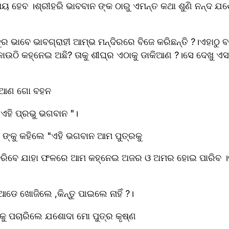
ୟ ହେବ ।ଶ୍ରୀହରି ଭାବବାନ ଙ୍କ ଠାରୁ ଏମନ୍ତ କଥା ଶୁଣି ନନ୍ଦ ଯଶ
ର ଭାବେ ଭାବଗ୍ରାହୀ ଆମ୍ଭ ମନ୍ଦିରରେ ବିଜେ କରିଛନ୍ତି ?।ଏହାଠୁ 
ି କହ୍ନେଇ ଅଛି? ତାକୁ ଶୀଘ୍ର ଏଠାକୁ ଡାକିଆଣ ?।ସେ ଦେଖୁ ଏସବୁ ଶିଳ
କୁ ଆଣ ଗୋ ବହନ
 ଏହି ପ୍ରଭୁ ଭଗବାନ "।
 ଙ୍କୁ କହିଲେ "ଏହି ଭଗବାନ ଆମ ପୁତ୍ରକୁ 
ରିବେ ଯାହା ଫଳରେ ଆମ କହ୍ନେଇ ଅଜର ଓ ଅମର ହୋଇ ପାରିବ ।ନନ୍
ୁଆଡେ ଖୋଜିଲେ ,କିନ୍ତୁ ପାଇଲେ ନାହିଁ ?।
କୁ ପଚାରିଲେ ଯଶୋଦା ମୋ ପୁତ୍ର କୃଷ୍ଣ 