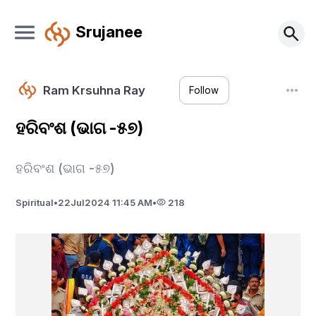
Srujanee
Ram Krsuhna Ray
Follow
ହରିବଂଶ (ଭାଗ -୫୭)
ହରିବଂଶ (ଭାଗ -୫୭)
Spiritual
•
22
Jul
2024 11:45 AM
•
218