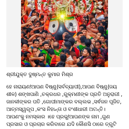
ଶ୍ରୀଯୁକ୍ତ ଦୁଷ୍ମନ୍ତ କୁମାର ମିଶ୍ର
ହେ ନାରାୟଣ!ଆପଣ ବିଷ୍ଣୁ(ସର୍ବବ୍ୟାପୀ),ଆପଣ ବିଷ୍ଣୁ(ଜୟ 
ଶୀଳ) ଶଙ୍ଖପାଣି ,ଚକ୍ରଧର ,ରୁକ୍ମଣୀଙ୍କ ପ୍ରତି ଅନୁରାଗୀ , 
ଜାନକୀଙ୍କର ପତି ,ଗୋପୀମାଙ୍କର ବଲ୍ଲଭ ,ସର୍ଵଜନ ପୂଜିତ, 
ଆତ୍ମସ୍ୱରୂପ ,କଂସ ନିହାନ୍ତା ଓ ବଂଶୀଧାରୀ ଅଟନ୍ତି।
ଆପଣଂକୁ ନମସ୍କାର ।ହେ ପ୍ରଭୁ!ଆପଣଙ୍କ ନାମ ,ଗୁଣ 
ପ୍ରସାର ଓ ପ୍ରଚାର କରିବାରେ ଯଦି କୌଣସି ଠାରେ ତ୍ରୁଟି 