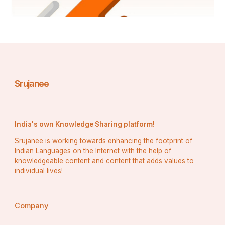
ଶ୍ରୀକୃଷ୍ଣ  ବାଡ଼ି ସାହାଯ୍ୟ ରେ ବାଡେଇ ଦେଲା।ଚନ୍ଦ୍ରସେଣା 
ଠାରୁ ମାଡ଼ଖାଇବାପରେ ଦୈତାରି ପ୍ରଭୁ ଭଗବାନ ଜାଣିପାରିଲେ 
।ରାଧାଙ୍କ ସହିତ କୃଷ୍ଣ ଭଗବାନ ଏମିତି ନିଦ୍ରା ଯାଇଥିଲେ 
ଯେ ଚନ୍ଦ୍ରସେଣା ତାଙ୍କୁ ବାଡେଇଲେ ପରେ ଭଗବାନ 
ଶ୍ରୀକୃଷ୍ଣ ଙ୍କ ନିଦ୍ରା ଭାଙ୍ଗିଥିଲା ।
Srujanee
ଶ୍ରୀକୃଷ୍ଣ ଭଗବାନ ଚନ୍ଦ୍ରସେଣା ଠାରୁ ମାଡ଼ ଖାଇ ସାରିବା 
ପରେ ମାୟା ରଚନା କଲେ ।ବିଚାର କଲେ ଚନ୍ଦ୍ରସେଣା କୁ 
ଏଠାରେ 
India's own Knowledge Sharing platform!
ମାରିବା ଉଚିତ ହେବନାହିଁ ।ସହଜେ ସେ ପର ।ନିଜ ଘରେ ତାକୁ 
Srujanee is working towards enhancing the footprint of
ମାରିଲେ ସବୁ ଲୋକ ମୋତେ ନିନ୍ଦା କରିବେ ।
Indian Languages on the Internet with the help of
knowledgeable content and content that adds values to
          ଏହାକୁ ମାରିବି ଯେବେ ଆପଣ ମନ୍ଦିର 
individual lives!
          ତହୁଁ ସର୍ଵଜନେ ନିନ୍ଦା କରିବେ ଅପାର ।
Company
ଚନ୍ଦ୍ରସେଣା ଶ୍ରୀକୃଷ୍ଣ ଭଗବାନଙ୍କୁ ଗୋଟିଏ ଥର 