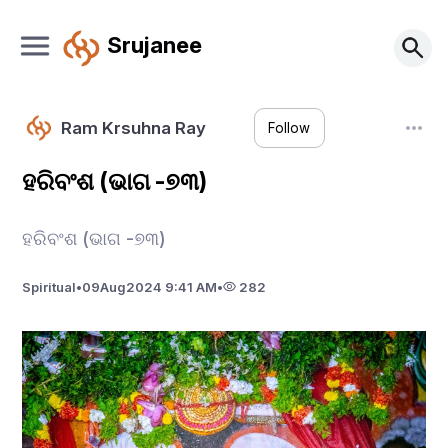
Srujanee
Ram Krsuhna Ray
Follow
ହରିବଂଶ (ଭାଗ -୭୩)
ହରିବଂଶ (ଭାଗ -୭୩)
Spiritual
•
09
Aug
2024 9:41 AM
•
282