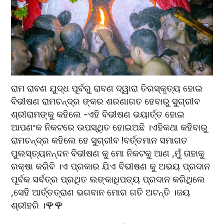
ରାମ ରାବଣ ଯୁଦ୍ଧ ପୂର୍ବରୁ ରାବଣ ଦ୍ୱାରା ତିରସ୍କୃତ୍ୟ ହୋଇ 
ବିଭୀଷଣ ରାମଚନ୍ଦ୍ର ଙ୍କର ଶରଣାଗତ ହେବାରୁ ସୁଗ୍ରୀବ 
ଶ୍ରୀରାମଙ୍କୁ କହିଲେ -ଏହି ବିଭୀଷଣ ଭୟାର୍ତ୍ତ ହୋଇ 
ଆପଣଂକ ନିକଟରେ ଉପସ୍ଥିତ ହୋଇଅଛି ।ଏହିକଥା କହିବାରୁ 
ରାମଚନ୍ଦ୍ର କହିଲେ ହେ ସୁଗ୍ରୀବ !ବର୍ତ୍ତମାନ ସମାଗତ 
ପୁଲସ୍ତ୍ୟନନ୍ଦନ ବିଭୀଷଣ କୁ ମୋ ନିକଟକୁ ଆଣ ,ମୁଁ ତାହାକୁ 
ରକ୍ଷା କରିବି ।ଏ ପ୍ରକାର ଯିଏ ବିଭୀଷଣ କୁ ଅଭୟ ପ୍ରଦାନ 
ପୂର୍ବକ ସର୍ବତ୍ର ପ୍ରଥିତ ଲଙ୍କାଧିପତ୍ୟ ପ୍ରଦାନ କରିଥିଲେ 
,ସେହି ଆର୍ତ୍ତତ୍ରାଣ ଭଗବାନ ମୋର ଗତି ଅଟନ୍ତି ।ଜୟ 
ଶ୍ରୀହରି ।🌹🌹