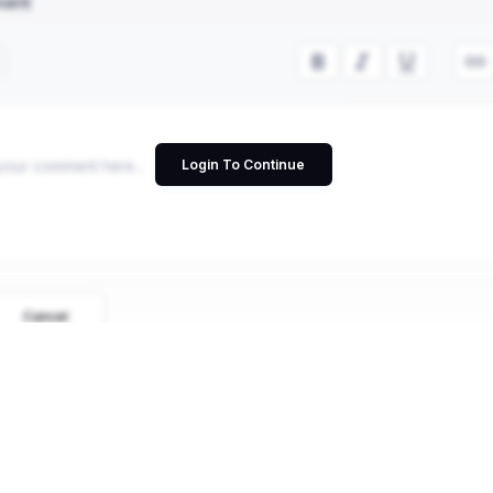
ment
Login To Continue
Cancel