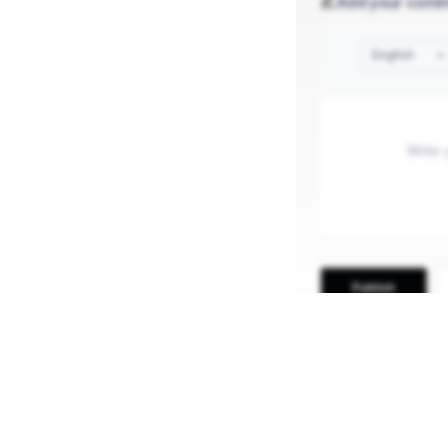
Add your com
English
Publish