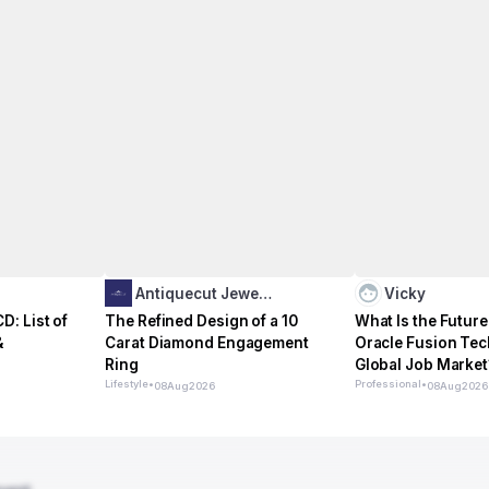
Antiquecut Jewe…
Vicky
: List of
The Refined Design of a 10
What Is the Future
&
Carat Diamond Engagement
Oracle Fusion Tech
Ring
Global Job Market
Lifestyle
•
Professional
•
08
Aug
2026
08
Aug
2026