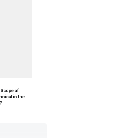
 Scope of
nical in the
?