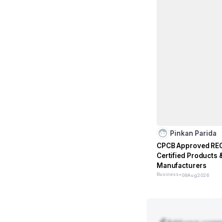
Pinkan Parida
CPCB Approved RECD
Certified Products 
Manufacturers
Business
•
08
Aug
2026