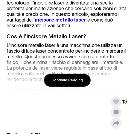
tecnologie, l'incisione laser è diventata una scelta 
preferita per molte aziende che cercano soluzioni di alta 
qualità e precisione. In questo articolo, esploreremo i 
vantaggi dell'
incisore metallo laser
 e come può 
essere utilizzato in vari settori.
Cos'è l'Incisore Metallo Laser?
L'incisore metallo laser è una macchina che utilizza un 
fascio di luce laser concentrato per incidere o marcare il 
metallo. Questo processo avviene senza contatto 
fisico, il che elimina il rischio di danneggiare il materiale. 
La potenza del laser viene regolata in base al tipo di 
metallo e alla profondità dell'incisione desiderata, 
rendendo la tecnica altamente versatile.
Continue Reading
Questa tecnologia è ideale per creare incisioni precise 
su materiali come acciaio inossidabile, alluminio, rame, 
ottone e altri metalli. Grazie alla sua capacità di lavorare 
19
su superfici dure e resistenti, l'incisore metallo laser è 
utilizzato in numerosi settori, tra cui la gioielleria, 
l'automotive, la produzione industriale e molto altro.
Vantaggi dell'Incisione Laser sui Metalli