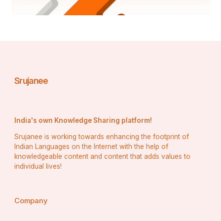
- कारावास:
 सजा आजीवन कारावास या दस साल तक की अवधि 
तक हो सकती है।
- जुर्माना:
 अदालत मौद्रिक जुर्माना भी लगा सकती है।
Srujanee
यह कठोर दंड जिम्मेदारी के पदों पर बैठे व्यक्तियों पर रखे गए 
महत्वपूर्ण विश्वास द्वारा उचित है।
India's own Knowledge Sharing platform!
Srujanee is working towards enhancing the footprint of
Indian Languages on the Internet with the help of
knowledgeable content and content that adds values to
ऐतिहासिक निर्णय
individual lives!
Company
कई ऐतिहासिक मामलों ने धारा 409 आईपीसी की व्याख्या और 