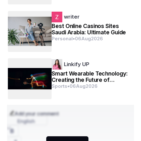
writer
Best Online Casinos Sites
Saudi Arabia: Ultimate Guide
Personal
•
06
Aug
2026
Linkify UP
Smart Wearable Technology:
Creating the Future of
Connected Personal Devices
Sports
•
06
Aug
2026
Add your comment
English