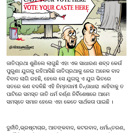
ଜାତିପ୍ରଥା ଶୁଣିଲେ ଲାଗୁଛି ଏହା ଏକ ସାଧାରଣ ଶବ୍ଦ କେଉଁ 
ପୁରୁଣା ଯୁଗରୁ ରହିଆସିଛି ଜାତିପ୍ରଥାକୁ ନେଇ ଅନେକ ବାଦ 
ବିବାଦ ଲାଗି ରହଛି, ହେଲେ ସେ ଯୁଗରୁ ଏ ଯୁଗ ଭିତରେ 
ସତରେ କଣ ବଦଳିଛି ଏହି ନିମ୍ନଗାମୀ ଚିନ୍ତାଧାରା ।କହିବାକୁ ତ 
ପାଟିରେ ସମସ୍ତ ଜାତି ଧର୍ମ ବର୍ଣ୍ଣ ନିର୍ବିଶେଷରେ ଆମେ 
ସମସ୍ତେ ସମାନ ହେଲେ ଏହା କେତେ ସାର୍ଥକତା ପାଇଛି ।
ଦୁର୍ନୀତି,ଭ୍ରଷ୍ଟାଚାର, ଆତଙ୍କବାଦ, କଟରବାଦ, ଧର୍ମାନ୍ତରଣ, 