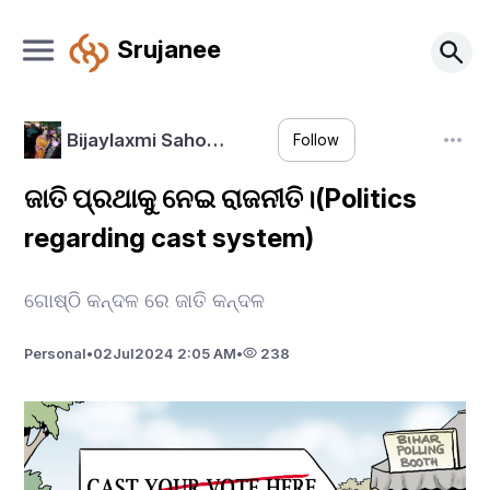
Srujanee
Bijaylaxmi Saho…
Follow
ଜାତି ପ୍ରଥାକୁ ନେଇ ରାଜନୀତି।(Politics
regarding cast system)
ଗୋଷ୍ଠି କନ୍ଦଳ ରେ ଜାତି କନ୍ଦଳ
Personal
•
02
Jul
2024 2:05 AM
•
238