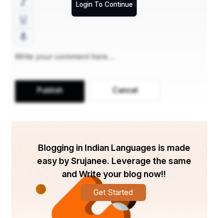
Login To Continue
ଜାତି ବ୍ୟବସ୍ଥା ଶ୍ରେଣୀଭିତ୍ତିକ ଏହା ସମାଜକୁ ଉଚ୍ଚ ନିଚ 
ମାନ୍ୟତାରେ ବିଭିନ୍ନ ଅଂଶରେ ବିଭକ୍ତ ରେ ବିଭକ୍ତ କରେ ।
ଯଦି ପରିଚୟ ଜନ୍ମଗତ ଓ ଅପରିବର୍ତ୍ତନୀୟ।ବର୍ତ୍ତମାନ 
ରାଜନୀତିରେ ଏକ ନୂତନ ଗୁରୁତ୍ୱପୂର୍ଣ୍ଣ ଭୂମିକା ଗ୍ରହଣ କରିଛି 
ଜାତିପ୍ରଥା ବ୍ୟବସ୍ଥା।ଭାରତୀୟ ରାଜନୀତିରେ ଉଭୟ 
Publish
Cancel
କେନ୍ଦ୍ର ଓ ରାଜ୍ୟ ରାଜନୀତିରେ ଜାତିର ପ୍ରଭାବ ଅଛି।ଅର୍ଥାତ୍ 
ଭାରତରେ ଜାତିପ୍ରଥାର ରାଜନୀତିକରଣ ହୋଇଛି କହିଲେ 
ଅତ୍ୟୁକ୍ତି ହେବନାହିଁ ଜାତିର ରାଜନୀତି ରାଜ୍ୟରେ ଜାତିଭିତ୍ତିକ 
ରାଜନୀତି ବର୍ତମାନର ଭାରତୀୟ ରାଜନୀତିର ଏକ ବାସ୍ତବତା।
Blogging in Indian Languages is made
ଆଜିକାଲି ସମସ୍ତ ରାଜନୀତିକ ଦଳ ପ୍ରତ୍ୟକ୍ଷ ଅଥବା 
easy by Srujanee. Leverage the same
ପରୋକ୍ଷ ଭାବରେ ନିର୍ବାଚନ ସମୟରେ ଜାତିବାଦର ଆଶ୍ରୟ 
and Write your blog now!!
ନେଉଛନ୍ତି।ଜାତିର ଗୁରୁତ୍ୱକୁ ନେଇ ପାର୍ଥି ଚୟନ କରାଯାଉଛି 
Get Started
ପ୍ରାର୍ଥୀମାନେ ଜାତିକୁ ଆଧାର କରି ଭୋଟ ଭିକ୍ଷା କରି କରି 
ଚାଲିଛନ୍ତି ।