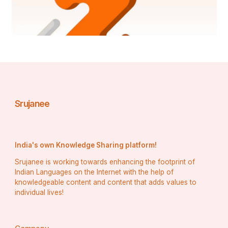
ଶୀତରେ ପାର୍ଥୀମାନଙ୍କ ଜାତିର ସମ୍ମାନକୁ ବିଚାରକୁ ନିଆଯିବ 
କିନ୍ତୁ ବର୍ତ୍ତମାନ ସାମାଜିକ ସମ୍ମାନ ଅପେକ୍ଷା ପାର୍ଥିଙ୍କ 
ଜାତିର ଜନସଂଖ୍ୟାକୁ ହିସାବକୁ ନିଆଯାଇଛି ଜାତି ପଞ୍ଚାୟତର 
ନିର୍ଦ୍ଦେଶରେ ଭୋଟଦାନ କରାଯାଇଥିବାର ନଜର ଅଛି।
Srujanee
India's own Knowledge Sharing platform!
Srujanee is working towards enhancing the footprint of
Indian Languages on the Internet with the help of
knowledgeable content and content that adds values to
individual lives!